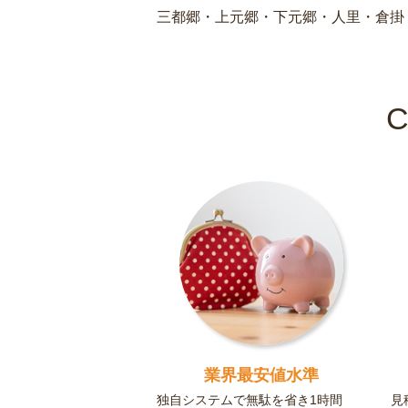
三都郷・上元郷・下元郷・人里・倉掛
業界最安値水準
独自システムで無駄を省き1時間
見