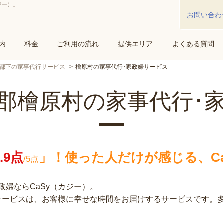
ジー）」
お問い合わ
内
料金
ご利用の流れ
提供エリア
よくある質問
都下の家事代行サービス
檜原村の家事代行･家政婦サービス
郡檜原村の家事代行･
4.9点
」！
使った人だけが感じる、Ca
/5点
婦ならCaSy（カジー）。
行サービスは、お客様に幸せな時間をお届けするサービスです。