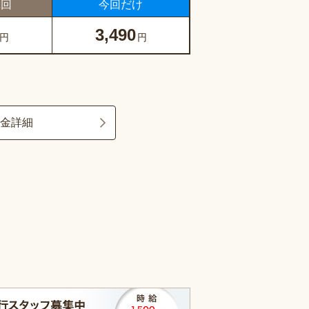
1回
今回だけ
3,490
円
円
料金詳細