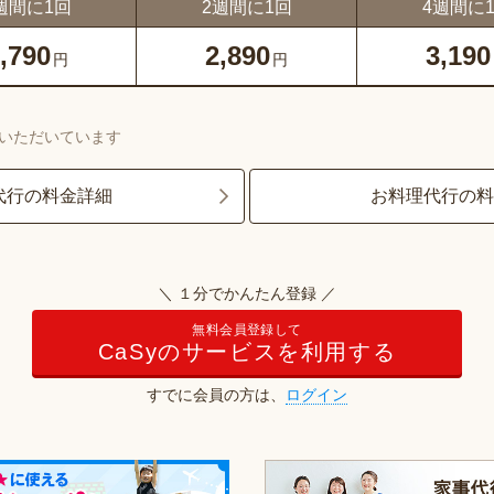
週間に1回
2週間に1回
4週間に
,790
2,890
3,190
円
円
いただいています
代行の料金詳細
お料理代行の
＼ １分でかんたん登録 ／
無料会員登録して
CaSyのサービスを利用する
すでに会員の方は、
ログイン