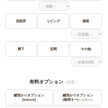
洗面所
リビング
個室
廊下
玄関
その他
有料オプション
（任意）
鍵預かりオプション
鍵預かりオプション
(bitlock)
(物理キー)
※定期のみ