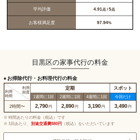
平均評価
4.91
5
点 /
点
お客様満足度
97.94
%
目黒区の家事代行の料金
お掃除代行・お料理代行の料金
定期
スポット
利用
利用
頻度
時間
1週間に1回
2週間に1回
4週間に1回
今回だけ
2,790
2,890
3,190
3,490
2時間〜
円
円
円
円
時間あたりの料金（税込）です
1回あたり、
別途交通費880円
（税込）をいただいています