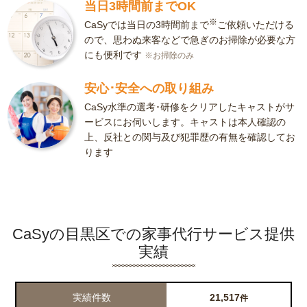
当日3時間前までOK
※
CaSyでは当日の3時間前まで
ご依頼いただける
ので、思わぬ来客などで急ぎのお掃除が必要な方
にも便利です
※お掃除のみ
安心･安全への取り組み
CaSy水準の選考･研修をクリアしたキャストがサ
ービスにお伺いします。キャストは本人確認の
上、反社との関与及び犯罪歴の有無を確認してお
ります
CaSyの目黒区での家事代行サービス提供
実績
実績件数
21,517
件