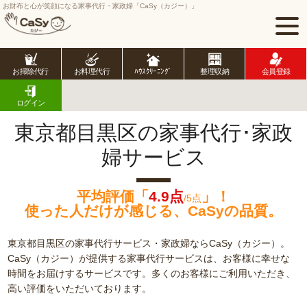
お財布と心が笑顔になる家事代行・家政婦「CaSy（カジー）」
お掃除代行
お料理代行
ﾊｳｽｸﾘｰﾆﾝｸﾞ
整理収納
会員登録
CaSy TOP
東京都の家事代行サービス
東京23区の家事代行サービス
目黒区の家事代行･家政婦サービス
ログイン
東京都目黒区の家事代行･家政
婦サービス
平均評価「
4.9点
」！
/5点
使った人だけが感じる、CaSyの品質。
東京都目黒区の家事代行サービス・家政婦ならCaSy（カジー）。
CaSy（カジー）が提供する家事代行サービスは、お客様に幸せな
時間をお届けするサービスです。多くのお客様にご利用いただき、
高い評価をいただいております。