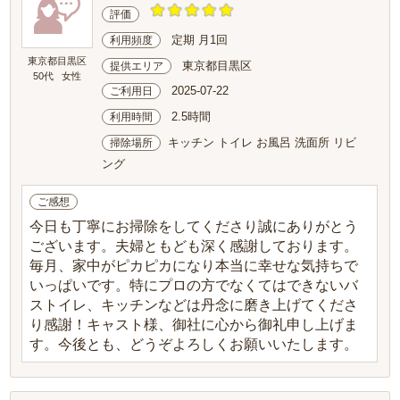
評価
定期 月1回
利用頻度
東京都目黒区
東京都目黒区
提供エリア
50代
女性
2025-07-22
ご利用日
2.5時間
利用時間
キッチン トイレ お風呂 洗面所 リビ
掃除場所
ング
ご感想
今日も丁寧にお掃除をしてくださり誠にありがとう
ございます。夫婦ともども深く感謝しております。
毎月、家中がピカピカになり本当に幸せな気持ちで
いっぱいです。特にプロの方でなくてはできないバ
ストイレ、キッチンなどは丹念に磨き上げてくださ
り感謝！キャスト様、御社に心から御礼申し上げま
す。今後とも、どうぞよろしくお願いいたします。