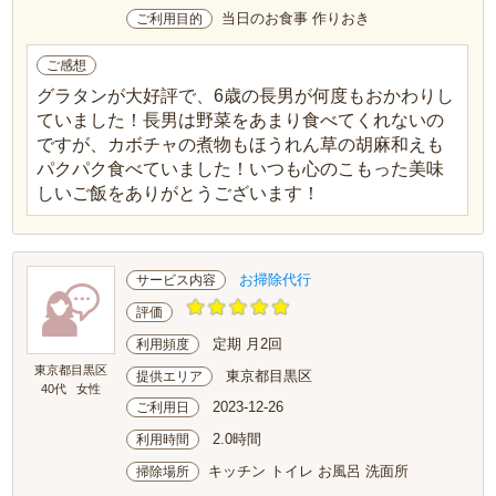
当日のお食事 作りおき
ご利用目的
ご感想
グラタンが大好評で、6歳の長男が何度もおかわりし
ていました！長男は野菜をあまり食べてくれないの
ですが、カボチャの煮物もほうれん草の胡麻和えも
パクパク食べていました！いつも心のこもった美味
しいご飯をありがとうございます！
お掃除代行
サービス内容
評価
定期 月2回
利用頻度
東京都目黒区
東京都目黒区
提供エリア
40代
女性
2023-12-26
ご利用日
2.0時間
利用時間
キッチン トイレ お風呂 洗面所
掃除場所