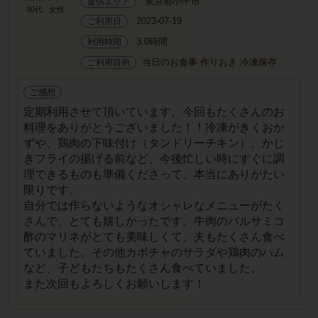
東京都小平市
提供エリア
30代
女性
2023-07-19
ご利用日
3.0時間
利用時間
当日のお食事 作りおき 冷凍保存
ご利用目的
ご感想
定期利用させて頂いています。今回もたくさんのお
料理をありがとうございました！！冷凍がきくおか
ずや、鶏肉の下味付け（タンドリーチキン）、かじ
きフライの揚げる前など、今後忙しい時にすぐに調
理できるものも準備くださって、本当にありがたい
限りです。
自分では作らないようなオシャレなメニューがたく
さんで、とても嬉しかったです。牛肉のバルサミコ
酢のマリネがとても美味しくて、夫もたくさん食べ
ていました。その他カボチャのサラダや鶏肉のハム
など、子どもたちもたくさん食べていました。
また次回もよろしくお願いします！