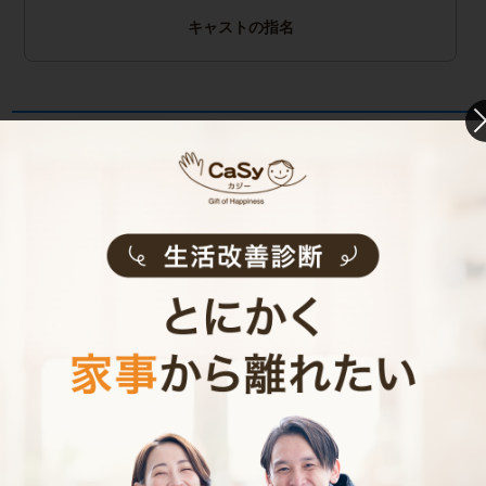
キャストの指名
お見積り内容
0
ご利用時間
時間
0
料金（税込・交通費込）
円
--
他社との比較
業界大手B社