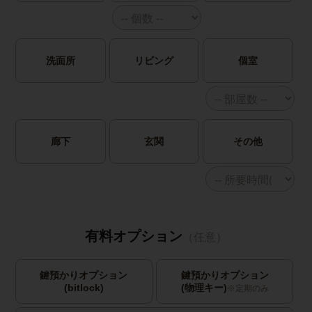
洗面所
リビング
個室
廊下
玄関
その他
有料オプション
（任意）
鍵預かりオプション
鍵預かりオプション
(bitlock)
(物理キー)
※定期のみ