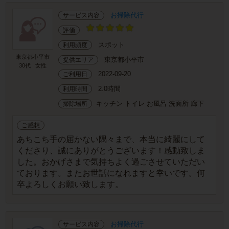
お掃除代行
サービス内容
評価
スポット
利用頻度
東京都小平市
東京都小平市
提供エリア
30代
女性
2022-09-20
ご利用日
2.0時間
利用時間
キッチン トイレ お風呂 洗面所 廊下
掃除場所
ご感想
あちこち手の届かない隅々まで、本当に綺麗にして
くださり、誠にありがとうございます！感動致しま
した。おかげさまで気持ちよく過ごさせていただい
ております。またお世話になれますと幸いです。何
卒よろしくお願い致します。
お掃除代行
サービス内容