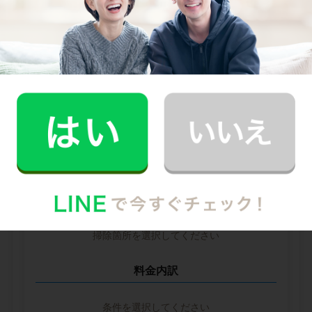
--
--
円
--
中堅CH社
--
--
円
--
※ 2026年2月時点の各社料金から算出
掃除箇所ごとの時間（目安）
掃除箇所を選択してください
料金内訳
条件を選択してください