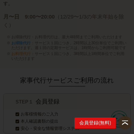
す。
月〜日 9:00〜20:00
（12/29〜1/3の年末年始を除
く）
お掃除代行・お料理代行は、最大4時間までご利用いただけます
お掃除代行
：サービス１回につき、2時間以上30分単位でご利用い
ただけます。週１回の定期サービスは、1時間からご利用可能です
お料理代行
：サービス１回につき、3時間以上1時間単位でご利用
いただけます
家事代行サービスご利用の流れ
会員登録
STEP１
お客様情報のご入力
本人確認書類の提出
会員登録(無料)
安心・安全な情報管理システム