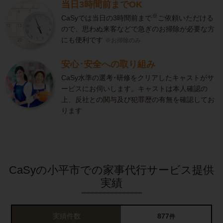
当日3時間前までOK
※
CaSyでは当日の3時間前まで
ご依頼いただける
ので、思わぬ来客などで急ぎのお掃除が必要な方
にも便利です
※お掃除のみ
安心･安全への取り組み
CaSy水準の選考･研修をクリアしたキャストがサ
ービスにお伺いします。キャストは本人確認の
上、反社との関与及び犯罪歴の有無を確認してお
ります
CaSyの小平市での家事代行サービス提供
実績
実績件数
877
件