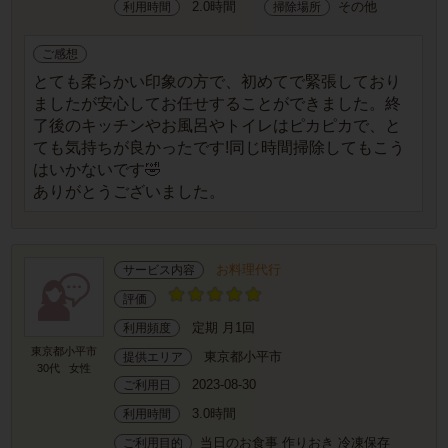
2.0時間
その他
利用時間
掃除場所
ご感想
とても柔らかい印象の方で、初めてで緊張しており
ましたが安心してお任せすることができました。終
了後のキッチンやお風呂やトイレはピカピカで、と
ても気持ちが良かったです!同じ時間掃除してもこう
はいかないです🤣
ありがとうございました。
お料理代行
サービス内容
評価
定期 月1回
利用頻度
東京都小平市
東京都小平市
提供エリア
30代
女性
2023-08-30
ご利用日
3.0時間
利用時間
当日のお食事 作りおき 冷凍保存
ご利用目的