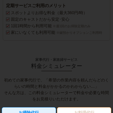
定期サービスご利用のメリット
スポットよりお得な料金（最大360円/時）
固定のキャストだから安定･安心
1回1時間から利用可能
※週1回のお掃除定期のみ
家にいなくても利用可能
※鍵預かりオプションご利用時
家事代行・家政婦サービス
料金シミュレーター
初めての家事代行で、「希望の作業内容を頼んだらどのく
らいの時間と料金がかかるのかわからない…」
そんな方は、この料金シミュレーターで料金や必要な時間
をお見積りいただけます。
お掃除代行
お料理代行