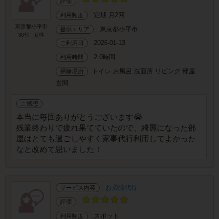
評価
定期 月2回
利用頻度
東京都小平市
東京都小平市
提供エリア
30代
女性
2026-01-13
ご利用日
2.0時間
利用時間
トイレ お風呂 洗面所 リビング 部屋
掃除場所
玄関
ご感想
本当に毎回ありがとうございます😭
残業終わりで疲れ果てていたので、綺麗になった部
屋はとても過ごしやすく家事代行利用してよかった
なと改めて思いました！
お掃除代行
サービス内容
評価
スポット
利用頻度