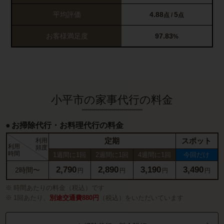
平均評価
4.88
5
点 /
点
お客様満足度
97.83
%
小平市の家事代行の料金
お掃除代行・お料理代行の料金
定期
スポット
利用
利用
頻度
時間
1週間に1回
2週間に1回
4週間に1回
今回だけ
2,790
2,890
3,190
3,490
2時間〜
円
円
円
円
時間あたりの料金（税込）です
1回あたり、
別途交通費880円
（税込）をいただいています