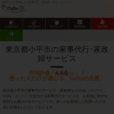
お財布と心が笑顔になる家事代行・家政婦「CaSy（カジー）」
お掃除代行
お料理代行
ﾊｳｽｸﾘｰﾆﾝｸﾞ
整理収納
会員登録
CaSy TOP
東京都の家事代行サービス
東京都下の家事代行サービス
小平市の家事代行･家政婦サービス
ログイン
東京都小平市の家事代行･家政
婦サービス
平均評価「
4.9点
」！
/5点
使った人だけが感じる、CaSyの品質。
東京都小平市の家事代行サービス・家政婦ならCaSy（カジー）。
CaSy（カジー）が提供する家事代行サービスは、お客様に幸せな
時間をお届けするサービスです。多くのお客様にご利用いただき、
高い評価をいただいております。