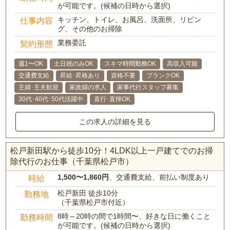
が可能です。(候補の日時から選択)
キッチン、トイレ、お風呂、洗面所、リビン
仕事内容
グ、その他のお掃除
業務委託
契約形態
週1〜OK
土日祝のみOK
スキマ時間勤務OK
高収入可能
交通費支給
昇給･昇格あり
資格不要
ブランクOK
主婦･主夫歓迎
家政婦の求人
家事代行スタッフ募集
30代･40代･50代活躍中
直行･直帰OK
この求人の詳細を見る
松戸新田駅から徒歩10分！4LDK以上一戸建てでのお掃
除代行のお仕事（千葉県松戸市）
1,500〜1,860円
、交通費支給、前払い制度あり
時給
松戸新田 徒歩10分
勤務地
（千葉県松戸市付近）
8時～20時の間で1時間〜、好きな日に働くこと
勤務時間
が可能です。(候補の日時から選択)