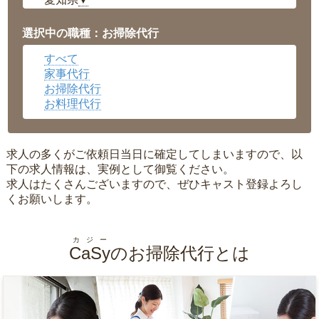
▼
福井県
▼
岡山県
▼
選択中の職種：お掃除代行
広島県
▼
すべて
沖縄県
▼
家事代行
お掃除代行
お料理代行
求人の多くがご依頼日当日に確定してしまいますので、以
下の求人情報は、実例として御覧ください。
求人はたくさんございますので、ぜひキャスト登録よろし
くお願いします。
カジー
CaSy
のお掃除代行とは