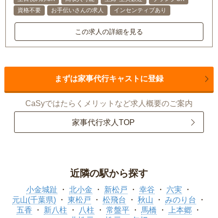
資格不要
お手伝いさんの求人
インセンティブあり
この求人の詳細を見る
まずは家事代行キャストに登録
CaSyではたらくメリットなど求人概要のご案内
家事代行求人TOP
近隣の駅から探す
小金城趾
北小金
新松戸
幸谷
六実
元山(千葉県)
東松戸
松飛台
秋山
みのり台
五香
新八柱
八柱
常盤平
馬橋
上本郷