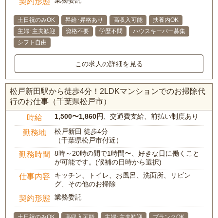
業務委託
契約形態
土日祝のみOK
昇給･昇格あり
高収入可能
扶養内OK
主婦･主夫歓迎
資格不要
学歴不問
ハウスキーパー募集
シフト自由
この求人の詳細を見る
松戸新田駅から徒歩4分！2LDKマンションでのお掃除代
行のお仕事（千葉県松戸市）
1,500〜1,860円
、交通費支給、前払い制度あり
時給
松戸新田 徒歩4分
勤務地
（千葉県松戸市付近）
8時～20時の間で1時間〜、好きな日に働くこと
勤務時間
が可能です。(候補の日時から選択)
キッチン、トイレ、お風呂、洗面所、リビン
仕事内容
グ、その他のお掃除
業務委託
契約形態
土日祝のみOK
高収入可能
主婦･主夫歓迎
ブランクOK