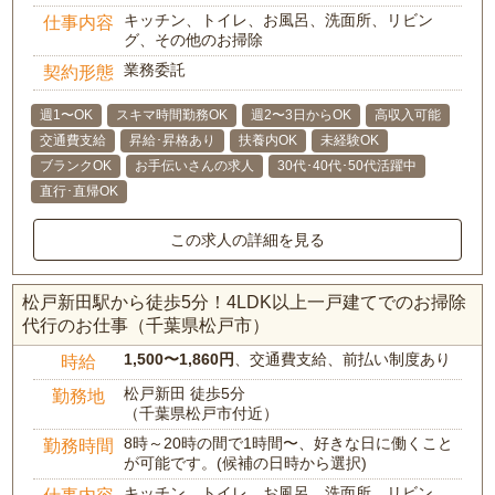
キッチン、トイレ、お風呂、洗面所、リビン
仕事内容
グ、その他のお掃除
業務委託
契約形態
週1〜OK
スキマ時間勤務OK
週2〜3日からOK
高収入可能
交通費支給
昇給･昇格あり
扶養内OK
未経験OK
ブランクOK
お手伝いさんの求人
30代･40代･50代活躍中
直行･直帰OK
この求人の詳細を見る
松戸新田駅から徒歩5分！4LDK以上一戸建てでのお掃除
代行のお仕事（千葉県松戸市）
1,500〜1,860円
、交通費支給、前払い制度あり
時給
松戸新田 徒歩5分
勤務地
（千葉県松戸市付近）
8時～20時の間で1時間〜、好きな日に働くこと
勤務時間
が可能です。(候補の日時から選択)
キッチン、トイレ、お風呂、洗面所、リビン