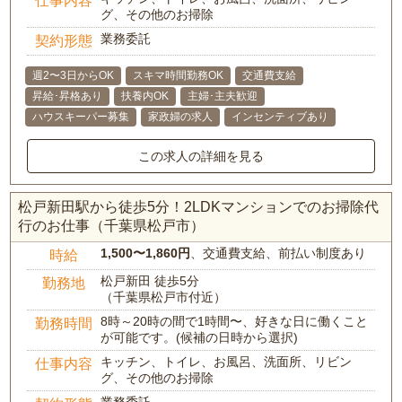
仕事内容
グ、その他のお掃除
業務委託
契約形態
週2〜3日からOK
スキマ時間勤務OK
交通費支給
昇給･昇格あり
扶養内OK
主婦･主夫歓迎
ハウスキーパー募集
家政婦の求人
インセンティブあり
この求人の詳細を見る
松戸新田駅から徒歩5分！2LDKマンションでのお掃除代
行のお仕事（千葉県松戸市）
1,500〜1,860円
、交通費支給、前払い制度あり
時給
松戸新田 徒歩5分
勤務地
（千葉県松戸市付近）
8時～20時の間で1時間〜、好きな日に働くこと
勤務時間
が可能です。(候補の日時から選択)
キッチン、トイレ、お風呂、洗面所、リビン
仕事内容
グ、その他のお掃除