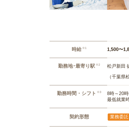
※1
時給
1,500〜1,
※2
勤務地･最寄り駅
松戸新田 
（千葉県
※3
勤務時間・シフト
8時～20
最低就業
契約形態
業務委託