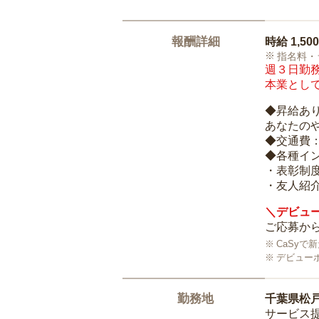
報酬詳細
時給
1,50
指名料・
週３日勤務
本業として
◆昇給あ
あなたの
◆交通費
◆各種イ
・表彰制
・友人紹介
＼デビュー
ご応募から
CaSy
デビュー
勤務地
千葉県松
サービス