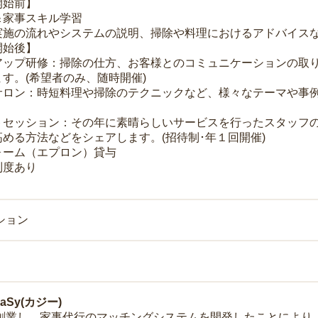
開始前】
＆家事スキル学習
実施の流れやシステムの説明、掃除や料理におけるアドバイス
開始後】
アップ研修：掃除の仕方、お客様とのコミュニケーションの取
す。(希望者のみ、随時開催)
サロン：時短料理や掃除のテクニックなど、様々なテーマや事例
トセッション：その年に素晴らしいサービスを行ったスタッフ
める方法などをシェアします。(招待制･年１回開催)
ォーム（エプロン）貸与
制度あり
ション
Sy(カジー)
年に創業し、家事代行のマッチングシステムを開発したことによ