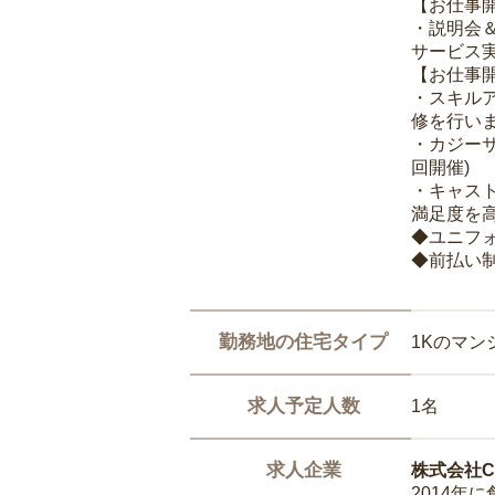
【お仕事
・説明会
サービス
【お仕事
・スキル
修を行いま
・カジー
回開催)
・キャス
満足度を高
◆ユニフ
◆前払い
勤務地の住宅タイプ
1Kのマン
求人予定人数
1名
求人企業
株式会社Ca
2014