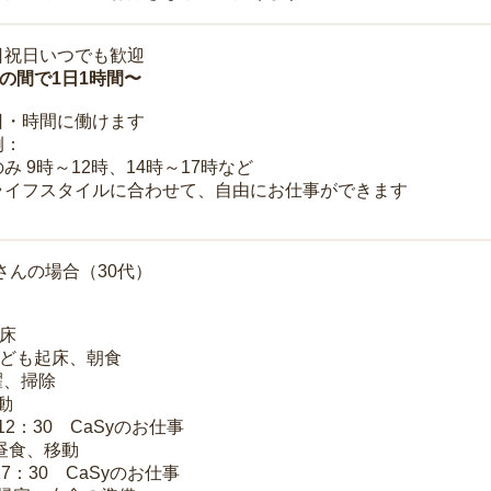
日祝日いつでも歓迎
時の間で1日1時間〜
日・時間に働けます
例：
み 9時～12時、14時～17時など
ライフスタイルに合わせて、自由にお仕事ができます
さんの場合（30代）
起床
子ども起床、朝食
洗濯、掃除
移動
～12：30 CaSyのお仕事
 昼食、移動
17：30 CaSyのお仕事