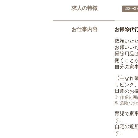
求人の特徴
週2〜3
お仕事内容
お掃除代
依頼いた
お願いい
掃除用品
働くこと
自分の家
【主な作
リビング
日常のお
作業範囲
危険なお
育児で家
す。
自宅の近
す。