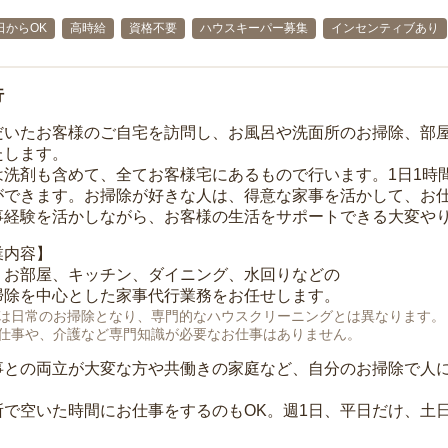
日からOK
高時給
資格不要
ハウスキーパー募集
インセンティブあり
行
だいたお客様のご自宅を訪問し、お風呂や洗面所のお掃除、部
たします。
は洗剤も含めて、全てお客様宅にあるもので行います。1日1時
ができます。お掃除が好きな人は、得意な家事を活かして、お
事経験を活かしながら、お客様の生活をサポートできる大変や
業内容】
、お部屋、キッチン、ダイニング、水回りなどの
掃除を中心とした家事代行業務をお任せします。
は日常のお掃除となり、専門的なハウスクリーニングとは異なります。
仕事や、介護など専門知識が必要なお仕事はありません。
事との両立が大変な方や共働きの家庭など、自分のお掃除で人
所で空いた時間にお仕事をするのもOK。週1日、平日だけ、土