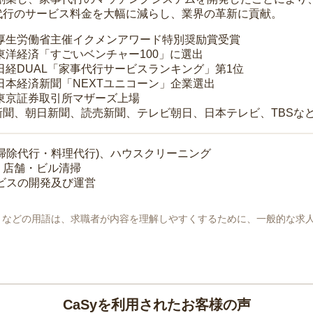
代行のサービス料金を大幅に減らし、業界の革新に貢献。
 厚生労働省主催イクメンアワード特別奨励賞受賞
 東洋経済「すごいベンチャー100」に選出
 日経DUAL「家事代行サービスランキング」第1位
 日本経済新聞「NEXTユニコーン」企業選出
 東京証券取引所マザーズ上場
新聞、朝日新聞、読売新聞、テレビ朝日、日本テレビ、TBSな
掃除代行・料理代行)、ハウスクリーニング
・店舗・ビル清掃
ービスの開発及び運営
地」などの用語は、求職者が内容を理解しやすくするために、一般的な求
CaSyを利用されたお客様の声