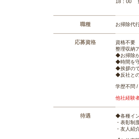
18：00
職種
お掃除代
応募資格
資格不要
整理収納
◆お掃除
◆時間を
◆挨拶の
◆反社と
学歴不問 /
他社経験
待遇
◆各種イ
・表彰制
・友人紹介