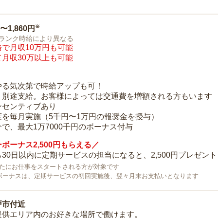
※
0〜1,860円
ランク時給により異なる
で月収10万円も可能
月収30万以上も可能
り
やる気次第で時給アップも可！
：別途支給。お客様によっては交通費を増額される方もいます
ンセンティブあり
度を毎月実施（5千円〜1万円の報奨金を授与）
で、最大1万7000千円のボーナス付与
ボーナス2,500円もらえる／
30日以内に定期サービスの担当になると、2,500円プレゼント
で新たにお仕事をスタートされる方が対象です
ボーナスは、定期サービスの初回実施後、翌々月末お支払いとなります
戸市付近
提供エリア内のお好きな場所で働けます。