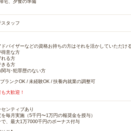
 帰宅、夕食の準備
行スタッフ
アドバイザーなどの資格お持ちの方はそれを活かしていただけ
が得意な方
守れる方
できる方
の関与･犯罪歴のない方
 ブランクOK / 未経験OK / 扶養内就業の調整可
者も大歓迎！
ンセンティブあり
度を毎月実施（5千円〜1万円の報奨金を授与）
で、最大1万7000千円のボーナス付与