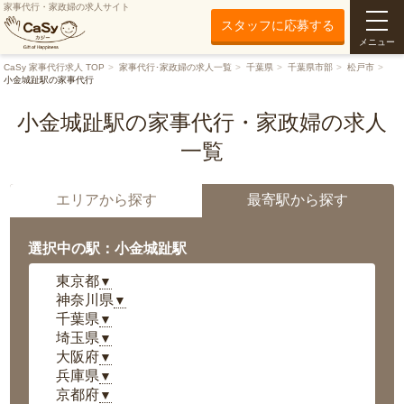
家事代行・家政婦の求人サイト
スタッフに応募する
メニュー
CaSy 家事代行求人 TOP
家事代行･家政婦の求人一覧
千葉県
千葉県市部
松戸市
小金城趾駅の家事代行
小金城趾駅の家事代行・家政婦の求人
一覧
エリアから探す
最寄駅から探す
選択中の駅：小金城趾駅
東京都
▼
神奈川県
▼
千葉県
▼
埼玉県
▼
大阪府
▼
兵庫県
▼
京都府
▼