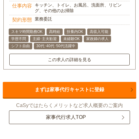
キッチン、トイレ、お風呂、洗面所、リビン
仕事内容
グ、その他のお掃除
業務委託
契約形態
スキマ時間勤務OK
高時給
扶養内OK
高収入可能
学歴不問
主婦･主夫歓迎
未経験OK
家政婦の求人
シフト自由
30代･40代･50代活躍中
この求人の詳細を見る
まずは家事代行キャストに登録
CaSyではたらくメリットなど求人概要のご案内
家事代行求人TOP