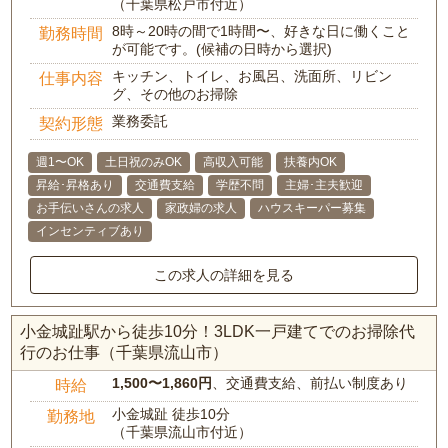
（千葉県松戸市付近）
8時～20時の間で1時間〜、好きな日に働くこと
勤務時間
が可能です。(候補の日時から選択)
キッチン、トイレ、お風呂、洗面所、リビン
仕事内容
グ、その他のお掃除
業務委託
契約形態
週1〜OK
土日祝のみOK
高収入可能
扶養内OK
昇給･昇格あり
交通費支給
学歴不問
主婦･主夫歓迎
お手伝いさんの求人
家政婦の求人
ハウスキーパー募集
インセンティブあり
この求人の詳細を見る
小金城趾駅から徒歩10分！3LDK一戸建てでのお掃除代
行のお仕事（千葉県流山市）
1,500〜1,860円
、交通費支給、前払い制度あり
時給
小金城趾 徒歩10分
勤務地
（千葉県流山市付近）