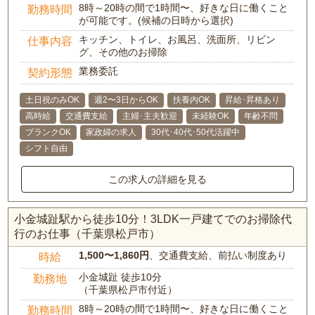
8時～20時の間で1時間〜、好きな日に働くこと
勤務時間
が可能です。(候補の日時から選択)
キッチン、トイレ、お風呂、洗面所、リビン
仕事内容
グ、その他のお掃除
業務委託
契約形態
土日祝のみOK
週2〜3日からOK
扶養内OK
昇給･昇格あり
高時給
交通費支給
主婦･主夫歓迎
未経験OK
年齢不問
ブランクOK
家政婦の求人
30代･40代･50代活躍中
シフト自由
この求人の詳細を見る
小金城趾駅から徒歩10分！3LDK一戸建てでのお掃除代
行のお仕事（千葉県松戸市）
1,500〜1,860円
、交通費支給、前払い制度あり
時給
小金城趾 徒歩10分
勤務地
（千葉県松戸市付近）
8時～20時の間で1時間〜、好きな日に働くこと
勤務時間