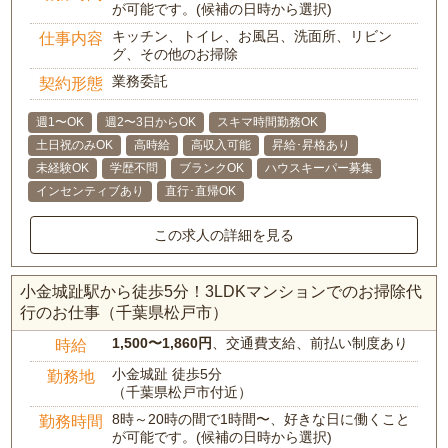
が可能です。(候補の日時から選択)
キッチン、トイレ、お風呂、洗面所、リビン
仕事内容
グ、その他のお掃除
業務委託
契約形態
週1〜OK
週2〜3日からOK
スキマ時間勤務OK
土日祝のみOK
高時給
高収入可能
昇給･昇格あり
未経験OK
学歴不問
ブランクOK
ハウスキーパー募集
インセンティブあり
直行･直帰OK
この求人の詳細を見る
小金城趾駅から徒歩5分！3LDKマンションでのお掃除代
行のお仕事（千葉県松戸市）
1,500〜1,860円
、交通費支給、前払い制度あり
時給
小金城趾 徒歩5分
勤務地
（千葉県松戸市付近）
8時～20時の間で1時間〜、好きな日に働くこと
勤務時間
が可能です。(候補の日時から選択)