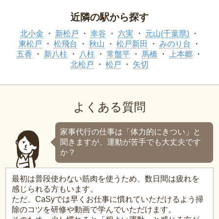
近隣の駅から探す
北小金
新松戸
幸谷
六実
元山(千葉県)
東松戸
松飛台
秋山
松戸新田
みのり台
五香
新八柱
八柱
常盤平
馬橋
上本郷
北松戸
松戸
矢切
よくある質問
家事代行の仕事は「体力的にきつい」と
聞きますが、運動が苦手でも大丈夫です
か？
最初は普段使わない筋肉を使うため、数日間は疲れを
感じられる方もいます。
ただ、CaSyでは早くお仕事に慣れていただけるよう掃
除のコツを研修や動画で学んでいただけます。