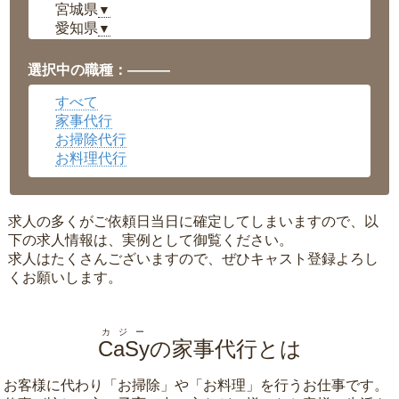
宮城県
▼
愛知県
▼
福井県
▼
岡山県
▼
選択中の職種：———
広島県
▼
すべて
沖縄県
▼
家事代行
お掃除代行
お料理代行
求人の多くがご依頼日当日に確定してしまいますので、以
下の求人情報は、実例として御覧ください。
求人はたくさんございますので、ぜひキャスト登録よろし
くお願いします。
カジー
CaSy
の家事代行とは
お客様に代わり「
お掃除
」や「
お料理
」を行うお仕事です。