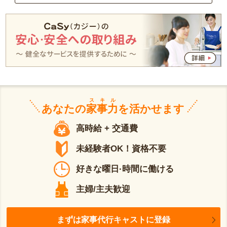
スキル
あなたの
家事力
を活かせます
高時給 + 交通費
未経験者OK！資格不要
好きな曜日·時間に働ける
主婦/主夫歓迎
まずは家事代行キャストに登録