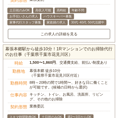
土日祝のみOK
高収入可能
高時給
年齢不問
お手伝いさんの求人
ハウスキーパー募集
家事代行スタッフ募集
家政婦の求人
30代･40代･50代活躍中
この求人の詳細を見る
幕張本郷駅から徒歩10分！1Rマンションでのお掃除代行
のお仕事（千葉県千葉市花見川区）
1,500〜1,860円
、交通費支給、前払い制度あり
時給
幕張本郷 徒歩10分
勤務地
（千葉県千葉市花見川区付近）
8時～20時の間で1時間〜、好きな日に働くこと
勤務時間
が可能です。(候補の日時から選択)
キッチン、トイレ、お風呂、洗面所、リビン
仕事内容
グ、その他のお掃除
業務委託
契約形態
スキマ時間勤務OK
土日祝のみOK
週2〜3日からOK