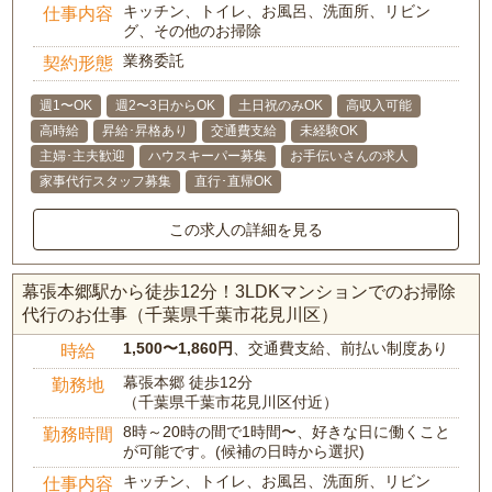
キッチン、トイレ、お風呂、洗面所、リビン
仕事内容
グ、その他のお掃除
業務委託
契約形態
週1〜OK
週2〜3日からOK
土日祝のみOK
高収入可能
高時給
昇給･昇格あり
交通費支給
未経験OK
主婦･主夫歓迎
ハウスキーパー募集
お手伝いさんの求人
家事代行スタッフ募集
直行･直帰OK
この求人の詳細を見る
幕張本郷駅から徒歩12分！3LDKマンションでのお掃除
代行のお仕事（千葉県千葉市花見川区）
1,500〜1,860円
、交通費支給、前払い制度あり
時給
幕張本郷 徒歩12分
勤務地
（千葉県千葉市花見川区付近）
8時～20時の間で1時間〜、好きな日に働くこと
勤務時間
が可能です。(候補の日時から選択)
キッチン、トイレ、お風呂、洗面所、リビン
仕事内容