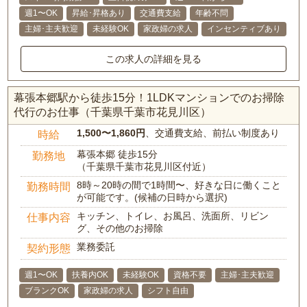
週1〜OK
昇給･昇格あり
交通費支給
年齢不問
主婦･主夫歓迎
未経験OK
家政婦の求人
インセンティブあり
この求人の詳細を見る
幕張本郷駅から徒歩15分！1LDKマンションでのお掃除
代行のお仕事（千葉県千葉市花見川区）
1,500〜1,860円
、交通費支給、前払い制度あり
時給
幕張本郷 徒歩15分
勤務地
（千葉県千葉市花見川区付近）
8時～20時の間で1時間〜、好きな日に働くこと
勤務時間
が可能です。(候補の日時から選択)
キッチン、トイレ、お風呂、洗面所、リビン
仕事内容
グ、その他のお掃除
業務委託
契約形態
週1〜OK
扶養内OK
未経験OK
資格不要
主婦･主夫歓迎
ブランクOK
家政婦の求人
シフト自由