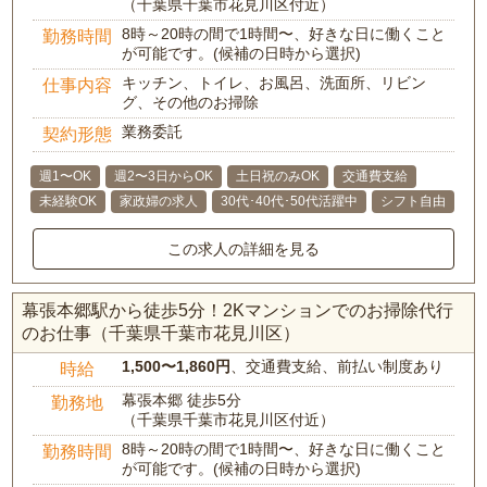
（千葉県千葉市花見川区付近）
8時～20時の間で1時間〜、好きな日に働くこと
勤務時間
が可能です。(候補の日時から選択)
キッチン、トイレ、お風呂、洗面所、リビン
仕事内容
グ、その他のお掃除
業務委託
契約形態
週1〜OK
週2〜3日からOK
土日祝のみOK
交通費支給
未経験OK
家政婦の求人
30代･40代･50代活躍中
シフト自由
この求人の詳細を見る
幕張本郷駅から徒歩5分！2Kマンションでのお掃除代行
のお仕事（千葉県千葉市花見川区）
1,500〜1,860円
、交通費支給、前払い制度あり
時給
幕張本郷 徒歩5分
勤務地
（千葉県千葉市花見川区付近）
8時～20時の間で1時間〜、好きな日に働くこと
勤務時間
が可能です。(候補の日時から選択)