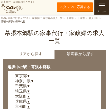
家事代行・家政婦の求人サイト
スタッフに応募する
メニュー
CaSy 家事代行求人 TOP
家事代行･家政婦の求人一覧
千葉県
千葉市
花見川区
幕張本郷駅の家事代行
幕張本郷駅の家事代行・家政婦の求人
一覧
エリアから探す
最寄駅から探す
選択中の駅：幕張本郷駅
東京都
▼
神奈川県
▼
千葉県
▼
埼玉県
▼
大阪府
▼
兵庫県
▼
京都府
▼