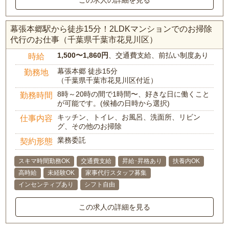
幕張本郷駅から徒歩15分！2LDKマンションでのお掃除
代行のお仕事（千葉県千葉市花見川区）
1,500〜1,860円
、交通費支給、前払い制度あり
時給
幕張本郷 徒歩15分
勤務地
（千葉県千葉市花見川区付近）
8時～20時の間で1時間〜、好きな日に働くこと
勤務時間
が可能です。(候補の日時から選択)
キッチン、トイレ、お風呂、洗面所、リビン
仕事内容
グ、その他のお掃除
業務委託
契約形態
スキマ時間勤務OK
交通費支給
昇給･昇格あり
扶養内OK
高時給
未経験OK
家事代行スタッフ募集
インセンティブあり
シフト自由
この求人の詳細を見る