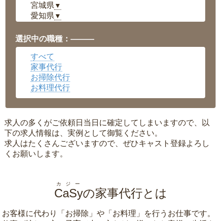
宮城県
▼
愛知県
▼
福井県
▼
岡山県
▼
選択中の職種：———
広島県
▼
すべて
沖縄県
▼
家事代行
お掃除代行
お料理代行
求人の多くがご依頼日当日に確定してしまいますので、以
下の求人情報は、実例として御覧ください。
求人はたくさんございますので、ぜひキャスト登録よろし
くお願いします。
カジー
CaSy
の家事代行とは
お客様に代わり「
お掃除
」や「
お料理
」を行うお仕事です。