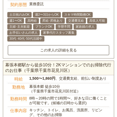
業務委託
契約形態
土日祝のみOK
週2〜3日からOK
スキマ時間勤務OK
週1〜OK
高時給
昇給･昇格あり
交通費支給
高収入可能
主婦･主夫歓迎
ブランクOK
学歴不問
家政婦の求人
お手伝いさんの求人
家事代行スタッフ募集
30代･40代･50代活躍中
この求人の詳細を見る
幕張本郷駅から徒歩10分！2Kマンションでのお掃除代行
のお仕事（千葉県千葉市花見川区）
1,500〜1,860円
、交通費支給、前払い制度あり
時給
幕張本郷 徒歩10分
勤務地
（千葉県千葉市花見川区付近）
8時～20時の間で1時間〜、好きな日に働くこと
勤務時間
が可能です。(候補の日時から選択)
キッチン、トイレ、お風呂、洗面所、リビン
仕事内容
グ、その他のお掃除