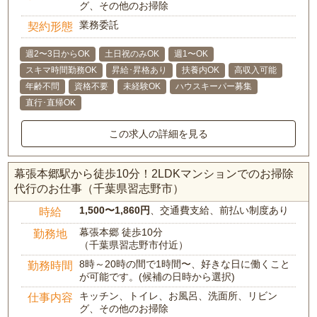
グ、その他のお掃除
業務委託
契約形態
週2〜3日からOK
土日祝のみOK
週1〜OK
スキマ時間勤務OK
昇給･昇格あり
扶養内OK
高収入可能
年齢不問
資格不要
未経験OK
ハウスキーパー募集
直行･直帰OK
この求人の詳細を見る
幕張本郷駅から徒歩10分！2LDKマンションでのお掃除
代行のお仕事（千葉県習志野市）
1,500〜1,860円
、交通費支給、前払い制度あり
時給
幕張本郷 徒歩10分
勤務地
（千葉県習志野市付近）
8時～20時の間で1時間〜、好きな日に働くこと
勤務時間
が可能です。(候補の日時から選択)
キッチン、トイレ、お風呂、洗面所、リビン
仕事内容
グ、その他のお掃除