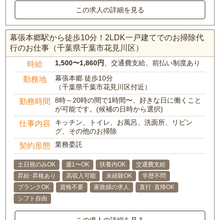
この求人の詳細を見る
幕張本郷駅から徒歩10分！2LDK一戸建てでのお掃除代
行のお仕事（千葉県千葉市花見川区）
1,500〜1,860円
、交通費支給、前払い制度あり
時給
幕張本郷 徒歩10分
勤務地
（千葉県千葉市花見川区付近）
8時～20時の間で1時間〜、好きな日に働くこと
勤務時間
が可能です。(候補の日時から選択)
キッチン、トイレ、お風呂、洗面所、リビン
仕事内容
グ、その他のお掃除
業務委託
契約形態
土日祝のみOK
週1〜OK
扶養内OK
交通費支給
昇給･昇格あり
高収入可能
未経験OK
学歴不問
ブランクOK
資格不要
家政婦の求人
直行･直帰OK
シフト自由
この求人の詳細を見る