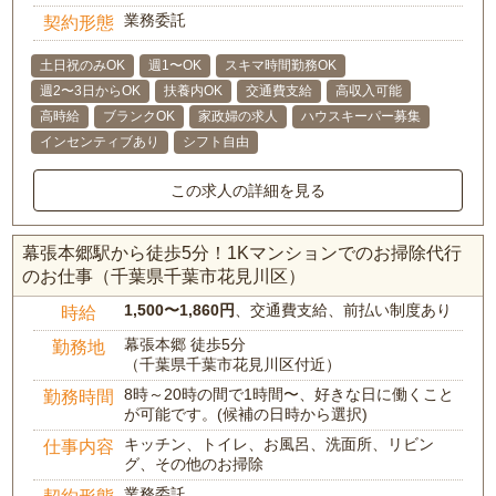
業務委託
契約形態
土日祝のみOK
週1〜OK
スキマ時間勤務OK
週2〜3日からOK
扶養内OK
交通費支給
高収入可能
高時給
ブランクOK
家政婦の求人
ハウスキーパー募集
インセンティブあり
シフト自由
この求人の詳細を見る
幕張本郷駅から徒歩5分！1Kマンションでのお掃除代行
のお仕事（千葉県千葉市花見川区）
1,500〜1,860円
、交通費支給、前払い制度あり
時給
幕張本郷 徒歩5分
勤務地
（千葉県千葉市花見川区付近）
8時～20時の間で1時間〜、好きな日に働くこと
勤務時間
が可能です。(候補の日時から選択)
キッチン、トイレ、お風呂、洗面所、リビン
仕事内容
グ、その他のお掃除
業務委託
契約形態