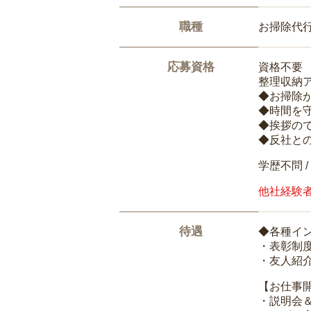
職種
お掃除代
応募資格
資格不要
整理収納
◆お掃除
◆時間を
◆挨拶の
◆反社と
学歴不問 /
他社経験
待遇
◆各種イ
・表彰制
・友人紹介
【お仕事
・説明会