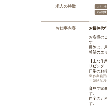
求人の特徴
スキマ
未経験O
お仕事内容
お掃除代
お客様の
す。
掃除は、
希望のエ
【主な作
リビング
日常のお
作業範囲
危険なお
育児で家
す。
自宅の近
す。