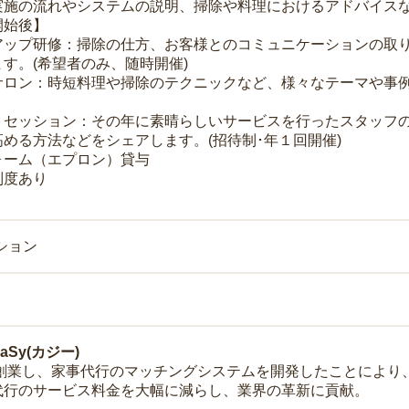
実施の流れやシステムの説明、掃除や料理におけるアドバイス
開始後】
アップ研修：掃除の仕方、お客様とのコミュニケーションの取
す。(希望者のみ、随時開催)
サロン：時短料理や掃除のテクニックなど、様々なテーマや事例
トセッション：その年に素晴らしいサービスを行ったスタッフ
める方法などをシェアします。(招待制･年１回開催)
ォーム（エプロン）貸与
制度あり
ション
Sy(カジー)
年に創業し、家事代行のマッチングシステムを開発したことによ
代行のサービス料金を大幅に減らし、業界の革新に貢献。