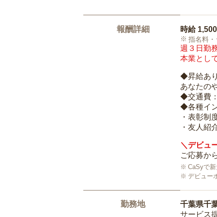
報酬詳細
時給
1,50
指名料・
週３日勤務
本業として
◆昇給あ
あなたの
◆交通費
◆各種イ
・表彰制
・友人紹介
＼デビュー
ご応募から
CaSy
デビュー
勤務地
千葉県千
サービス