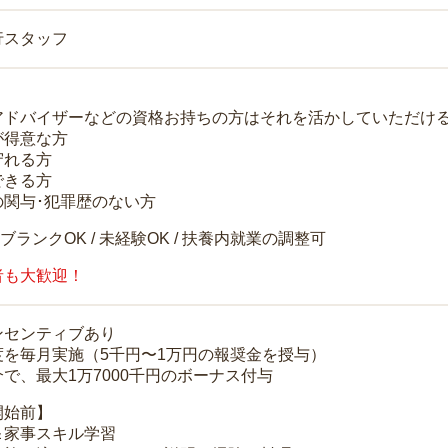
行スタッフ
アドバイザーなどの資格お持ちの方はそれを活かしていただけ
が得意な方
守れる方
できる方
の関与･犯罪歴のない方
 ブランクOK / 未経験OK / 扶養内就業の調整可
者も大歓迎！
ンセンティブあり
度を毎月実施（5千円〜1万円の報奨金を授与）
で、最大1万7000千円のボーナス付与
開始前】
＆家事スキル学習