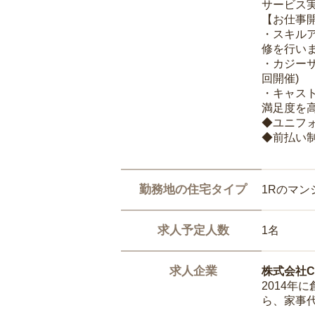
サービス
【お仕事
・スキル
修を行いま
・カジー
回開催)
・キャス
満足度を高
◆ユニフ
◆前払い
勤務地の住宅タイプ
1Rのマン
求人予定人数
1名
求人企業
株式会社Ca
2014
ら、家事