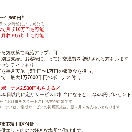
※
0〜1,860円
ランク時給により異なる
で月収10万円も可能
月収30万以上も可能
り
やる気次第で時給アップも可！
：別途支給。お客様によっては交通費を増額される方もいます
ンセンティブあり
度を毎月実施（5千円〜1万円の報奨金を授与）
で、最大1万7000千円のボーナス付与
ボーナス2,500円もらえる／
30日以内に定期サービスの担当になると、2,500円プレゼント
で新たにお仕事をスタートされる方が対象です
ボーナスは、定期サービスの初回実施後、翌々月末お支払いとなります
葉市花見川区付近
提供エリア内のお好きな場所で働けます。