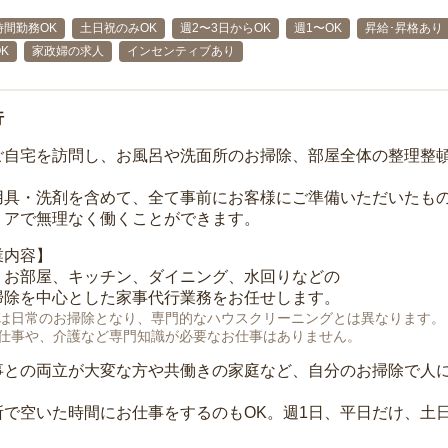
時間勤務OK
土日祝のみOK
週2〜3日からOK
週1〜OK
昇給･昇格あり
K
家政婦の求人
インセンティブあり
行
ご自宅を訪問し、お風呂や洗面所のお掃除、部屋全体の整理整
用具・洗剤を含めて、全て事前にお客様にご準備いただいたもの
リアで無理なく働くことができます。
業内容】
、お部屋、キッチン、ダイニング、水回りなどの
掃除を中心とした家事代行業務をお任せします。
は日常のお掃除となり、専門的なハウスクリーニングとは異なります。
仕事や、介護など専門知識が必要なお仕事はありません。
事との両立が大変な方や共働きの家庭など、自分のお掃除で人
所で空いた時間にお仕事をするのもOK。週1日、平日だけ、土