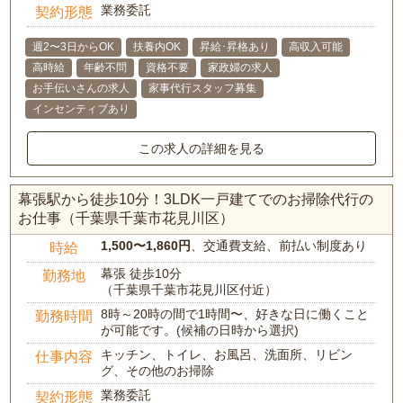
業務委託
契約形態
週2〜3日からOK
扶養内OK
昇給･昇格あり
高収入可能
高時給
年齢不問
資格不要
家政婦の求人
お手伝いさんの求人
家事代行スタッフ募集
インセンティブあり
この求人の詳細を見る
幕張駅から徒歩10分！3LDK一戸建てでのお掃除代行の
お仕事（千葉県千葉市花見川区）
1,500〜1,860円
、交通費支給、前払い制度あり
時給
幕張 徒歩10分
勤務地
（千葉県千葉市花見川区付近）
8時～20時の間で1時間〜、好きな日に働くこと
勤務時間
が可能です。(候補の日時から選択)
キッチン、トイレ、お風呂、洗面所、リビン
仕事内容
グ、その他のお掃除
業務委託
契約形態