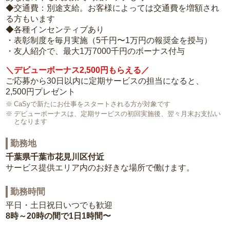
◆交通費：別途支給。お客様によっては交通費を増額され
る方もいます
◆各種インセンティブあり
・表彰制度を毎月実施（5千円〜1万円の報奨金を授与）
・友人紹介で、最大1万7000千円のボーナス付与
＼デビューボーナス2,500円もらえる／
ご応募から30日以内に定期サービスの担当になると、
2,500円プレゼント
CaSyで新たにお仕事をスタートされる方が対象です
デビューボーナスは、定期サービスの初回実施後、翌々月末お支払い
となります
勤務地
千葉県千葉市花見川区付近
サービス提供エリア内のお好きな場所で働けます。
勤務時間
平日・土日祝日いつでも歓迎
8時～20時の間で1日1時間〜