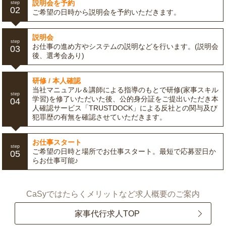
説明会を予約
step
02
ご希望の日時から説明会を予約いただきます。
説明会
step
お仕事の進め方やシステムの説明などを行います。(説明会
03
後、選考会あり)
研修 / 本人確認
当社マニュアル＆講師による指導のもとで研修(家事スキル
step
学習)を修了いただいた後、公的身分証をご提出いただき本
04
人確認サービス「TRUSTDOCK」による反社との関与及び
犯罪歴の有無を確認させていただきます。
お仕事スタート
step
ご希望の日時と場所でお仕事スタート。最短で応募翌日か
05
らお仕事可能♪
CaSyではたらくメリットなど求人概要のご案内
家事代行求人TOP