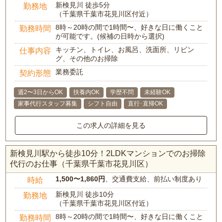
新検見川 徒歩5分
勤務地
（千葉県千葉市花見川区付近）
8時～20時の間で1時間〜、好きな日に働くこと
勤務時間
が可能です。(候補の日時から選択)
キッチン、トイレ、お風呂、洗面所、リビン
仕事内容
グ、その他のお掃除
業務委託
契約形態
週2〜3日からOK
扶養内OK
学歴不問
未経験OK
家事代行スタッフ募集
シフト自由
直行･直帰OK
この求人の詳細を見る
新検見川駅から徒歩10分！2LDKマンションでのお掃除
代行のお仕事（千葉県千葉市花見川区）
1,500〜1,860円
、交通費支給、前払い制度あり
時給
新検見川 徒歩10分
勤務地
（千葉県千葉市花見川区付近）
8時～20時の間で1時間〜、好きな日に働くこと
勤務時間