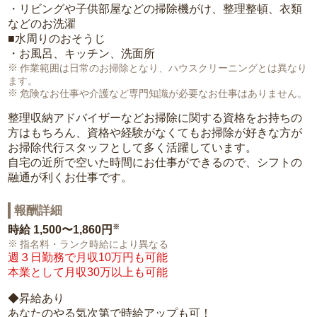
・リビングや子供部屋などの掃除機がけ、整理整頓、衣類
などのお洗濯
■水周りのおそうじ
・お風呂、キッチン、洗面所
作業範囲は日常のお掃除となり、ハウスクリーニングとは異なり
ます。
危険なお仕事や介護など専門知識が必要なお仕事はありません。
整理収納アドバイザーなどお掃除に関する資格をお持ちの
方はもちろん、資格や経験がなくてもお掃除が好きな方が
お掃除代行スタッフとして多く活躍しています。
自宅の近所で空いた時間にお仕事ができるので、シフトの
融通が利くお仕事です。
報酬詳細
※
時給
1,500〜1,860円
指名料・ランク時給により異なる
週３日勤務で月収10万円も可能
本業として月収30万以上も可能
◆昇給あり
あなたのやる気次第で時給アップも可！