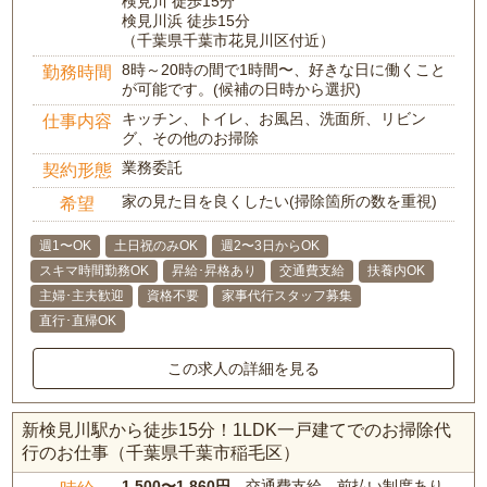
検見川 徒歩15分
検見川浜 徒歩15分
（千葉県千葉市花見川区付近）
8時～20時の間で1時間〜、好きな日に働くこと
勤務時間
が可能です。(候補の日時から選択)
キッチン、トイレ、お風呂、洗面所、リビン
仕事内容
グ、その他のお掃除
業務委託
契約形態
家の見た目を良くしたい(掃除箇所の数を重視)
希望
週1〜OK
土日祝のみOK
週2〜3日からOK
スキマ時間勤務OK
昇給･昇格あり
交通費支給
扶養内OK
主婦･主夫歓迎
資格不要
家事代行スタッフ募集
直行･直帰OK
この求人の詳細を見る
新検見川駅から徒歩15分！1LDK一戸建てでのお掃除代
行のお仕事（千葉県千葉市稲毛区）
1,500〜1,860円
、交通費支給、前払い制度あり