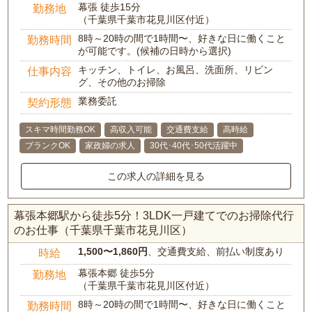
幕張 徒歩15分
勤務地
（千葉県千葉市花見川区付近）
8時～20時の間で1時間〜、好きな日に働くこと
勤務時間
が可能です。(候補の日時から選択)
キッチン、トイレ、お風呂、洗面所、リビン
仕事内容
グ、その他のお掃除
業務委託
契約形態
スキマ時間勤務OK
高収入可能
交通費支給
高時給
ブランクOK
家政婦の求人
30代･40代･50代活躍中
この求人の詳細を見る
幕張本郷駅から徒歩5分！3LDK一戸建てでのお掃除代行
のお仕事（千葉県千葉市花見川区）
1,500〜1,860円
、交通費支給、前払い制度あり
時給
幕張本郷 徒歩5分
勤務地
（千葉県千葉市花見川区付近）
8時～20時の間で1時間〜、好きな日に働くこと
勤務時間