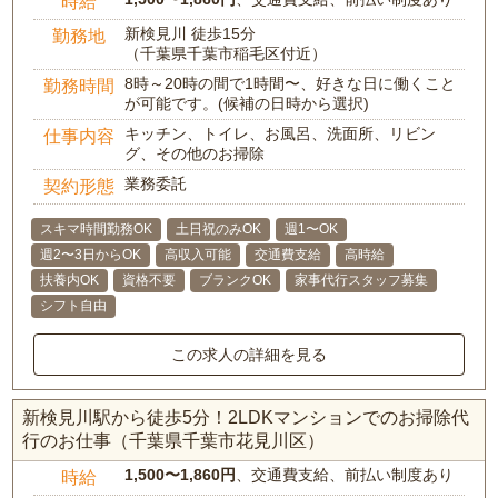
時給
新検見川 徒歩15分
勤務地
（千葉県千葉市稲毛区付近）
8時～20時の間で1時間〜、好きな日に働くこと
勤務時間
が可能です。(候補の日時から選択)
キッチン、トイレ、お風呂、洗面所、リビン
仕事内容
グ、その他のお掃除
業務委託
契約形態
スキマ時間勤務OK
土日祝のみOK
週1〜OK
週2〜3日からOK
高収入可能
交通費支給
高時給
扶養内OK
資格不要
ブランクOK
家事代行スタッフ募集
シフト自由
この求人の詳細を見る
新検見川駅から徒歩5分！2LDKマンションでのお掃除代
行のお仕事（千葉県千葉市花見川区）
1,500〜1,860円
、交通費支給、前払い制度あり
時給