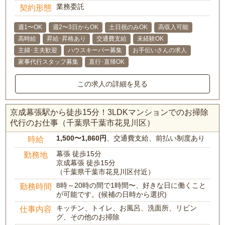
業務委託
契約形態
週1〜OK
週2〜3日からOK
土日祝のみOK
高収入可能
高時給
昇給･昇格あり
交通費支給
未経験OK
主婦･主夫歓迎
ハウスキーパー募集
お手伝いさんの求人
家事代行スタッフ募集
直行･直帰OK
この求人の詳細を見る
京成幕張駅から徒歩15分！3LDKマンションでのお掃除
代行のお仕事（千葉県千葉市花見川区）
1,500〜1,860円
、交通費支給、前払い制度あり
時給
幕張 徒歩15分
勤務地
京成幕張 徒歩15分
（千葉県千葉市花見川区付近）
8時～20時の間で1時間〜、好きな日に働くこと
勤務時間
が可能です。(候補の日時から選択)
キッチン、トイレ、お風呂、洗面所、リビン
仕事内容
グ、その他のお掃除