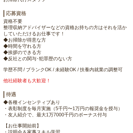
応募資格
資格不要
整理収納アドバイザーなどの資格お持ちの方はそれを活か
していただけるお仕事です！
◆お掃除が得意な方
◆時間を守れる方
◆挨拶のできる方
◆反社との関与･犯罪歴のない方
学歴不問 / ブランクOK / 未経験OK / 扶養内就業の調整可
他社経験者も大歓迎！
待遇
◆各種インセンティブあり
・表彰制度を毎月実施（5千円〜1万円の報奨金を授与）
・友人紹介で、最大1万7000千円のボーナス付与
【お仕事開始前】
・説明会＆家事スキル学習