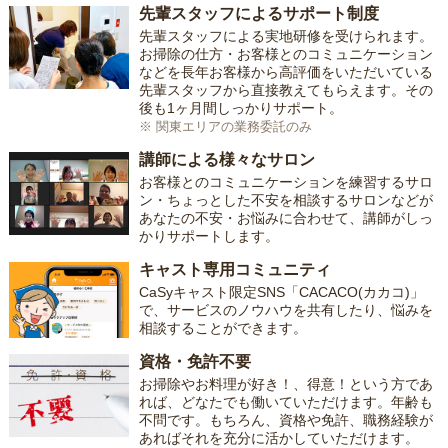
先輩スタッフによるサポート制度
先輩スタッフによる実地研修を受けられます。
お掃除の仕方・お客様とのコミュニケーション
などを長年お客様から高評価をいただいている
先輩スタッフから直接教えてもらえます。その
後も1ヶ月間しっかりサポート。
※ 関東エリアの業務委託のみ
講師による様々なサロン
お客様とのコミュニケーションを練習するサロ
ン・ちょっとした不安を相談するサロンなどが
あなたの不安・お悩みに合わせて、講師がしっ
かりサポートします。
キャスト専用コミュニティ
CaSyキャスト限定SNS「CACACO(カカコ)」
で、サービスのノウハウを共有したり、悩みを
相談することができます。
資格・免許不要
お掃除やお料理が好き！、得意！という方であ
れば、どなたでも働いていただけます。年齢も
不問です。もちろん、資格や免許、職務経験が
あればそれを充分に活かしていただけます。