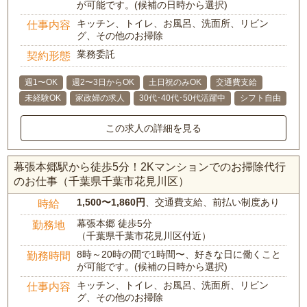
が可能です。(候補の日時から選択)
キッチン、トイレ、お風呂、洗面所、リビン
仕事内容
グ、その他のお掃除
業務委託
契約形態
週1〜OK
週2〜3日からOK
土日祝のみOK
交通費支給
未経験OK
家政婦の求人
30代･40代･50代活躍中
シフト自由
この求人の詳細を見る
幕張本郷駅から徒歩5分！2Kマンションでのお掃除代行
のお仕事（千葉県千葉市花見川区）
1,500〜1,860円
、交通費支給、前払い制度あり
時給
幕張本郷 徒歩5分
勤務地
（千葉県千葉市花見川区付近）
8時～20時の間で1時間〜、好きな日に働くこと
勤務時間
が可能です。(候補の日時から選択)
キッチン、トイレ、お風呂、洗面所、リビン
仕事内容
グ、その他のお掃除