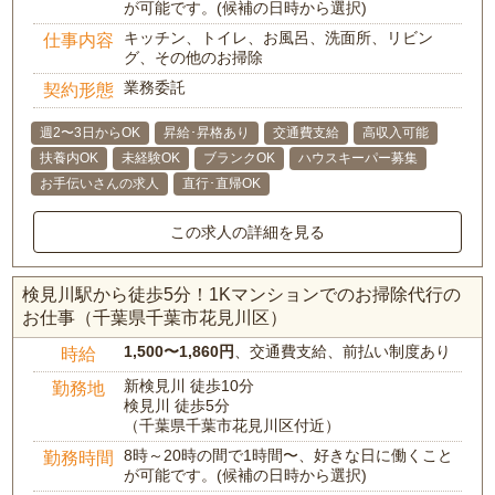
が可能です。(候補の日時から選択)
キッチン、トイレ、お風呂、洗面所、リビン
仕事内容
グ、その他のお掃除
業務委託
契約形態
週2〜3日からOK
昇給･昇格あり
交通費支給
高収入可能
扶養内OK
未経験OK
ブランクOK
ハウスキーパー募集
お手伝いさんの求人
直行･直帰OK
この求人の詳細を見る
検見川駅から徒歩5分！1Kマンションでのお掃除代行の
お仕事（千葉県千葉市花見川区）
1,500〜1,860円
、交通費支給、前払い制度あり
時給
新検見川 徒歩10分
勤務地
検見川 徒歩5分
（千葉県千葉市花見川区付近）
8時～20時の間で1時間〜、好きな日に働くこと
勤務時間
が可能です。(候補の日時から選択)