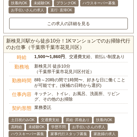
扶養内OK
未経験OK
ブランクOK
ハウスキーパー募集
お手伝いさんの求人
直行･直帰OK
この求人の詳細を見る
新検見川駅から徒歩10分！1Kマンションでのお掃除代行
のお仕事（千葉県千葉市花見川区）
1,500〜1,860円
、交通費支給、前払い制度あり
時給
新検見川 徒歩10分
勤務地
（千葉県千葉市花見川区付近）
8時～20時の間で1時間〜、好きな日に働くこと
勤務時間
が可能です。(候補の日時から選択)
キッチン、トイレ、お風呂、洗面所、リビン
仕事内容
グ、その他のお掃除
業務委託
契約形態
土日祝のみOK
交通費支給
昇給･昇格あり
扶養内OK
高時給
未経験OK
学歴不問
お手伝いさんの求人
ハウスキーパー募集
家事代行スタッフ募集
家政婦の求人