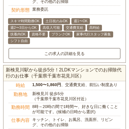
グ、その他のお掃除
業務委託
契約形態
スキマ時間勤務OK
土日祝のみOK
週1〜OK
週2〜3日からOK
高収入可能
交通費支給
高時給
扶養内OK
資格不要
ブランクOK
家事代行スタッフ募集
シフト自由
この求人の詳細を見る
新検見川駅から徒歩5分！2LDKマンションでのお掃除代
行のお仕事（千葉県千葉市花見川区）
1,500〜1,860円
、交通費支給、前払い制度あり
時給
新検見川 徒歩5分
勤務地
（千葉県千葉市花見川区付近）
8時～20時の間で1時間〜、好きな日に働くこと
勤務時間
が可能です。(候補の日時から選択)
キッチン、トイレ、お風呂、洗面所、リビン
仕事内容
グ、その他のお掃除