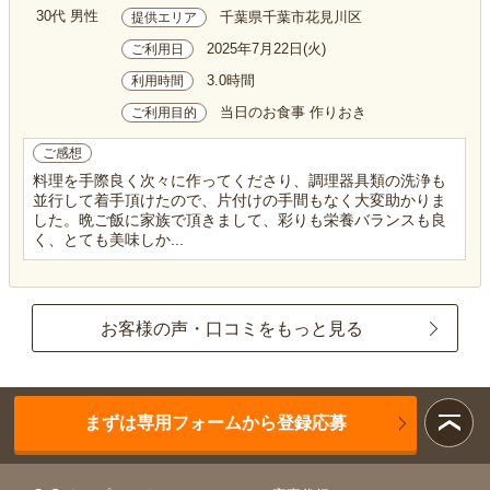
30代 男性
千葉県千葉市花見川区
提供エリア
2025年7月22日(火)
ご利用日
3.0時間
利用時間
当日のお食事 作りおき
ご利用目的
ご感想
料理を手際良く次々に作ってくださり、調理器具類の洗浄も
並行して着手頂けたので、片付けの手間もなく大変助かりま
した。晩ご飯に家族で頂きまして、彩りも栄養バランスも良
く、とても美味しか...
お客様の声・口コミをもっと見る
まずは専用フォームから登録応募