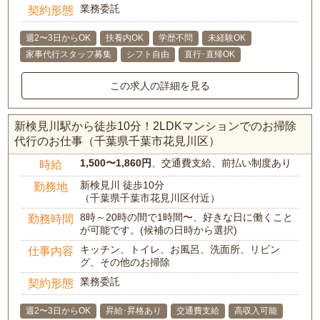
業務委託
契約形態
週2〜3日からOK
扶養内OK
学歴不問
未経験OK
家事代行スタッフ募集
シフト自由
直行･直帰OK
この求人の詳細を見る
新検見川駅から徒歩10分！2LDKマンションでのお掃除
代行のお仕事（千葉県千葉市花見川区）
1,500〜1,860円
、交通費支給、前払い制度あり
時給
新検見川 徒歩10分
勤務地
（千葉県千葉市花見川区付近）
8時～20時の間で1時間〜、好きな日に働くこと
勤務時間
が可能です。(候補の日時から選択)
キッチン、トイレ、お風呂、洗面所、リビン
仕事内容
グ、その他のお掃除
業務委託
契約形態
週2〜3日からOK
昇給･昇格あり
交通費支給
高収入可能