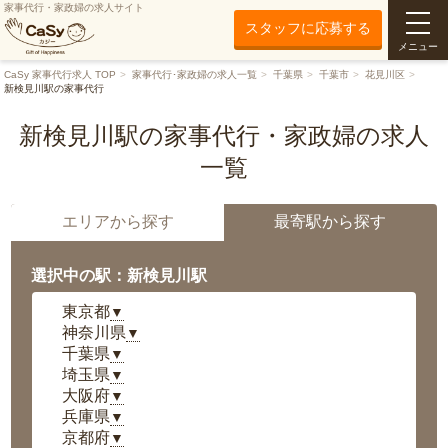
家事代行・家政婦の求人サイト
スタッフに応募する
メニュー
CaSy 家事代行求人 TOP
家事代行･家政婦の求人一覧
千葉県
千葉市
花見川区
新検見川駅の家事代行
新検見川駅の家事代行・家政婦の求人
一覧
エリアから探す
最寄駅から探す
選択中の駅：新検見川駅
東京都
▼
神奈川県
▼
千葉県
▼
埼玉県
▼
大阪府
▼
兵庫県
▼
京都府
▼