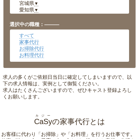
宮城県
▼
愛知県
▼
福井県
▼
岡山県
▼
選択中の職種：———
広島県
▼
すべて
沖縄県
▼
家事代行
お掃除代行
お料理代行
求人の多くがご依頼日当日に確定してしまいますので、以
下の求人情報は、実例として御覧ください。
求人はたくさんございますので、ぜひキャスト登録よろし
くお願いします。
カジー
CaSy
の家事代行とは
お客様に代わり「
お掃除
」や「
お料理
」を行うお仕事です。