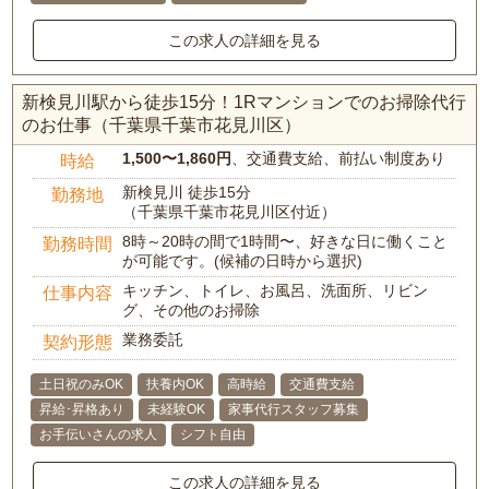
この求人の詳細を見る
新検見川駅から徒歩15分！1Rマンションでのお掃除代行
のお仕事（千葉県千葉市花見川区）
1,500〜1,860円
、交通費支給、前払い制度あり
時給
新検見川 徒歩15分
勤務地
（千葉県千葉市花見川区付近）
8時～20時の間で1時間〜、好きな日に働くこと
勤務時間
が可能です。(候補の日時から選択)
キッチン、トイレ、お風呂、洗面所、リビン
仕事内容
グ、その他のお掃除
業務委託
契約形態
土日祝のみOK
扶養内OK
高時給
交通費支給
昇給･昇格あり
未経験OK
家事代行スタッフ募集
お手伝いさんの求人
シフト自由
この求人の詳細を見る