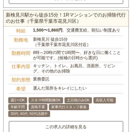
新検見川駅から徒歩15分！1Rマンションでのお掃除代行
のお仕事（千葉県千葉市花見川区）
1,500〜1,860円
、交通費支給、前払い制度あり
時給
新検見川 徒歩15分
勤務地
（千葉県千葉市花見川区付近）
8時～20時の間で1時間〜、好きな日に働くこと
勤務時間
が可能です。(候補の日時から選択)
キッチン、トイレ、お風呂、洗面所、リビン
仕事内容
グ、その他のお掃除
業務委託
契約形態
選んだ箇所をキレイにしたい
希望
週1〜OK
スキマ時間勤務OK
土日祝のみOK
高収入可能
年齢不問
資格不要
家事代行スタッフ募集
30代･40代･50代活躍中
この求人の詳細を見る