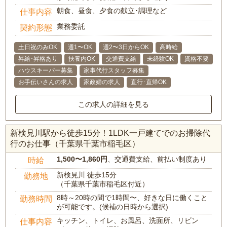
朝食、昼食、夕食の献立･調理など
仕事内容
業務委託
契約形態
土日祝のみOK
週1〜OK
週2〜3日からOK
高時給
昇給･昇格あり
扶養内OK
交通費支給
未経験OK
資格不要
ハウスキーパー募集
家事代行スタッフ募集
お手伝いさんの求人
家政婦の求人
直行･直帰OK
この求人の詳細を見る
新検見川駅から徒歩15分！1LDK一戸建てでのお掃除代
行のお仕事（千葉県千葉市稲毛区）
1,500〜1,860円
、交通費支給、前払い制度あり
時給
新検見川 徒歩15分
勤務地
（千葉県千葉市稲毛区付近）
8時～20時の間で1時間〜、好きな日に働くこと
勤務時間
が可能です。(候補の日時から選択)
キッチン、トイレ、お風呂、洗面所、リビン
仕事内容