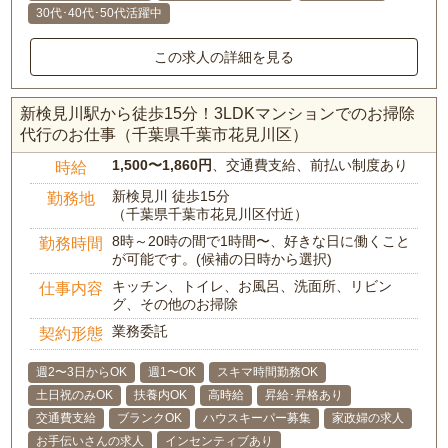
30代･40代･50代活躍中
この求人の詳細を見る
新検見川駅から徒歩15分！3LDKマンションでのお掃除
代行のお仕事（千葉県千葉市花見川区）
1,500〜1,860円
、交通費支給、前払い制度あり
時給
新検見川 徒歩15分
勤務地
（千葉県千葉市花見川区付近）
8時～20時の間で1時間〜、好きな日に働くこと
勤務時間
が可能です。(候補の日時から選択)
キッチン、トイレ、お風呂、洗面所、リビン
仕事内容
グ、その他のお掃除
業務委託
契約形態
週2〜3日からOK
週1〜OK
スキマ時間勤務OK
土日祝のみOK
扶養内OK
高時給
昇給･昇格あり
交通費支給
ブランクOK
ハウスキーパー募集
家政婦の求人
お手伝いさんの求人
インセンティブあり