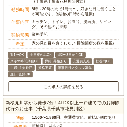
（千葉県千葉市花見川区付近）
8時～20時の間で1時間〜、好きな日に働くこと
勤務時間
が可能です。(候補の日時から選択)
キッチン、トイレ、お風呂、洗面所、リビン
仕事内容
グ、その他のお掃除
業務委託
契約形態
家の見た目を良くしたい(掃除箇所の数を重視)
希望
週1〜OK
土日祝のみOK
週2〜3日からOK
スキマ時間勤務OK
昇給･昇格あり
交通費支給
扶養内OK
主婦･主夫歓迎
資格不要
家事代行スタッフ募集
直行･直帰OK
この求人の詳細を見る
新検見川駅から徒歩7分！4LDK以上一戸建てでのお掃除
代行のお仕事（千葉県千葉市花見川区）
1,500〜1,860円
、交通費支給、前払い制度あり
時給
新検見川 徒歩7分
勤務地