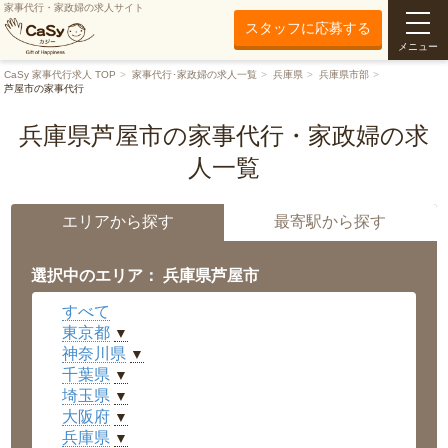
家事代行・家政婦の求人サイト
スタッフに応募する
メニュー
CaSy 家事代行求人 TOP
家事代行･家政婦の求人一覧
兵庫県
兵庫県市部
芦屋市の家事代行
兵庫県芦屋市の家事代行・家政婦の求
人一覧
エリアから探す
最寄駅から探す
選択中のエリア： 兵庫県芦屋市
すべて
東京都
▼
神奈川県
▼
千葉県
▼
埼玉県
▼
大阪府
▼
兵庫県
▼