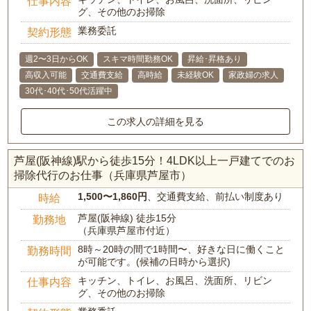
仕事内容
グ、その他のお掃除
業務委託
契約形態
週2〜3日からOK
スキマ時間勤務OK
昇給･昇格あり
高収入可能
交通費支給
高時給
未経験OK
家政婦の求人
30代･40代･50代活躍中
この求人の詳細を見る
芦屋(阪神線)駅から徒歩15分！4LDK以上一戸建てでのお
掃除代行のお仕事（兵庫県芦屋市）
1,500〜1,860円
、交通費支給、前払い制度あり
時給
芦屋(阪神線) 徒歩15分
勤務地
（兵庫県芦屋市付近）
8時～20時の間で1時間〜、好きな日に働くこと
勤務時間
が可能です。(候補の日時から選択)
キッチン、トイレ、お風呂、洗面所、リビン
仕事内容
グ、その他のお掃除