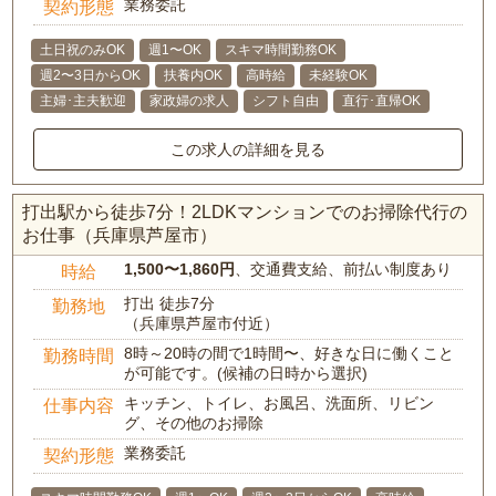
業務委託
契約形態
土日祝のみOK
週1〜OK
スキマ時間勤務OK
週2〜3日からOK
扶養内OK
高時給
未経験OK
主婦･主夫歓迎
家政婦の求人
シフト自由
直行･直帰OK
この求人の詳細を見る
打出駅から徒歩7分！2LDKマンションでのお掃除代行の
お仕事（兵庫県芦屋市）
1,500〜1,860円
、交通費支給、前払い制度あり
時給
打出 徒歩7分
勤務地
（兵庫県芦屋市付近）
8時～20時の間で1時間〜、好きな日に働くこと
勤務時間
が可能です。(候補の日時から選択)
キッチン、トイレ、お風呂、洗面所、リビン
仕事内容
グ、その他のお掃除
業務委託
契約形態