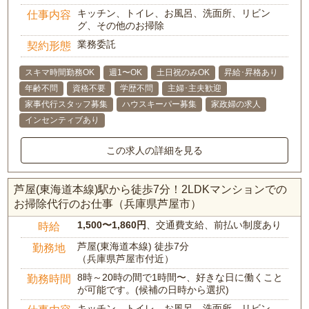
キッチン、トイレ、お風呂、洗面所、リビン
仕事内容
グ、その他のお掃除
業務委託
契約形態
スキマ時間勤務OK
週1〜OK
土日祝のみOK
昇給･昇格あり
年齢不問
資格不要
学歴不問
主婦･主夫歓迎
家事代行スタッフ募集
ハウスキーパー募集
家政婦の求人
インセンティブあり
この求人の詳細を見る
芦屋(東海道本線)駅から徒歩7分！2LDKマンションでの
お掃除代行のお仕事（兵庫県芦屋市）
1,500〜1,860円
、交通費支給、前払い制度あり
時給
芦屋(東海道本線) 徒歩7分
勤務地
（兵庫県芦屋市付近）
8時～20時の間で1時間〜、好きな日に働くこと
勤務時間
が可能です。(候補の日時から選択)
キッチン、トイレ、お風呂、洗面所、リビン