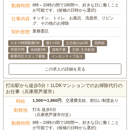
8時～20時の間で1時間〜、好きな日に働くこと
勤務時間
が可能です。(候補の日時から選択)
キッチン、トイレ、お風呂、洗面所、リビン
仕事内容
グ、その他のお掃除
業務委託
契約形態
スキマ時間勤務OK
週1〜OK
土日祝のみOK
高時給
学歴不問
未経験OK
資格不要
主婦･主夫歓迎
家事代行スタッフ募集
インセンティブあり
この求人の詳細を見る
打出駅から徒歩5分！1LDKマンションでのお掃除代行の
お仕事（兵庫県芦屋市）
1,500〜1,860円
、交通費支給、前払い制度あり
時給
打出 徒歩5分
勤務地
（兵庫県芦屋市付近）
8時～20時の間で1時間〜、好きな日に働くこと
勤務時間
が可能です。(候補の日時から選択)