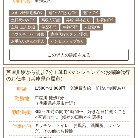
業務委託
契約形態
スキマ時間勤務OK
週2〜3日からOK
週1〜OK
土日祝のみOK
高収入可能
昇給･昇格あり
扶養内OK
主婦･主夫歓迎
学歴不問
年齢不問
未経験OK
ハウスキーパー募集
家事代行スタッフ募集
お手伝いさんの求人
インセンティブあり
この求人の詳細を見る
芦屋川駅から徒歩7分！3LDKマンションでのお掃除代行
のお仕事（兵庫県芦屋市）
1,500〜1,860円
、交通費支給、前払い制度あり
時給
芦屋川 徒歩7分
勤務地
（兵庫県芦屋市付近）
8時～20時の間で1時間〜、好きな日に働くこと
勤務時間
が可能です。(候補の日時から選択)
キッチン、トイレ、お風呂、洗面所、リビン
仕事内容
グ、その他のお掃除