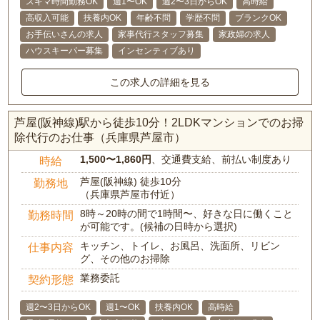
スキマ時間勤務OK
週1〜OK
週2〜3日からOK
高時給
高収入可能
扶養内OK
年齢不問
学歴不問
ブランクOK
お手伝いさんの求人
家事代行スタッフ募集
家政婦の求人
ハウスキーパー募集
インセンティブあり
この求人の詳細を見る
芦屋(阪神線)駅から徒歩10分！2LDKマンションでのお掃
除代行のお仕事（兵庫県芦屋市）
1,500〜1,860円
、交通費支給、前払い制度あり
時給
芦屋(阪神線) 徒歩10分
勤務地
（兵庫県芦屋市付近）
8時～20時の間で1時間〜、好きな日に働くこと
勤務時間
が可能です。(候補の日時から選択)
キッチン、トイレ、お風呂、洗面所、リビン
仕事内容
グ、その他のお掃除
業務委託
契約形態
週2〜3日からOK
週1〜OK
扶養内OK
高時給