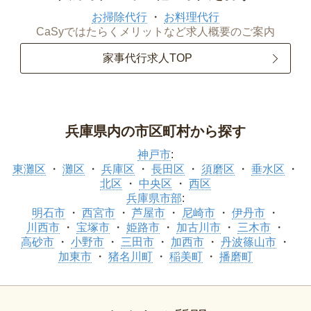
お掃除代行
お料理代行
CaSyではたらくメリットなど求人概要のご案内
家事代行求人TOP
兵庫県内の市区町村から探す
神戸市
:
東灘区
灘区
兵庫区
長田区
須磨区
垂水区
北区
中央区
西区
兵庫県市部
:
明石市
西宮市
芦屋市
尼崎市
伊丹市
川西市
宝塚市
姫路市
加古川市
三木市
高砂市
小野市
三田市
加西市
丹波篠山市
加東市
猪名川町
稲美町
播磨町