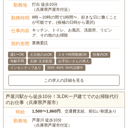
打出 徒歩10分
勤務地
（兵庫県芦屋市付近）
8時～20時の間で1時間〜、好きな日に働くこと
勤務時間
が可能です。(候補の日時から選択)
キッチン、トイレ、お風呂、洗面所、リビン
仕事内容
グ、その他のお掃除
業務委託
契約形態
週1〜OK
土日祝のみOK
スキマ時間勤務OK
扶養内OK
年齢不問
主婦･主夫歓迎
お手伝いさんの求人
インセンティブあり
30代･40代･50代活躍中
この求人の詳細を見る
芦屋川駅から徒歩10分！3LDK一戸建てでのお掃除代行
のお仕事（兵庫県芦屋市）
1,500〜1,860円
、交通費支給、前払い制度あり
時給
芦屋川 徒歩10分
勤務地
（兵庫県芦屋市付近）