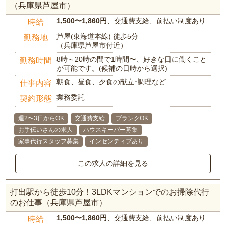
（兵庫県芦屋市）
1,500〜1,860円
、交通費支給、前払い制度あり
時給
芦屋(東海道本線) 徒歩5分
勤務地
（兵庫県芦屋市付近）
8時～20時の間で1時間〜、好きな日に働くこと
勤務時間
が可能です。(候補の日時から選択)
朝食、昼食、夕食の献立･調理など
仕事内容
業務委託
契約形態
週2〜3日からOK
交通費支給
ブランクOK
お手伝いさんの求人
ハウスキーパー募集
家事代行スタッフ募集
インセンティブあり
この求人の詳細を見る
打出駅から徒歩10分！3LDKマンションでのお掃除代行
のお仕事（兵庫県芦屋市）
1,500〜1,860円
、交通費支給、前払い制度あり
時給