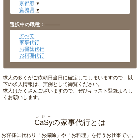
京都府
▼
宮城県
▼
愛知県
▼
福井県
▼
選択中の職種：———
岡山県
▼
すべて
広島県
▼
家事代行
沖縄県
▼
お掃除代行
お料理代行
求人の多くがご依頼日当日に確定してしまいますので、以
下の求人情報は、実例として御覧ください。
求人はたくさんございますので、ぜひキャスト登録よろし
くお願いします。
カジー
CaSy
の家事代行とは
お客様に代わり「
お掃除
」や「
お料理
」を行うお仕事です。