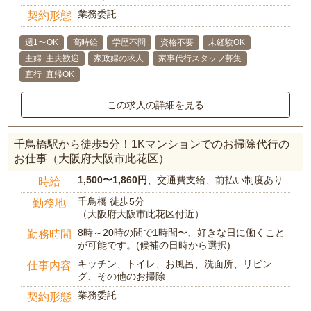
業務委託
契約形態
週1〜OK
高時給
学歴不問
資格不要
未経験OK
主婦･主夫歓迎
家政婦の求人
家事代行スタッフ募集
直行･直帰OK
この求人の詳細を見る
千鳥橋駅から徒歩5分！1Kマンションでのお掃除代行の
お仕事（大阪府大阪市此花区）
1,500〜1,860円
、交通費支給、前払い制度あり
時給
千鳥橋 徒歩5分
勤務地
（大阪府大阪市此花区付近）
8時～20時の間で1時間〜、好きな日に働くこと
勤務時間
が可能です。(候補の日時から選択)
キッチン、トイレ、お風呂、洗面所、リビン
仕事内容
グ、その他のお掃除
業務委託
契約形態