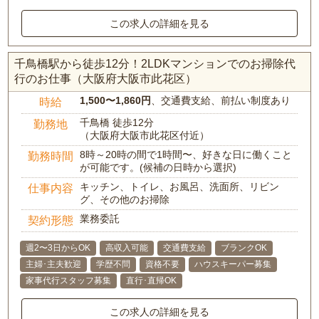
この求人の詳細を見る
千鳥橋駅から徒歩12分！2LDKマンションでのお掃除代
行のお仕事（大阪府大阪市此花区）
1,500〜1,860円
、交通費支給、前払い制度あり
時給
千鳥橋 徒歩12分
勤務地
（大阪府大阪市此花区付近）
8時～20時の間で1時間〜、好きな日に働くこと
勤務時間
が可能です。(候補の日時から選択)
キッチン、トイレ、お風呂、洗面所、リビン
仕事内容
グ、その他のお掃除
業務委託
契約形態
週2〜3日からOK
高収入可能
交通費支給
ブランクOK
主婦･主夫歓迎
学歴不問
資格不要
ハウスキーパー募集
家事代行スタッフ募集
直行･直帰OK
この求人の詳細を見る