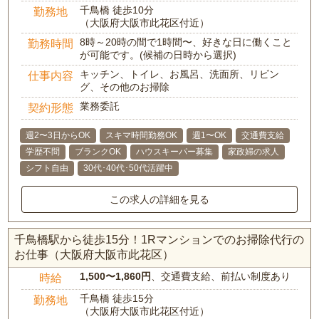
千鳥橋 徒歩10分
勤務地
（大阪府大阪市此花区付近）
8時～20時の間で1時間〜、好きな日に働くこと
勤務時間
が可能です。(候補の日時から選択)
キッチン、トイレ、お風呂、洗面所、リビン
仕事内容
グ、その他のお掃除
業務委託
契約形態
週2〜3日からOK
スキマ時間勤務OK
週1〜OK
交通費支給
学歴不問
ブランクOK
ハウスキーパー募集
家政婦の求人
シフト自由
30代･40代･50代活躍中
この求人の詳細を見る
千鳥橋駅から徒歩15分！1Rマンションでのお掃除代行の
お仕事（大阪府大阪市此花区）
1,500〜1,860円
、交通費支給、前払い制度あり
時給
千鳥橋 徒歩15分
勤務地
（大阪府大阪市此花区付近）