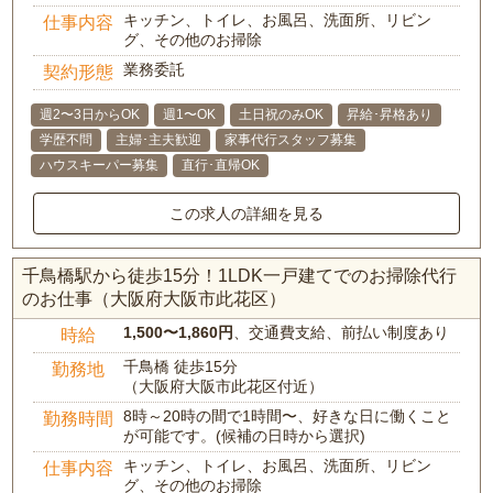
キッチン、トイレ、お風呂、洗面所、リビン
仕事内容
グ、その他のお掃除
業務委託
契約形態
週2〜3日からOK
週1〜OK
土日祝のみOK
昇給･昇格あり
学歴不問
主婦･主夫歓迎
家事代行スタッフ募集
ハウスキーパー募集
直行･直帰OK
この求人の詳細を見る
千鳥橋駅から徒歩15分！1LDK一戸建てでのお掃除代行
のお仕事（大阪府大阪市此花区）
1,500〜1,860円
、交通費支給、前払い制度あり
時給
千鳥橋 徒歩15分
勤務地
（大阪府大阪市此花区付近）
8時～20時の間で1時間〜、好きな日に働くこと
勤務時間
が可能です。(候補の日時から選択)
キッチン、トイレ、お風呂、洗面所、リビン
仕事内容
グ、その他のお掃除