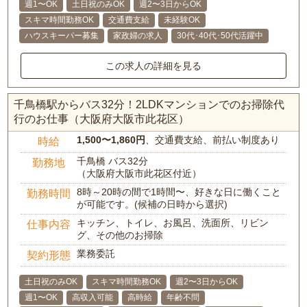
週1〜OK
土日祝のみOK
週2〜3日からOK
スキマ時間勤務OK
交通費支給
未経験OK
ハウスキーパー募集
家政婦の求人
30代･40代･50代活躍中
この求人の詳細を見る
千鳥橋駅からバス32分！2LDKマンションでのお掃除代
行のお仕事（大阪府大阪市此花区）
1,500〜1,860円
、交通費支給、前払い制度あり
時給
千鳥橋 バス32分
勤務地
（大阪府大阪市此花区付近）
8時～20時の間で1時間〜、好きな日に働くこと
勤務時間
が可能です。(候補の日時から選択)
キッチン、トイレ、お風呂、洗面所、リビン
仕事内容
グ、その他のお掃除
業務委託
契約形態
土日祝のみOK
スキマ時間勤務OK
週2〜3日からOK
週1〜OK
高収入可能
高時給
年齢不問