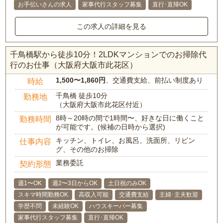
お手伝いさんの求人
家事代行スタッフ募集
直行･直帰OK
この求人の詳細を見る
千鳥橋駅から徒歩10分！2LDKマンションでのお掃除代
行のお仕事（大阪府大阪市此花区）
1,500〜1,860円
、交通費支給、前払い制度あり
時給
千鳥橋 徒歩10分
勤務地
（大阪府大阪市此花区付近）
8時～20時の間で1時間〜、好きな日に働くこと
勤務時間
が可能です。(候補の日時から選択)
キッチン、トイレ、お風呂、洗面所、リビン
仕事内容
グ、その他のお掃除
業務委託
契約形態
週1〜OK
週2〜3日からOK
土日祝のみOK
スキマ時間勤務OK
高収入可能
交通費支給
主婦･主夫歓迎
学歴不問
未経験OK
ハウスキーパー募集
家事代行スタッフ募集
直行･直帰OK