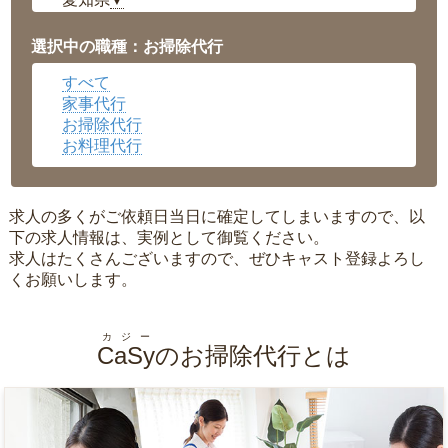
▼
福井県
▼
岡山県
▼
選択中の職種：お掃除代行
広島県
▼
すべて
沖縄県
▼
家事代行
お掃除代行
お料理代行
求人の多くがご依頼日当日に確定してしまいますので、以
下の求人情報は、実例として御覧ください。
求人はたくさんございますので、ぜひキャスト登録よろし
くお願いします。
カジー
CaSy
のお掃除代行とは