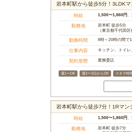
岩本町駅から徒歩5分！3LDK
1,500〜1,860円
、
時給
岩本町 徒歩5分
勤務地
（東京都千代田区
8時～20時の間
勤務時間
キッチン、トイレ
仕事内容
業務委託
契約形態
週1〜OK
週2〜3日からOK
スキマ時
岩本町駅から徒歩7分！1Rマ
1,500〜1,860円
、
時給
岩本町 徒歩7分
勤務地