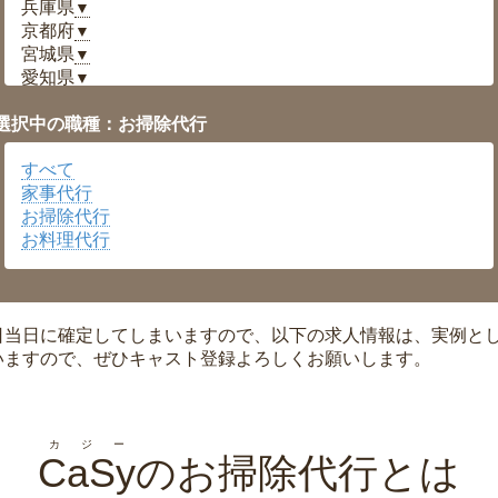
兵庫県
▼
京都府
▼
宮城県
▼
愛知県
▼
福井県
▼
選択中の職種：お掃除代行
岡山県
▼
広島県
▼
すべて
沖縄県
▼
家事代行
お掃除代行
お料理代行
日当日に確定してしまいますので、以下の求人情報は、実例と
いますので、ぜひキャスト登録よろしくお願いします。
カジー
CaSy
のお掃除代行とは