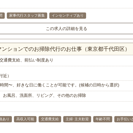
問
家事代行スタッフ募集
インセンティブあり
この求人の詳細を見る
Kマンションでのお掃除代行のお仕事（東京都千代田区）
交通費支給、前払い制度あり
付近）
で1時間〜、好きな日に働くことが可能です。(候補の日時から選択)
、お風呂、洗面所、リビング、その他のお掃除
格あり
高収入可能
交通費支給
主婦･主夫歓迎
年齢不問
お手伝い