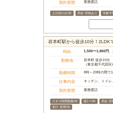
業務委託
契約形態
土日祝のみOK
昇給･昇格あり
年齢不
岩本町駅から徒歩10分！2LD
1,500〜1,860円
、
時給
岩本町 徒歩10分
勤務地
（東京都千代田区
8時～20時の間
勤務時間
キッチン、トイレ
仕事内容
業務委託
契約形態
スキマ時間勤務OK
週1〜OK
昇給･昇
直行･直帰OK