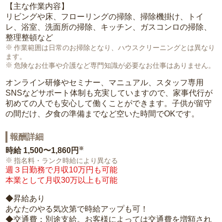
【主な作業内容】
リビングや床、フローリングの掃除、掃除機掛け、トイ
レ、浴室、洗面所の掃除、キッチン、ガスコンロの掃除、
整理整頓など
作業範囲は日常のお掃除となり、ハウスクリーニングとは異なり
ます。
危険なお仕事や介護など専門知識が必要なお仕事はありません。
オンライン研修やセミナー、マニュアル、スタッフ専用
SNSなどサポート体制も充実していますので、家事代行が
初めての人でも安心して働くことができます。子供が留守
の間だけ、夕食の準備までなど空いた時間でOKです。
報酬詳細
※
時給
1,500〜1,860円
指名料・ランク時給により異なる
週３日勤務で月収10万円も可能
本業として月収30万以上も可能
◆昇給あり
あなたのやる気次第で時給アップも可！
◆交通費：別途支給。お客様によっては交通費を増額され