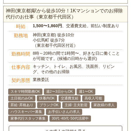
神田(東京都)駅から徒歩10分！1Kマンションでのお掃除
代行のお仕事（東京都千代田区）
1,500〜1,860円
、交通費支給、前払い制度あり
時給
神田(東京都) 徒歩10分
勤務地
小伝馬町 徒歩7分
（東京都千代田区付近）
8時～20時の間で1時間〜、好きな日に働くこと
勤務時間
が可能です。(候補の日時から選択)
キッチン、トイレ、お風呂、洗面所、リビン
仕事内容
グ、その他のお掃除
業務委託
契約形態
スキマ時間勤務OK
週2〜3日からOK
週1〜OK
土日祝のみOK
扶養内OK
交通費支給
高収入可能
昇給･昇格あり
ブランクOK
主婦･主夫歓迎
家政婦の求人
ハウスキーパー募集
お手伝いさんの求人
家事代行スタッフ募集
30代･40代･50代活躍中