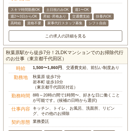
スキマ時間勤務OK
土日祝のみOK
週1〜OK
週2〜3日からOK
昇給･昇格あり
交通費支給
扶養内OK
高時給
資格不要
家事代行スタッフ募集
シフト自由
この求人の詳細を見る
秋葉原駅から徒歩7分！2LDKマンションでのお掃除代行
のお仕事（東京都千代田区）
1,500〜1,860円
、交通費支給、前払い制度あり
時給
秋葉原 徒歩7分
勤務地
岩本町 徒歩10分
（東京都千代田区付近）
8時～20時の間で1時間〜、好きな日に働くこと
勤務時間
が可能です。(候補の日時から選択)
キッチン、トイレ、お風呂、洗面所、リビン
仕事内容
グ、その他のお掃除
業務委託
契約形態