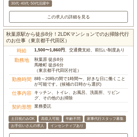
30代･40代･50代活躍中
この求人の詳細を見る
秋葉原駅から徒歩8分！2LDKマンションでのお掃除代行
のお仕事（東京都千代田区）
1,500〜1,860円
、交通費支給、前払い制度あり
時給
秋葉原 徒歩8分
勤務地
馬喰町 徒歩6分
（東京都千代田区付近）
8時～20時の間で1時間〜、好きな日に働くこと
勤務時間
が可能です。(候補の日時から選択)
キッチン、トイレ、お風呂、洗面所、リビン
仕事内容
グ、その他のお掃除
業務委託
契約形態
土日祝のみOK
高収入可能
年齢不問
家事代行スタッフ募集
お手伝いさんの求人
インセンティブあり