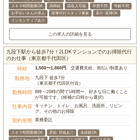
スキマ時間勤務OK
高時給
高収入可能
学歴不問
年齢不問
お手伝いさんの求人
家事代行スタッフ募集
直行･直帰OK
インセンティブあり
この求人の詳細を見る
九段下駅から徒歩7分！2LDKマンションでのお掃除代行
のお仕事（東京都千代田区）
1,500〜1,860円
、交通費支給、前払い制度あり
時給
九段下 徒歩7分
勤務地
（東京都千代田区付近）
8時～20時の間で1時間〜、好きな日に働くこと
勤務時間
が可能です。(候補の日時から選択)
キッチン、トイレ、お風呂、洗面所、リビン
仕事内容
グ、その他のお掃除
業務委託
契約形態
スキマ時間勤務OK
昇給･昇格あり
未経験OK
ハウスキーパー募集
お手伝いさんの求人
シフト自由