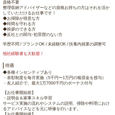
資格不要
整理収納アドバイザーなどの資格お持ちの方はそれを活か
していただけるお仕事です！
◆お掃除が得意な方
◆時間を守れる方
◆挨拶のできる方
◆反社との関与･犯罪歴のない方
学歴不問 / ブランクOK / 未経験OK / 扶養内就業の調整可
他社経験者も大歓迎！
待遇
◆各種インセンティブあり
・表彰制度を毎月実施（5千円〜1万円の報奨金を授与）
・友人紹介で、最大1万7000千円のボーナス付与
【お仕事開始前】
・説明会＆家事スキル学習
サービス実施の流れやシステムの説明、掃除や料理におけ
るアドバイスなどを元に研修を行います。
【お仕事開始後】