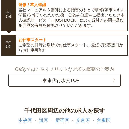
研修 / 本人確認
当社マニュアル＆講師による指導のもとで研修(家事スキル
step
学習)を修了いただいた後、公的身分証をご提出いただき本
04
人確認サービス「TRUSTDOCK」による反社との関与及び
犯罪歴の有無を確認させていただきます。
お仕事スタート
step
ご希望の日時と場所でお仕事スタート。最短で応募翌日か
05
らお仕事可能♪
CaSyではたらくメリットなど求人概要のご案内
家事代行求人TOP
千代田区周辺の他の求人を探す
中央区
港区
新宿区
文京区
台東区