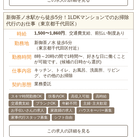
この求人の詳細を見る
新御茶ノ水駅から徒歩5分！1LDKマンションでのお掃除
代行のお仕事（東京都千代田区）
1,500〜1,860円
、交通費支給、前払い制度あり
時給
新御茶ノ水 徒歩5分
勤務地
（東京都千代田区付近）
8時～20時の間で1時間〜、好きな日に働くこと
勤務時間
が可能です。(候補の日時から選択)
キッチン、トイレ、お風呂、洗面所、リビン
仕事内容
グ、その他のお掃除
業務委託
契約形態
スキマ時間勤務OK
扶養内OK
高収入可能
高時給
交通費支給
ブランクOK
年齢不問
主婦･主夫歓迎
お手伝いさんの求人
家政婦の求人
ハウスキーパー募集
家事代行スタッフ募集
シフト自由
この求人の詳細を見る