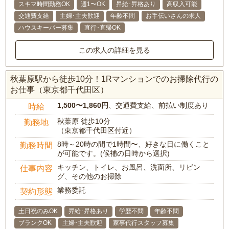
スキマ時間勤務OK
週1〜OK
昇給･昇格あり
高収入可能
交通費支給
主婦･主夫歓迎
年齢不問
お手伝いさんの求人
ハウスキーパー募集
直行･直帰OK
この求人の詳細を見る
秋葉原駅から徒歩10分！1Rマンションでのお掃除代行の
お仕事（東京都千代田区）
1,500〜1,860円
、交通費支給、前払い制度あり
時給
秋葉原 徒歩10分
勤務地
（東京都千代田区付近）
8時～20時の間で1時間〜、好きな日に働くこと
勤務時間
が可能です。(候補の日時から選択)
キッチン、トイレ、お風呂、洗面所、リビン
仕事内容
グ、その他のお掃除
業務委託
契約形態
土日祝のみOK
昇給･昇格あり
学歴不問
年齢不問
ブランクOK
主婦･主夫歓迎
家事代行スタッフ募集