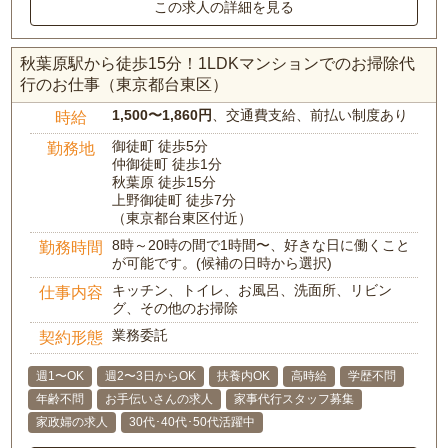
この求人の詳細を見る
秋葉原駅から徒歩15分！1LDKマンションでのお掃除代
行のお仕事（東京都台東区）
1,500〜1,860円
、交通費支給、前払い制度あり
時給
御徒町 徒歩5分
勤務地
仲御徒町 徒歩1分
秋葉原 徒歩15分
上野御徒町 徒歩7分
（東京都台東区付近）
8時～20時の間で1時間〜、好きな日に働くこと
勤務時間
が可能です。(候補の日時から選択)
キッチン、トイレ、お風呂、洗面所、リビン
仕事内容
グ、その他のお掃除
業務委託
契約形態
週1〜OK
週2〜3日からOK
扶養内OK
高時給
学歴不問
年齢不問
お手伝いさんの求人
家事代行スタッフ募集
家政婦の求人
30代･40代･50代活躍中