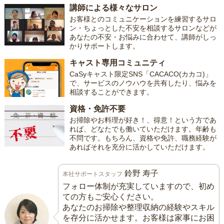
講師による様々なサロン
お客様とのコミュニケーションを練習するサロ
ン・ちょっとした不安を相談するサロンなどが
あなたの不安・お悩みに合わせて、講師がしっ
かりサポートします。
キャスト専用コミュニティ
CaSyキャスト限定SNS「CACACO(カカコ)」
で、サービスのノウハウを共有したり、悩みを
相談することができます。
資格・免許不要
お掃除やお料理が好き！、得意！という方であ
れば、どなたでも働いていただけます。年齢も
不問です。もちろん、資格や免許、職務経験が
あればそれを充分に活かしていただけます。
鈴野 寿子
本社サポートスタッフ
フォロー体制が充実していますので、初め
ての方もご安心ください。
あなたのお掃除や整理収納の経験やスキル
を存分に活かせます。お客様は家事にお困