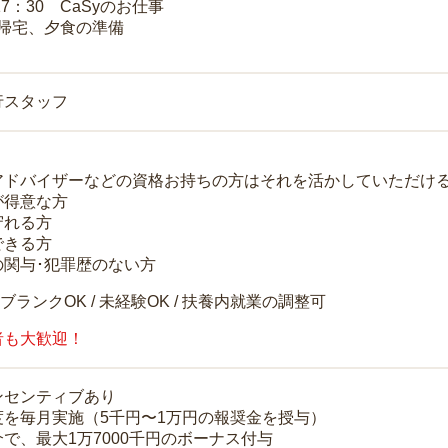
17：30 CaSyのお仕事
 帰宅、夕食の準備
行スタッフ
アドバイザーなどの資格お持ちの方はそれを活かしていただけ
が得意な方
守れる方
できる方
の関与･犯罪歴のない方
 ブランクOK / 未経験OK / 扶養内就業の調整可
者も大歓迎！
ンセンティブあり
度を毎月実施（5千円〜1万円の報奨金を授与）
で、最大1万7000千円のボーナス付与