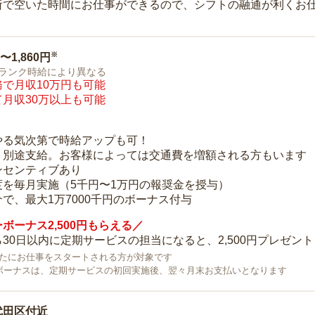
所で空いた時間にお仕事ができるので、シフトの融通が利くお
※
0〜1,860円
ランク時給により異なる
で月収10万円も可能
月収30万以上も可能
り
やる気次第で時給アップも可！
：別途支給。お客様によっては交通費を増額される方もいます
ンセンティブあり
度を毎月実施（5千円〜1万円の報奨金を授与）
で、最大1万7000千円のボーナス付与
ボーナス2,500円もらえる／
30日以内に定期サービスの担当になると、2,500円プレゼント
で新たにお仕事をスタートされる方が対象です
ボーナスは、定期サービスの初回実施後、翌々月末お支払いとなります
代田区付近