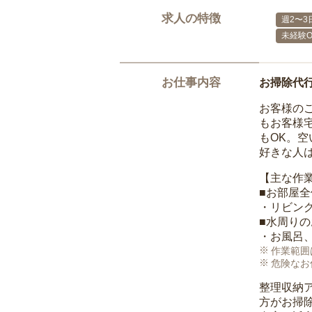
求人の特徴
週2〜3
未経験O
お仕事内容
お掃除代
お客様の
もお客様
もOK。
好きな人
【主な作
■お部屋
・リビン
■水周り
・お風呂
作業範囲
危険なお
整理収納
方がお掃