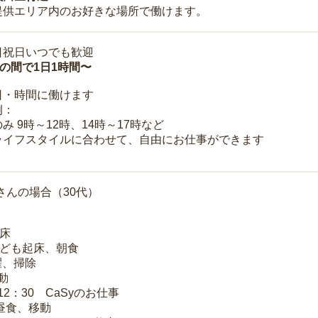
提供エリア内のお好きな場所で働けます。
日祝日いつでも歓迎
時の間で1日1時間〜
日・時間に働けます
例：
み 9時～12時、14時～17時など
ライフスタイルに合わせて、自由にお仕事ができます
さんの場合（30代）
起床
子ども起床、朝食
洗濯、掃除
移動
～12：30 CaSyのお仕事
 昼食、移動