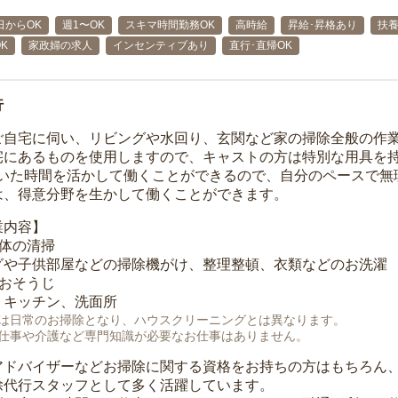
日からOK
週1〜OK
スキマ時間勤務OK
高時給
昇給･昇格あり
扶養
K
家政婦の求人
インセンティブあり
直行･直帰OK
行
ご自宅に伺い、リビングや水回り、玄関など家の掃除全般の作
宅にあるものを使用しますので、キャストの方は特別な用具を持
空いた時間を活かして働くことができるので、自分のペースで無
は、得意分野を生かして働くことができます。
業内容】
全体の清掃
グや子供部屋などの掃除機がけ、整理整頓、衣類などのお洗濯
のおそうじ
、キッチン、洗面所
は日常のお掃除となり、ハウスクリーニングとは異なります。
仕事や介護など専門知識が必要なお仕事はありません。
アドバイザーなどお掃除に関する資格をお持ちの方はもちろん
除代行スタッフとして多く活躍しています。