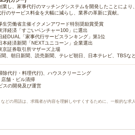
Sy(カジー)
年に創業し、家事代行のマッチングシステムを開発したことによ
代行のサービス料金を大幅に減らし、業界の革新に貢献。
 厚生労働省主催イクメンアワード特別奨励賞受賞
 東洋経済「すごいベンチャー100」に選出
 日経DUAL「家事代行サービスランキング」第1位
 日本経済新聞「NEXTユニコーン」企業選出
 東京証券取引所マザーズ上場
新聞、朝日新聞、読売新聞、テレビ朝日、日本テレビ、TBSな
掃除代行・料理代行)、ハウスクリーニング
・店舗・ビル清掃
ービスの開発及び運営
地」などの用語は、求職者が内容を理解しやすくするために、一般的な求