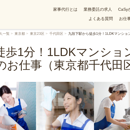
家事代行とは
業務委託の求人
CaS
よくある質問
お仕事
人一覧
東京都
東京23区
千代田区
九段下駅から徒歩1分！1LDKマンシ
歩1分！1LDKマンシ
のお仕事（東京都千代田