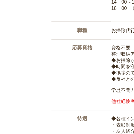
14：00～
18：00
職種
お掃除代
応募資格
資格不要
整理収納
◆お掃除
◆時間を
◆挨拶の
◆反社と
学歴不問 /
他社経験
待遇
◆各種イ
・表彰制
・友人紹介