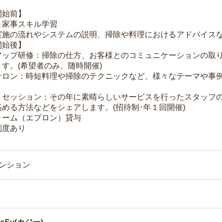
開始前】
＆家事スキル学習
実施の流れやシステムの説明、掃除や料理におけるアドバイス
開始後】
アップ研修：掃除の仕方、お客様とのコミュニケーションの取
す。(希望者のみ、随時開催)
サロン：時短料理や掃除のテクニックなど、様々なテーマや事例
トセッション：その年に素晴らしいサービスを行ったスタッフ
める方法などをシェアします。(招待制･年１回開催)
ォーム（エプロン）貸与
制度あり
マンション