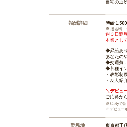
自宅の近
報酬詳細
時給
1,50
指名料・
週３日勤務
本業として
◆昇給あ
あなたの
◆交通費
◆各種イ
・表彰制
・友人紹介
＼デビュー
ご応募から
CaSy
デビュー
勤務地
東京都千