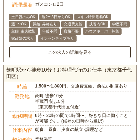
ガスコンロ2口
調理環境
土日祝のみOK
週2〜3日からOK
スキマ時間勤務OK
週1〜OK
昇給･昇格あり
交通費支給
扶養内OK
学歴不問
主婦･主夫歓迎
年齢不問
資格不要
ハウスキーパー募集
家政婦の求人
インセンティブあり
この求人の詳細を見る
麹町駅から徒歩10分！お料理代行のお仕事（東京都千代
田区）
1,500〜1,860円
、交通費支給、前払い制度あり
時給
麹町 徒歩10分
勤務地
半蔵門 徒歩5分
（東京都千代田区付近）
8時～20時の間で1時間〜、好きな日に働くこと
勤務時間
が可能です。(候補の日時から選択)
朝食、昼食、夕食の献立･調理など
仕事内容
業務委託
契約形態