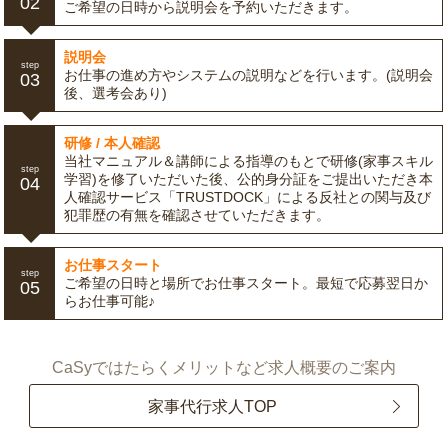
02
ご希望の日時から説明会を予約いただきます。
説明会
step
お仕事の進め方やシステムの説明などを行います。(説明会
03
後、選考会あり)
研修 / 本人確認
当社マニュアル＆講師による指導のもとで研修(家事スキル
step
学習)を修了いただいた後、公的身分証をご提出いただき本
04
人確認サービス「TRUSTDOCK」による反社との関与及び
犯罪歴の有無を確認させていただきます。
お仕事スタート
step
ご希望の日時と場所でお仕事スタート。最短で応募翌日か
05
らお仕事可能♪
CaSyではたらくメリットなど求人概要のご案内
家事代行求人TOP