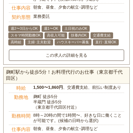
朝食、昼食、夕食の献立･調理など
仕事内容
業務委託
契約形態
週2〜3日からOK
週1〜OK
土日祝のみOK
スキマ時間勤務OK
高収入可能
扶養内OK
交通費支給
高時給
主婦･主夫歓迎
ハウスキーパー募集
直行･直帰OK
この求人の詳細を見る
麹町駅から徒歩5分！お料理代行のお仕事（東京都千代
田区）
1,500〜1,860円
、交通費支給、前払い制度あり
時給
麹町 徒歩5分
勤務地
半蔵門 徒歩5分
（東京都千代田区付近）
8時～20時の間で1時間〜、好きな日に働くこと
勤務時間
が可能です。(候補の日時から選択)
朝食、昼食、夕食の献立･調理など
仕事内容