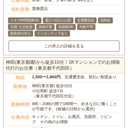
仕事内容
業務委託
契約形態
スキマ時間勤務OK
週2〜3日からOK
交通費支給
高時給
主婦･主夫歓迎
資格不要
未経験OK
年齢不問
家政婦の求人
インセンティブあり
この求人の詳細を見る
神田(東京都)駅から徒歩10分！1Kマンションでのお掃除
代行のお仕事（東京都千代田区）
1,500〜1,860円
、交通費支給、前払い制度あり
時給
神田(東京都) 徒歩10分
勤務地
小伝馬町 徒歩7分
（東京都千代田区付近）
8時～20時の間で1時間〜、好きな日に働くこと
勤務時間
が可能です。(候補の日時から選択)
キッチン、トイレ、お風呂、洗面所、リビン
仕事内容
グ、その他のお掃除