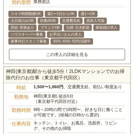
業務委託
契約形態
スキマ時間勤務OK
週2〜3日からOK
週1〜OK
土日祝のみOK
扶養内OK
交通費支給
高収入可能
昇給･昇格あり
ブランクOK
主婦･主夫歓迎
家政婦の求人
ハウスキーパー募集
お手伝いさんの求人
家事代行スタッフ募集
30代･40代･50代活躍中
この求人の詳細を見る
神田(東京都)駅から徒歩5分！2LDKマンションでのお掃
除代行のお仕事（東京都千代田区）
1,500〜1,860円
、交通費支給、前払い制度あり
時給
神田(東京都) 徒歩5分
勤務地
（東京都千代田区付近）
8時～20時の間で1時間〜、好きな日に働くこと
勤務時間
が可能です。(候補の日時から選択)
キッチン、トイレ、お風呂、洗面所、リビン
仕事内容
グ、その他のお掃除