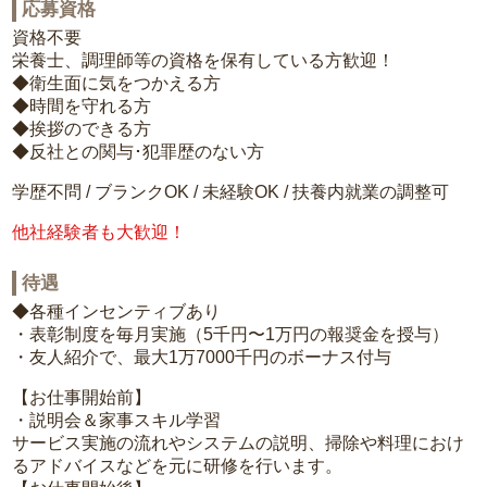
応募資格
資格不要
栄養士、調理師等の資格を保有している方歓迎！
◆衛生面に気をつかえる方
◆時間を守れる方
◆挨拶のできる方
◆反社との関与･犯罪歴のない方
学歴不問 / ブランクOK / 未経験OK / 扶養内就業の調整可
他社経験者も大歓迎！
待遇
◆各種インセンティブあり
・表彰制度を毎月実施（5千円〜1万円の報奨金を授与）
・友人紹介で、最大1万7000千円のボーナス付与
【お仕事開始前】
・説明会＆家事スキル学習
サービス実施の流れやシステムの説明、掃除や料理におけ
るアドバイスなどを元に研修を行います。