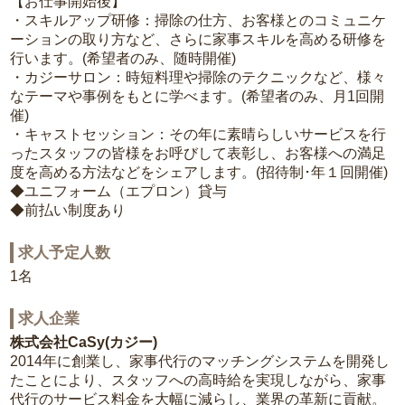
【お仕事開始後】
・スキルアップ研修：掃除の仕方、お客様とのコミュニケ
ーションの取り方など、さらに家事スキルを高める研修を
行います。(希望者のみ、随時開催)
・カジーサロン：時短料理や掃除のテクニックなど、様々
なテーマや事例をもとに学べます。(希望者のみ、月1回開
催)
・キャストセッション：その年に素晴らしいサービスを行
ったスタッフの皆様をお呼びして表彰し、お客様への満足
度を高める方法などをシェアします。(招待制･年１回開催)
◆ユニフォーム（エプロン）貸与
◆前払い制度あり
求人予定人数
1名
求人企業
株式会社CaSy(カジー)
2014年に創業し、家事代行のマッチングシステムを開発し
たことにより、スタッフへの高時給を実現しながら、家事
代行のサービス料金を大幅に減らし、業界の革新に貢献。