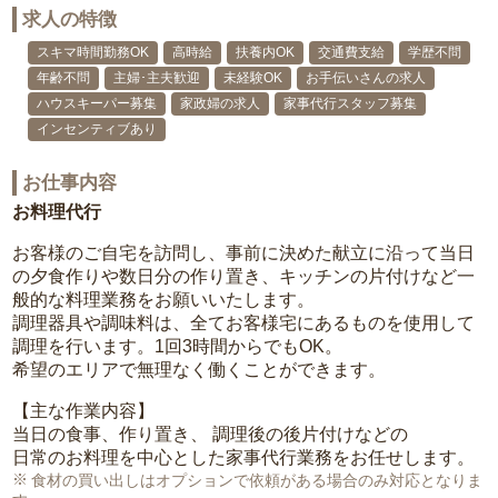
求人の特徴
スキマ時間勤務OK
高時給
扶養内OK
交通費支給
学歴不問
年齢不問
主婦･主夫歓迎
未経験OK
お手伝いさんの求人
ハウスキーパー募集
家政婦の求人
家事代行スタッフ募集
インセンティブあり
お仕事内容
お料理代行
お客様のご自宅を訪問し、事前に決めた献立に沿って当日
の夕食作りや数日分の作り置き、キッチンの片付けなど一
般的な料理業務をお願いいたします。
調理器具や調味料は、全てお客様宅にあるものを使用して
調理を行います。1回3時間からでもOK。
希望のエリアで無理なく働くことができます。
【主な作業内容】
当日の食事、作り置き、 調理後の後片付けなどの
日常のお料理を中心とした家事代行業務をお任せします。
食材の買い出しはオプションで依頼がある場合のみ対応となりま