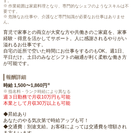
す。
作業範囲は家庭料理となり、専門的なシェフのようなスキルは不
要です。
危険なお仕事や、介護など専門知識が必要なお仕事はありませ
ん。
育児で家事との両立が大変な方や共働きのご家庭を、家事
経験・得意を活かしてサポート。人に感謝されるやりがい
溢れるお仕事です。
自宅の近所で空いた時間にお仕事をするのもOK。週1日、
平日だけ、土日のみなどシフトの融通が利く柔軟な働き方
が可能です。
報酬詳細
※
時給
1,500〜1,860円
指名料・ランク時給により異なる
週３日勤務で月収10万円も可能
本業として月収30万以上も可能
◆昇給あり
あなたのやる気次第で時給アップも可！
◆交通費：別途支給。お客様によっては交通費を増額され
る方もいます