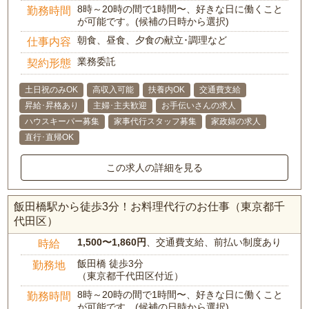
8時～20時の間で1時間〜、好きな日に働くこと
勤務時間
が可能です。(候補の日時から選択)
朝食、昼食、夕食の献立･調理など
仕事内容
業務委託
契約形態
土日祝のみOK
高収入可能
扶養内OK
交通費支給
昇給･昇格あり
主婦･主夫歓迎
お手伝いさんの求人
ハウスキーパー募集
家事代行スタッフ募集
家政婦の求人
直行･直帰OK
この求人の詳細を見る
飯田橋駅から徒歩3分！お料理代行のお仕事（東京都千
代田区）
1,500〜1,860円
、交通費支給、前払い制度あり
時給
飯田橋 徒歩3分
勤務地
（東京都千代田区付近）
8時～20時の間で1時間〜、好きな日に働くこと
勤務時間
が可能です。(候補の日時から選択)