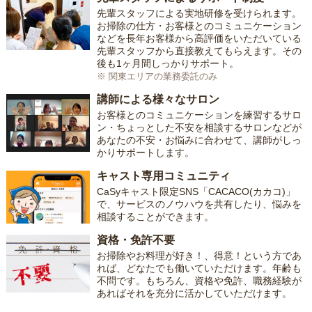
先輩スタッフによる実地研修を受けられます。
お掃除の仕方・お客様とのコミュニケーション
などを長年お客様から高評価をいただいている
先輩スタッフから直接教えてもらえます。その
後も1ヶ月間しっかりサポート。
※ 関東エリアの業務委託のみ
講師による様々なサロン
お客様とのコミュニケーションを練習するサロ
ン・ちょっとした不安を相談するサロンなどが
あなたの不安・お悩みに合わせて、講師がしっ
かりサポートします。
キャスト専用コミュニティ
CaSyキャスト限定SNS「CACACO(カカコ)」
で、サービスのノウハウを共有したり、悩みを
相談することができます。
資格・免許不要
お掃除やお料理が好き！、得意！という方であ
れば、どなたでも働いていただけます。年齢も
不問です。もちろん、資格や免許、職務経験が
あればそれを充分に活かしていただけます。