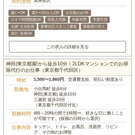
業務委託
契約形態
週1〜OK
週2〜3日からOK
土日祝のみOK
スキマ時間勤務OK
高収入可能
年齢不問
学歴不問
主婦･主夫歓迎
家事代行スタッフ募集
家政婦の求人
直行･直帰OK
この求人の詳細を見る
神田(東京都)駅から徒歩10分！2LDKマンションでのお掃
除代行のお仕事（東京都千代田区）
1,500〜1,860円
、交通費支給、前払い制度あり
時給
小伝馬町 徒歩5分
勤務地
神田(東京都) 徒歩10分
三越前 徒歩10分
（東京都千代田区付近）
8時～20時の間で1時間〜、好きな日に働くこと
勤務時間
が可能です。(候補の日時から選択)
キッチン、トイレ、お風呂、洗面所、リビン
仕事内容
グ、その他のお掃除