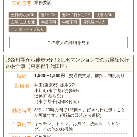
業務委託
契約形態
土日祝のみOK
週1〜OK
週2〜3日からOK
扶養内OK
主婦･主夫歓迎
年齢不問
学歴不問
家政婦の求人
インセンティブあり
この求人の詳細を見る
淡路町駅から徒歩5分！2LDKマンションでのお掃除代行
のお仕事（東京都千代田区）
1,500〜1,860円
、交通費支給、前払い制度あり
時給
神田(東京都) 徒歩5分
勤務地
小川町(東京都) 徒歩5分
淡路町 徒歩5分
（東京都千代田区付近）
8時～20時の間で1時間〜、好きな日に働くこと
勤務時間
が可能です。(候補の日時から選択)
キッチン、トイレ、お風呂、洗面所、リビン
仕事内容
グ、その他のお掃除