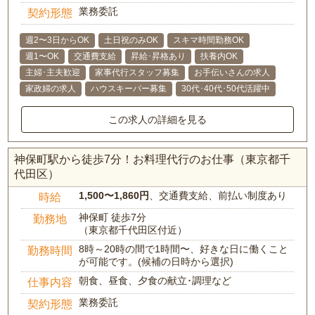
業務委託
契約形態
週2〜3日からOK
土日祝のみOK
スキマ時間勤務OK
週1〜OK
交通費支給
昇給･昇格あり
扶養内OK
主婦･主夫歓迎
家事代行スタッフ募集
お手伝いさんの求人
家政婦の求人
ハウスキーパー募集
30代･40代･50代活躍中
この求人の詳細を見る
神保町駅から徒歩7分！お料理代行のお仕事（東京都千
代田区）
1,500〜1,860円
、交通費支給、前払い制度あり
時給
神保町 徒歩7分
勤務地
（東京都千代田区付近）
8時～20時の間で1時間〜、好きな日に働くこと
勤務時間
が可能です。(候補の日時から選択)
朝食、昼食、夕食の献立･調理など
仕事内容
業務委託
契約形態