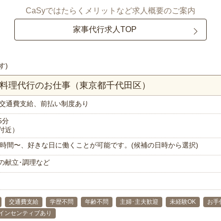
CaSyではたらくメリットなど求人概要のご案内
家事代行求人TOP
す)
お料理代行のお仕事（東京都千代田区）
交通費支給、前払い制度あり
5分
付近）
で1時間〜、好きな日に働くことが可能です。(候補の日時から選択)
の献立･調理など
交通費支給
学歴不問
年齢不問
主婦･主夫歓迎
未経験OK
お手
インセンティブあり