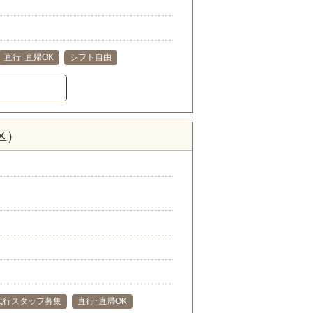
直行･直帰OK
シフト自由
区）
代行スタッフ募集
直行･直帰OK