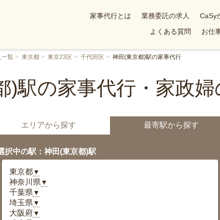
家事代行とは
業務委託の求人
CaS
よくある質問
お仕事
人一覧
東京都
東京23区
千代田区
神田(東京都)駅の家事代行
都)駅の家事代行・家政
エリアから探す
最寄駅から探す
選択中の駅：神田(東京都)駅
東京都
▼
神奈川県
▼
千葉県
▼
埼玉県
▼
大阪府
▼