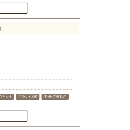
）
昇格あり
ブランクOK
主婦･主夫歓迎