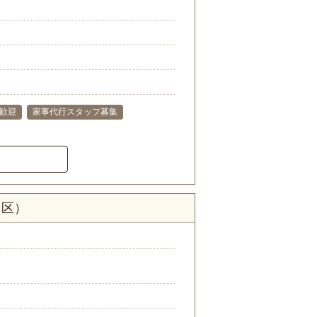
夫歓迎
家事代行スタッフ募集
田区）