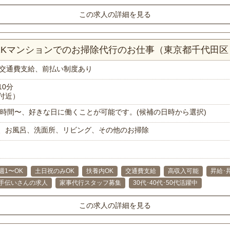
この求人の詳細を見る
！1Kマンションでのお掃除代行のお仕事（東京都千代田区
交通費支給、前払い制度あり
10分
付近）
で1時間〜、好きな日に働くことが可能です。(候補の日時から選択)
、お風呂、洗面所、リビング、その他のお掃除
週1〜OK
土日祝のみOK
扶養内OK
交通費支給
高収入可能
昇給･
手伝いさんの求人
家事代行スタッフ募集
30代･40代･50代活躍中
この求人の詳細を見る