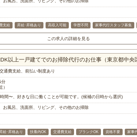
、お風呂、洗面所、リビング、その他のお掃除
費支給
昇給･昇格あり
高収入可能
学歴不問
家事代行スタッフ募集
この求人の詳細を見る
4LDK以上一戸建てでのお掃除代行のお仕事（東京都中央
交通費支給、前払い制度あり
5分
近）
で1時間〜、好きな日に働くことが可能です。(候補の日時から選択)
、お風呂、洗面所、リビング、その他のお掃除
昇給･昇格あり
扶養内OK
交通費支給
ブランクOK
資格不要
家事