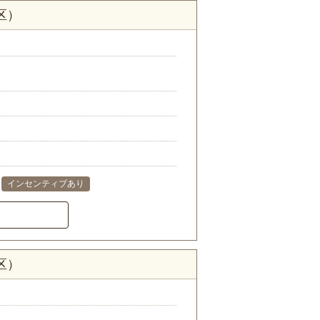
区）
インセンティブあり
区）