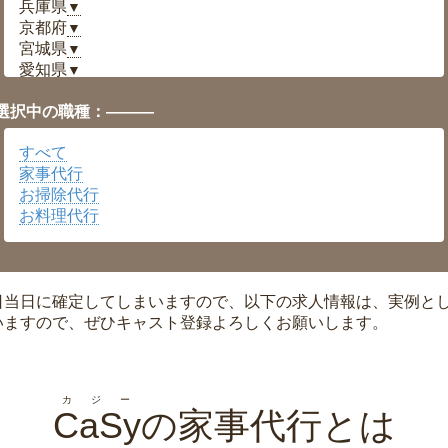
兵庫県
▼
京都府
▼
宮城県
▼
愛知県
▼
福井県
▼
選択中の職種：———
岡山県
▼
広島県
▼
すべて
沖縄県
▼
家事代行
お掃除代行
お料理代行
日当日に確定してしまいますので、以下の求人情報は、実例と
いますので、ぜひキャスト登録よろしくお願いします。
カジー
CaSy
の家事代行とは