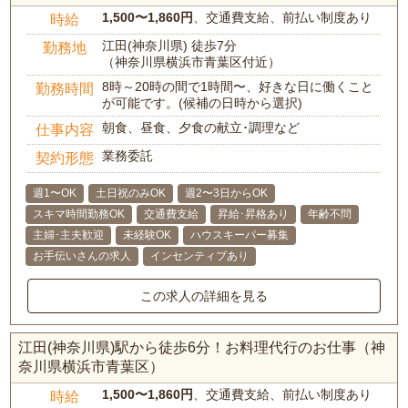
1,500〜1,860円
、交通費支給、前払い制度あり
時給
江田(神奈川県) 徒歩7分
勤務地
（神奈川県横浜市青葉区付近）
8時～20時の間で1時間〜、好きな日に働くこと
勤務時間
が可能です。(候補の日時から選択)
朝食、昼食、夕食の献立･調理など
仕事内容
業務委託
契約形態
週1〜OK
土日祝のみOK
週2〜3日からOK
スキマ時間勤務OK
交通費支給
昇給･昇格あり
年齢不問
主婦･主夫歓迎
未経験OK
ハウスキーパー募集
お手伝いさんの求人
インセンティブあり
この求人の詳細を見る
江田(神奈川県)駅から徒歩6分！お料理代行のお仕事（神
奈川県横浜市青葉区）
1,500〜1,860円
、交通費支給、前払い制度あり
時給