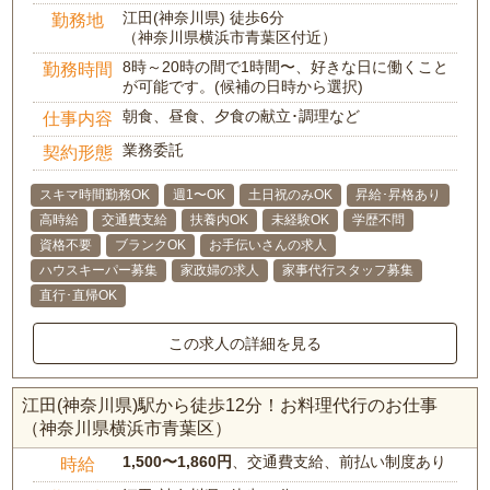
江田(神奈川県) 徒歩6分
勤務地
（神奈川県横浜市青葉区付近）
8時～20時の間で1時間〜、好きな日に働くこと
勤務時間
が可能です。(候補の日時から選択)
朝食、昼食、夕食の献立･調理など
仕事内容
業務委託
契約形態
スキマ時間勤務OK
週1〜OK
土日祝のみOK
昇給･昇格あり
高時給
交通費支給
扶養内OK
未経験OK
学歴不問
資格不要
ブランクOK
お手伝いさんの求人
ハウスキーパー募集
家政婦の求人
家事代行スタッフ募集
直行･直帰OK
この求人の詳細を見る
江田(神奈川県)駅から徒歩12分！お料理代行のお仕事
（神奈川県横浜市青葉区）
1,500〜1,860円
、交通費支給、前払い制度あり
時給