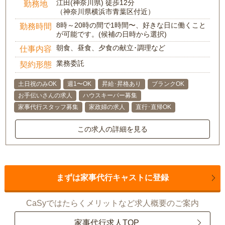
江田(神奈川県) 徒歩12分
勤務地
（神奈川県横浜市青葉区付近）
8時～20時の間で1時間〜、好きな日に働くこと
勤務時間
が可能です。(候補の日時から選択)
朝食、昼食、夕食の献立･調理など
仕事内容
業務委託
契約形態
土日祝のみOK
週1〜OK
昇給･昇格あり
ブランクOK
お手伝いさんの求人
ハウスキーパー募集
家事代行スタッフ募集
家政婦の求人
直行･直帰OK
この求人の詳細を見る
まずは家事代行キャストに登録
CaSyではたらくメリットなど求人概要のご案内
家事代行求人TOP