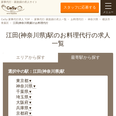
家事代行・家政婦の求人サイト
スタッフに応募する
メニュー
CaSy 家事代行求人 TOP
家事代行･家政婦の求人一覧
お料理代行
神奈川県
横浜市
青葉区
江田(神奈川県)駅のお料理代行
江田(神奈川県)駅のお料理代行の求人
一覧
エリアから探す
最寄駅から探す
選択中の駅：江田(神奈川県)駅
東京都
▼
神奈川県
▼
千葉県
▼
埼玉県
▼
大阪府
▼
兵庫県
▼
京都府
▼