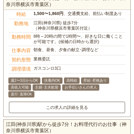
奈川県横浜市青葉区）
1,500〜1,860円
、交通費支給、前払い制度あり
時給
江田(神奈川県) 徒歩7分
勤務地
（神奈川県横浜市青葉区付近）
8時～20時の間で1時間〜、好きな日に働くこと
勤務時間
が可能です。(候補の日時から選択)
朝食、昼食、夕食の献立･調理など
仕事内容
業務委託
契約形態
ガスコンロ3口
調理環境
週2〜3日からOK
扶養内OK
高時給
昇給･昇格あり
高収入可能
主婦･主夫歓迎
お手伝いさんの求人
直行･直帰OK
この求人の詳細を見る
江田(神奈川県)駅から徒歩7分！お料理代行のお仕事（神
奈川県横浜市青葉区）