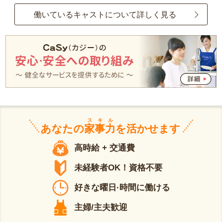
働いているキャストについて詳しく見る
スキル
あなたの
家事力
を活かせます
高時給 + 交通費
未経験者OK！資格不要
好きな曜日·時間に働ける
主婦/主夫歓迎