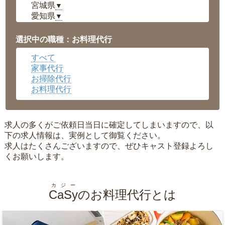
宮城県
▼
愛知県
▼
福井県
▼
岡山県
▼
選択中の職種：お料理代行
広島県
▼
すべて
沖縄県
▼
家事代行
お掃除代行
お料理代行
求人の多くがご依頼日当日に確定してしまいますので、以
下の求人情報は、実例として御覧ください。
求人はたくさんございますので、ぜひキャスト登録よろし
くお願いします。
カジー
CaSy
のお料理代行とは