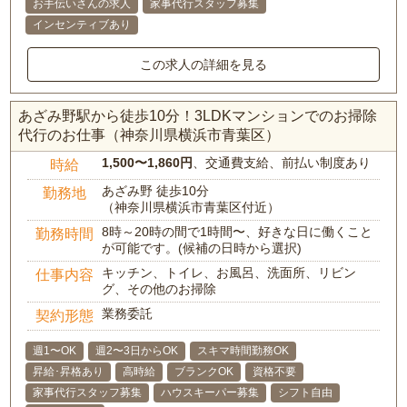
お手伝いさんの求人
家事代行スタッフ募集
インセンティブあり
この求人の詳細を見る
あざみ野駅から徒歩10分！3LDKマンションでのお掃除
代行のお仕事（神奈川県横浜市青葉区）
1,500〜1,860円
、交通費支給、前払い制度あり
時給
あざみ野 徒歩10分
勤務地
（神奈川県横浜市青葉区付近）
8時～20時の間で1時間〜、好きな日に働くこと
勤務時間
が可能です。(候補の日時から選択)
キッチン、トイレ、お風呂、洗面所、リビン
仕事内容
グ、その他のお掃除
業務委託
契約形態
週1〜OK
週2〜3日からOK
スキマ時間勤務OK
昇給･昇格あり
高時給
ブランクOK
資格不要
家事代行スタッフ募集
ハウスキーパー募集
シフト自由