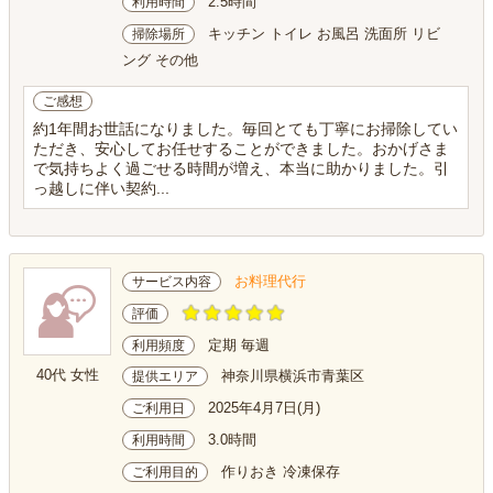
2.5時間
利用時間
キッチン トイレ お風呂 洗面所 リビ
掃除場所
ング その他
ご感想
約1年間お世話になりました。毎回とても丁寧にお掃除してい
ただき、安心してお任せすることができました。おかげさま
で気持ちよく過ごせる時間が増え、本当に助かりました。引
っ越しに伴い契約...
お料理代行
サービス内容
評価
定期 毎週
利用頻度
40代 女性
神奈川県横浜市青葉区
提供エリア
2025年4月7日(月)
ご利用日
3.0時間
利用時間
作りおき 冷凍保存
ご利用目的