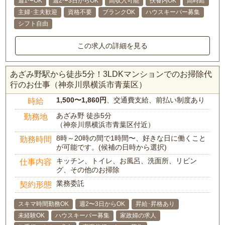
週1〜OK
週2〜3日からOK
高収入可能
扶養内OK
高時給
主婦･主夫歓迎
資格不要
ブランクOK
ハウスキーパー募集
シフト自由
この求人の詳細を見る
あざみ野駅から徒歩5分！3LDKマンションでのお掃除代
行のお仕事（神奈川県横浜市青葉区）
1,500〜1,860円
、交通費支給、前払い制度あり
時給
あざみ野 徒歩5分
勤務地
（神奈川県横浜市青葉区付近）
8時～20時の間で1時間〜、好きな日に働くこと
勤務時間
が可能です。(候補の日時から選択)
キッチン、トイレ、お風呂、洗面所、リビン
仕事内容
グ、その他のお掃除
業務委託
契約形態
スキマ時間勤務OK
週2〜3日からOK
昇給･昇格あり
未経験OK
ハウスキーパー募集
家政婦の求人