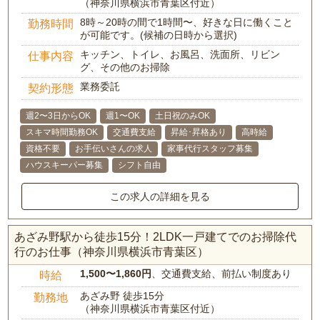
（神奈川県横浜市青葉区付近）
8時～20時の間で1時間〜、好きな日に働くこと
勤務時間
が可能です。(候補の日時から選択)
キッチン、トイレ、お風呂、洗面所、リビン
仕事内容
グ、その他のお掃除
業務委託
契約形態
週2〜3日からOK
週1〜OK
土日祝のみOK
スキマ時間勤務OK
交通費支給
昇給･昇格あり
高時給
資格不要
お手伝いさんの求人
家事代行スタッフ募集
ハウスキーパー募集
シフト自由
この求人の詳細を見る
あざみ野駅から徒歩15分！2LDK一戸建てでのお掃除代
行のお仕事（神奈川県横浜市青葉区）
1,500〜1,860円
、交通費支給、前払い制度あり
時給
あざみ野 徒歩15分
勤務地
（神奈川県横浜市青葉区付近）