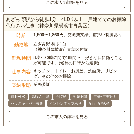
この求人の詳細を見る
あざみ野駅から徒歩1分！4LDK以上一戸建てでのお掃除
代行のお仕事（神奈川県横浜市青葉区）
1,500〜1,860円
、交通費支給、前払い制度あり
時給
あざみ野 徒歩1分
勤務地
（神奈川県横浜市青葉区付近）
8時～20時の間で1時間〜、好きな日に働くこと
勤務時間
が可能です。(候補の日時から選択)
キッチン、トイレ、お風呂、洗面所、リビン
仕事内容
グ、その他のお掃除
業務委託
契約形態
週1〜OK
高収入可能
高時給
学歴不問
主婦･主夫歓迎
ハウスキーパー募集
インセンティブあり
直行･直帰OK
この求人の詳細を見る