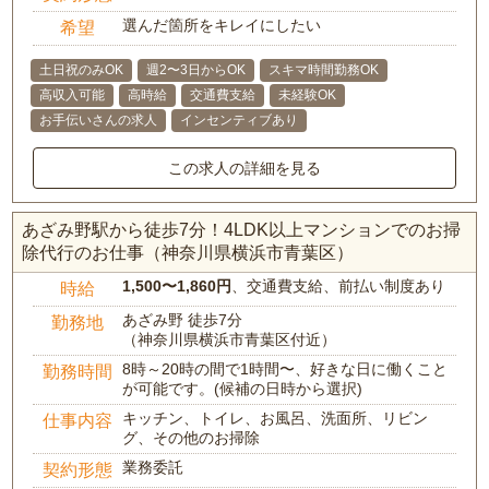
選んだ箇所をキレイにしたい
希望
土日祝のみOK
週2〜3日からOK
スキマ時間勤務OK
高収入可能
高時給
交通費支給
未経験OK
お手伝いさんの求人
インセンティブあり
この求人の詳細を見る
あざみ野駅から徒歩7分！4LDK以上マンションでのお掃
除代行のお仕事（神奈川県横浜市青葉区）
1,500〜1,860円
、交通費支給、前払い制度あり
時給
あざみ野 徒歩7分
勤務地
（神奈川県横浜市青葉区付近）
8時～20時の間で1時間〜、好きな日に働くこと
勤務時間
が可能です。(候補の日時から選択)
キッチン、トイレ、お風呂、洗面所、リビン
仕事内容
グ、その他のお掃除
業務委託
契約形態