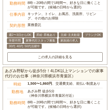
8時～20時の間で1時間〜、好きな日に働くこと
勤務時間
が可能です。(候補の日時から選択)
キッチン、トイレ、お風呂、洗面所、リビン
仕事内容
グ、その他のお掃除
業務委託
契約形態
週2〜3日からOK
昇給･昇格あり
主婦･主夫歓迎
ブランクOK
学歴不問
家事代行スタッフ募集
家政婦の求人
30代･40代･50代活躍中
この求人の詳細を見る
あざみ野駅から徒歩5分！4LDK以上マンションでの家事
代行のお仕事（神奈川県横浜市青葉区）
1,500〜1,860円
、交通費支給、前払い制度あり
時給
あざみ野 徒歩5分
勤務地
（神奈川県横浜市青葉区付近）
8時～20時の間で1時間〜、好きな日に働くこと
勤務時間
が可能です。(候補の日時から選択)