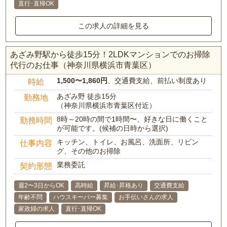
直行･直帰OK
この求人の詳細を見る
あざみ野駅から徒歩15分！2LDKマンションでのお掃除
代行のお仕事（神奈川県横浜市青葉区）
1,500〜1,860円
、交通費支給、前払い制度あり
時給
あざみ野 徒歩15分
勤務地
（神奈川県横浜市青葉区付近）
8時～20時の間で1時間〜、好きな日に働くこと
勤務時間
が可能です。(候補の日時から選択)
キッチン、トイレ、お風呂、洗面所、リビン
仕事内容
グ、その他のお掃除
業務委託
契約形態
週2〜3日からOK
高時給
昇給･昇格あり
交通費支給
年齢不問
ハウスキーパー募集
お手伝いさんの求人
家政婦の求人
直行･直帰OK