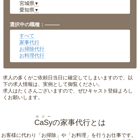
宮城県
▼
愛知県
▼
福井県
▼
岡山県
▼
選択中の職種：———
広島県
▼
すべて
沖縄県
▼
家事代行
お掃除代行
お料理代行
求人の多くがご依頼日当日に確定してしまいますので、以
下の求人情報は、実例として御覧ください。
求人はたくさんございますので、ぜひキャスト登録よろし
くお願いします。
カジー
CaSy
の家事代行とは
お客様に代わり「
お掃除
」や「
お料理
」を行うお仕事です。