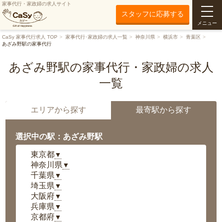
家事代行・家政婦の求人サイト
スタッフに応募する
メニュー
CaSy 家事代行求人 TOP
家事代行･家政婦の求人一覧
神奈川県
横浜市
青葉区
あざみ野駅の家事代行
あざみ野駅の家事代行・家政婦の求人
一覧
エリアから探す
最寄駅から探す
選択中の駅：あざみ野駅
東京都
▼
神奈川県
▼
千葉県
▼
埼玉県
▼
大阪府
▼
兵庫県
▼
京都府
▼