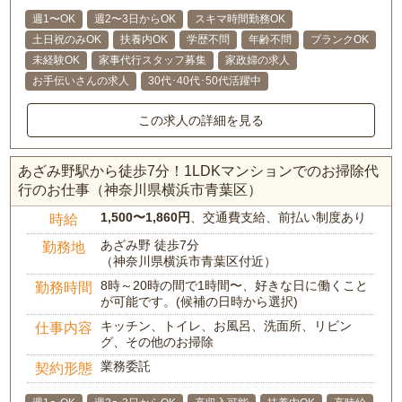
週1〜OK
週2〜3日からOK
スキマ時間勤務OK
土日祝のみOK
扶養内OK
学歴不問
年齢不問
ブランクOK
未経験OK
家事代行スタッフ募集
家政婦の求人
お手伝いさんの求人
30代･40代･50代活躍中
この求人の詳細を見る
あざみ野駅から徒歩7分！1LDKマンションでのお掃除代
行のお仕事（神奈川県横浜市青葉区）
1,500〜1,860円
、交通費支給、前払い制度あり
時給
あざみ野 徒歩7分
勤務地
（神奈川県横浜市青葉区付近）
8時～20時の間で1時間〜、好きな日に働くこと
勤務時間
が可能です。(候補の日時から選択)
キッチン、トイレ、お風呂、洗面所、リビン
仕事内容
グ、その他のお掃除
業務委託
契約形態