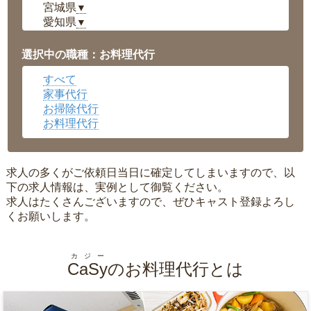
宮城県
▼
愛知県
▼
福井県
▼
岡山県
▼
選択中の職種：お料理代行
広島県
▼
すべて
沖縄県
▼
家事代行
お掃除代行
お料理代行
求人の多くがご依頼日当日に確定してしまいますので、以
下の求人情報は、実例として御覧ください。
求人はたくさんございますので、ぜひキャスト登録よろし
くお願いします。
カジー
CaSy
のお料理代行とは