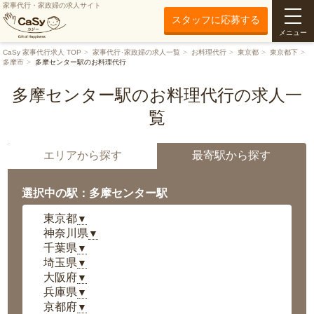
家事代行・家政婦の求人サイト
スタッフに応募する
メニュー
CaSy 家事代行求人 TOP
家事代行･家政婦の求人一覧
お料理代行
東京都
東京都下
多摩市
多摩センター駅のお料理代行
多摩センター駅のお料理代行の求人一
覧
エリアから探す
最寄駅から探す
選択中の駅：多摩センター駅
東京都
▼
神奈川県
▼
千葉県
▼
埼玉県
▼
大阪府
▼
兵庫県
▼
京都府
▼