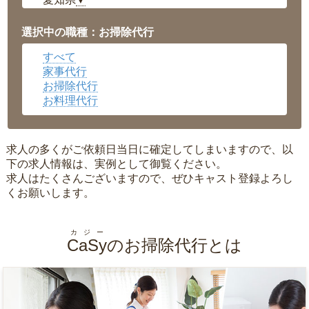
▼
福井県
▼
岡山県
▼
選択中の職種：お掃除代行
広島県
▼
すべて
沖縄県
▼
家事代行
お掃除代行
お料理代行
求人の多くがご依頼日当日に確定してしまいますので、以
下の求人情報は、実例として御覧ください。
求人はたくさんございますので、ぜひキャスト登録よろし
くお願いします。
カジー
CaSy
のお掃除代行とは