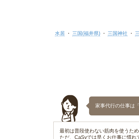
水居
三国(福井県)
三国神社
家事代行の仕事は
最初は普段使わない筋肉を使うため
ただ、CaSyでは早くお仕事に慣