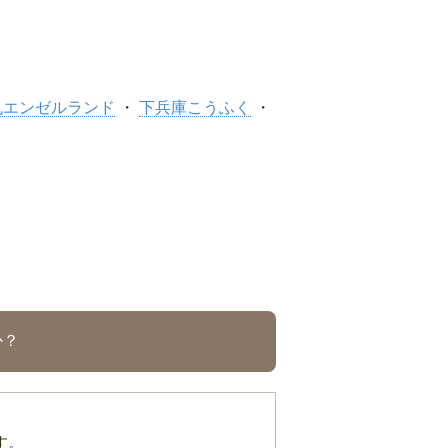
丸エンゼルランド
下兵庫こうふく
か？
す。