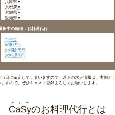
兵庫県
▼
京都府
▼
宮城県
▼
愛知県
▼
福井県
▼
選択中の職種：お料理代行
岡山県
▼
広島県
▼
すべて
沖縄県
▼
家事代行
お掃除代行
お料理代行
日当日に確定してしまいますので、以下の求人情報は、実例と
いますので、ぜひキャスト登録よろしくお願いします。
カジー
CaSy
のお料理代行とは