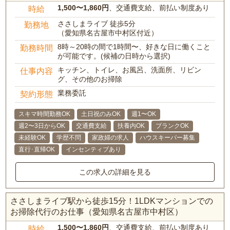
1,500〜1,860円
、交通費支給、前払い制度あり
時給
ささしまライブ 徒歩5分
勤務地
（愛知県名古屋市中村区付近）
8時～20時の間で1時間〜、好きな日に働くこと
勤務時間
が可能です。(候補の日時から選択)
キッチン、トイレ、お風呂、洗面所、リビン
仕事内容
グ、その他のお掃除
業務委託
契約形態
スキマ時間勤務OK
土日祝のみOK
週1〜OK
週2〜3日からOK
交通費支給
扶養内OK
ブランクOK
未経験OK
学歴不問
家政婦の求人
ハウスキーパー募集
直行･直帰OK
インセンティブあり
この求人の詳細を見る
ささしまライブ駅から徒歩15分！1LDKマンションでの
お掃除代行のお仕事（愛知県名古屋市中村区）
1,500〜1,860円
、交通費支給、前払い制度あり
時給