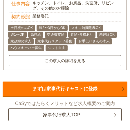
キッチン、トイレ、お風呂、洗面所、リビン
仕事内容
グ、その他のお掃除
業務委託
契約形態
土日祝のみOK
週2〜3日からOK
スキマ時間勤務OK
週1〜OK
高時給
交通費支給
昇給･昇格あり
未経験OK
家政婦の求人
家事代行スタッフ募集
お手伝いさんの求人
ハウスキーパー募集
シフト自由
この求人の詳細を見る
まずは家事代行キャストに登録
CaSyではたらくメリットなど求人概要のご案内
家事代行求人TOP