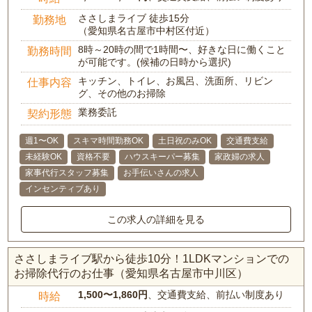
ささしまライブ 徒歩15分
勤務地
（愛知県名古屋市中村区付近）
8時～20時の間で1時間〜、好きな日に働くこと
勤務時間
が可能です。(候補の日時から選択)
キッチン、トイレ、お風呂、洗面所、リビン
仕事内容
グ、その他のお掃除
業務委託
契約形態
週1〜OK
スキマ時間勤務OK
土日祝のみOK
交通費支給
未経験OK
資格不要
ハウスキーパー募集
家政婦の求人
家事代行スタッフ募集
お手伝いさんの求人
インセンティブあり
この求人の詳細を見る
ささしまライブ駅から徒歩10分！1LDKマンションでの
お掃除代行のお仕事（愛知県名古屋市中川区）
1,500〜1,860円
、交通費支給、前払い制度あり
時給