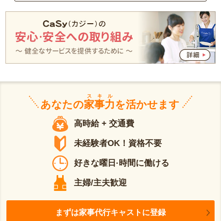
スキル
あなたの
家事力
を活かせます
高時給 + 交通費
未経験者OK！資格不要
好きな曜日·時間に働ける
主婦/主夫歓迎
まずは家事代行キャストに登録