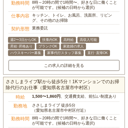
8時～20時の間で1時間〜、好きな日に働くこと
勤務時間
が可能です。(候補の日時から選択)
キッチン、トイレ、お風呂、洗面所、リビン
仕事内容
グ、その他のお掃除
業務委託
契約形態
週2〜3日からOK
扶養内OK
高時給
高収入可能
昇給･昇格あり
ブランクOK
家政婦の求人
ハウスキーパー募集
家事代行スタッフ募集
直行･直帰OK
この求人の詳細を見る
ささしまライブ駅から徒歩5分！1Kマンションでのお掃
除代行のお仕事（愛知県名古屋市中村区）
1,500〜1,860円
、交通費支給、前払い制度あり
時給
ささしまライブ 徒歩5分
勤務地
（愛知県名古屋市中村区付近）
8時～20時の間で1時間〜、好きな日に働くこと
勤務時間
が可能です。(候補の日時から選択)