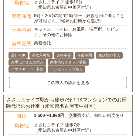
ささしまライブ 徒歩10分
勤務地
（愛知県名古屋市中川区付近）
8時～20時の間で1時間〜、好きな日に働くこと
勤務時間
が可能です。(候補の日時から選択)
キッチン、トイレ、お風呂、洗面所、リビン
仕事内容
グ、その他のお掃除
業務委託
契約形態
週1〜OK
高収入可能
資格不要
年齢不問
家政婦の求人
お手伝いさんの求人
家事代行スタッフ募集
ハウスキーパー募集
インセンティブあり
この求人の詳細を見る
ささしまライブ駅から徒歩7分！1Kマンションでのお掃
除代行のお仕事（愛知県名古屋市中村区）
1,500〜1,860円
、交通費支給、前払い制度あり
時給
ささしまライブ 徒歩7分
勤務地
（愛知県名古屋市中村区付近）