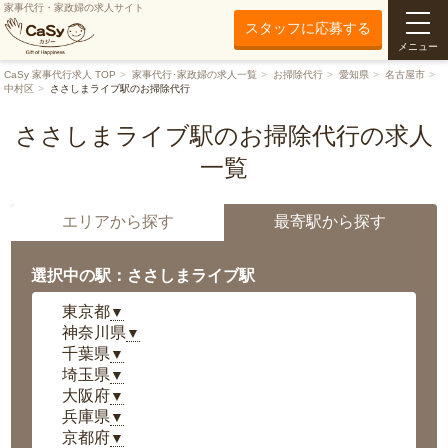
家事代行・家政婦の求人サイト
スタッフに応募する
メニュー
CaSy 家事代行求人 TOP
家事代行･家政婦の求人一覧
お掃除代行
愛知県
名古屋市
中村区
ささしまライブ駅のお掃除代行
ささしまライブ駅のお掃除代行の求人
一覧
エリアから探す
最寄駅から探す
選択中の駅：ささしまライブ駅
東京都
▼
神奈川県
▼
千葉県
▼
埼玉県
▼
大阪府
▼
兵庫県
▼
京都府
▼