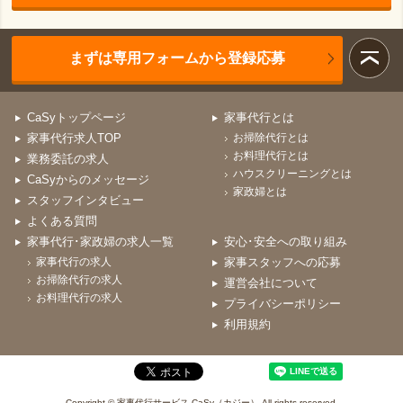
まずは専用フォームから登録応募
CaSyトップページ
家事代行とは
家事代行求人TOP
お掃除代行とは
お料理代行とは
業務委託の求人
ハウスクリーニングとは
CaSyからのメッセージ
家政婦とは
スタッフインタビュー
よくある質問
家事代行･家政婦の求人一覧
安心･安全への取り組み
家事代行の求人
家事スタッフへの応募
お掃除代行の求人
運営会社について
お料理代行の求人
プライバシーポリシー
利用規約
Copyright © 家事代行サービス CaSy（カジー） All rights reserved.