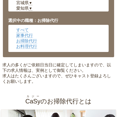
宮城県
▼
愛知県
▼
福井県
▼
岡山県
▼
選択中の職種：お掃除代行
広島県
▼
すべて
沖縄県
▼
家事代行
お掃除代行
お料理代行
求人の多くがご依頼日当日に確定してしまいますので、以
下の求人情報は、実例として御覧ください。
求人はたくさんございますので、ぜひキャスト登録よろし
くお願いします。
カジー
CaSy
のお掃除代行とは