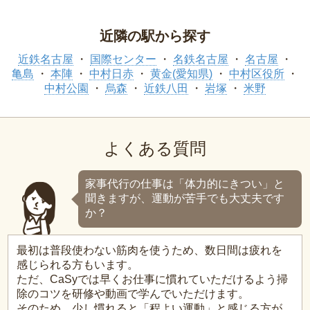
近隣の駅から探す
近鉄名古屋
国際センター
名鉄名古屋
名古屋
亀島
本陣
中村日赤
黄金(愛知県)
中村区役所
中村公園
烏森
近鉄八田
岩塚
米野
よくある質問
家事代行の仕事は「体力的にきつい」と
聞きますが、運動が苦手でも大丈夫です
か？
最初は普段使わない筋肉を使うため、数日間は疲れを
感じられる方もいます。
ただ、CaSyでは早くお仕事に慣れていただけるよう掃
除のコツを研修や動画で学んでいただけます。
そのため、少し慣れると「程よい運動」と感じる方が