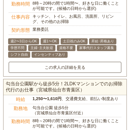
8時～20時の間で1時間〜、好きな日に働くこと
勤務時間
が可能です。(候補の日時から選択)
キッチン、トイレ、お風呂、洗面所、リビン
仕事内容
グ、その他のお掃除
業務委託
契約形態
週2〜3日からOK
週1〜OK
土日祝のみOK
昇給･昇格あり
学歴不問
主婦･主夫歓迎
資格不要
家事代行スタッフ募集
シフト自由
インセンティブあり
この求人の詳細を見る
勾当台公園駅から徒歩5分！2LDKマンションでのお掃除
代行のお仕事（宮城県仙台市青葉区）
1,250〜1,610円
、交通費支給、前払い制度あり
時給
勾当台公園 徒歩5分
勤務地
（宮城県仙台市青葉区付近）
8時～20時の間で1時間〜、好きな日に働くこと
勤務時間
が可能です。(候補の日時から選択)