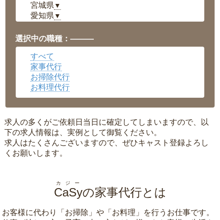
宮城県
▼
愛知県
▼
福井県
▼
岡山県
▼
選択中の職種：———
広島県
▼
すべて
沖縄県
▼
家事代行
お掃除代行
お料理代行
求人の多くがご依頼日当日に確定してしまいますので、以
下の求人情報は、実例として御覧ください。
求人はたくさんございますので、ぜひキャスト登録よろし
くお願いします。
カジー
CaSy
の家事代行とは
お客様に代わり「
お掃除
」や「
お料理
」を行うお仕事です。