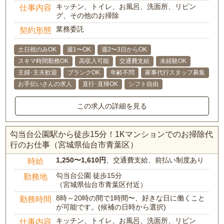
キッチン、トイレ、お風呂、洗面所、リビン
仕事内容
グ、その他のお掃除
業務委託
契約形態
土日祝のみOK
週1〜OK
週2〜3日からOK
スキマ時間勤務OK
高収入可能
交通費支給
未経験OK
主婦･主夫歓迎
ブランクOK
年齢不問
家事代行スタッフ募集
お手伝いさんの求人
直行･直帰OK
シフト自由
この求人の詳細を見る
勾当台公園駅から徒歩15分！1Kマンションでのお掃除代
行のお仕事（宮城県仙台市青葉区）
1,250〜1,610円
、交通費支給、前払い制度あり
時給
勾当台公園 徒歩15分
勤務地
（宮城県仙台市青葉区付近）
8時～20時の間で1時間〜、好きな日に働くこと
勤務時間
が可能です。(候補の日時から選択)
キッチン、トイレ、お風呂、洗面所、リビン
仕事内容