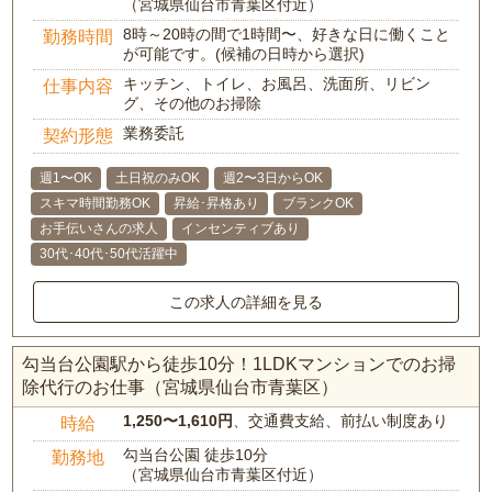
（宮城県仙台市青葉区付近）
8時～20時の間で1時間〜、好きな日に働くこと
勤務時間
が可能です。(候補の日時から選択)
キッチン、トイレ、お風呂、洗面所、リビン
仕事内容
グ、その他のお掃除
業務委託
契約形態
週1〜OK
土日祝のみOK
週2〜3日からOK
スキマ時間勤務OK
昇給･昇格あり
ブランクOK
お手伝いさんの求人
インセンティブあり
30代･40代･50代活躍中
この求人の詳細を見る
勾当台公園駅から徒歩10分！1LDKマンションでのお掃
除代行のお仕事（宮城県仙台市青葉区）
1,250〜1,610円
、交通費支給、前払い制度あり
時給
勾当台公園 徒歩10分
勤務地
（宮城県仙台市青葉区付近）