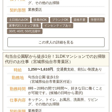
グ、その他のお掃除
業務委託
契約形態
土日祝のみOK
扶養内OK
ブランクOK
資格不要
学歴不問
家事代行スタッフ募集
インセンティブあり
30代･40代･50代活躍中
この求人の詳細を見る
勾当台公園駅から徒歩1分！1LDKマンションでのお掃除
代行のお仕事（宮城県仙台市青葉区）
1,250〜1,610円
、交通費支給、前払い制度あり
時給
勾当台公園 徒歩1分
勤務地
（宮城県仙台市青葉区付近）
8時～20時の間で1時間〜、好きな日に働くこと
勤務時間
が可能です。(候補の日時から選択)
キッチン、トイレ、お風呂、洗面所、リビン
仕事内容
グ、その他のお掃除
業務委託
契約形態