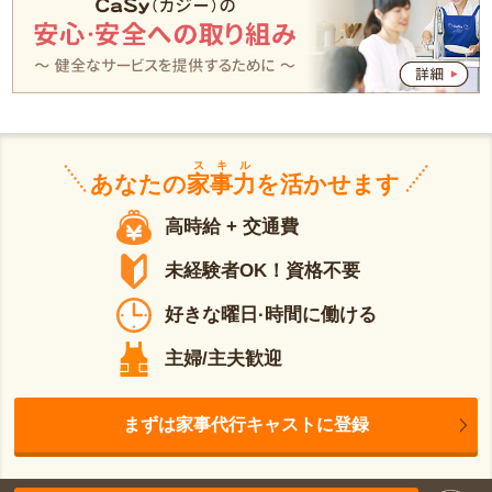
スキル
あなたの
家事力
を活かせます
高時給 + 交通費
未経験者OK！資格不要
好きな曜日·時間に働ける
主婦/主夫歓迎
まずは家事代行キャストに登録