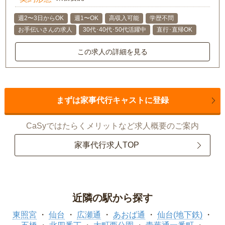
週2〜3日からOK
週1〜OK
高収入可能
学歴不問
お手伝いさんの求人
30代･40代･50代活躍中
直行･直帰OK
この求人の詳細を見る
まずは家事代行キャストに登録
CaSyではたらくメリットなど求人概要のご案内
家事代行求人TOP
近隣の駅から探す
東照宮
仙台
広瀬通
あおば通
仙台(地下鉄)