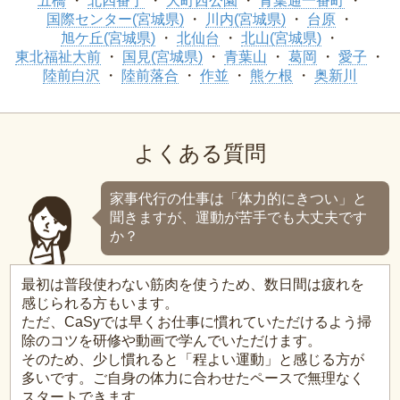
五橋
北四番丁
大町西公園
青葉通一番町
国際センター(宮城県)
川内(宮城県)
台原
旭ケ丘(宮城県)
北仙台
北山(宮城県)
東北福祉大前
国見(宮城県)
青葉山
葛岡
愛子
陸前白沢
陸前落合
作並
熊ケ根
奥新川
よくある質問
家事代行の仕事は「体力的にきつい」と
聞きますが、運動が苦手でも大丈夫です
か？
最初は普段使わない筋肉を使うため、数日間は疲れを
感じられる方もいます。
ただ、CaSyでは早くお仕事に慣れていただけるよう掃
除のコツを研修や動画で学んでいただけます。
そのため、少し慣れると「程よい運動」と感じる方が
多いです。ご自身の体力に合わせたペースで無理なく
スタートできます。