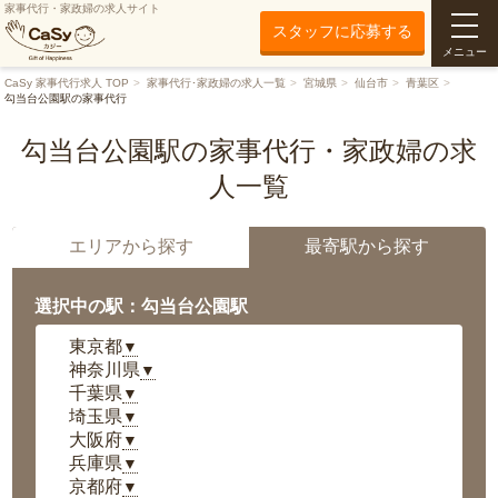
家事代行・家政婦の求人サイト
スタッフに応募する
メニュー
CaSy 家事代行求人 TOP
家事代行･家政婦の求人一覧
宮城県
仙台市
青葉区
勾当台公園駅の家事代行
勾当台公園駅の家事代行・家政婦の求
人一覧
エリアから探す
最寄駅から探す
選択中の駅：勾当台公園駅
東京都
▼
神奈川県
▼
千葉県
▼
埼玉県
▼
大阪府
▼
兵庫県
▼
京都府
▼