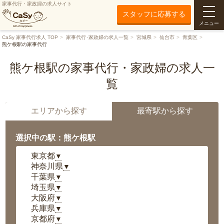
家事代行・家政婦の求人サイト
スタッフに応募する
メニュー
CaSy 家事代行求人 TOP
家事代行･家政婦の求人一覧
宮城県
仙台市
青葉区
熊ケ根駅の家事代行
熊ケ根駅の家事代行・家政婦の求人一
覧
エリアから探す
最寄駅から探す
選択中の駅：熊ケ根駅
東京都
▼
神奈川県
▼
千葉県
▼
埼玉県
▼
大阪府
▼
兵庫県
▼
京都府
▼