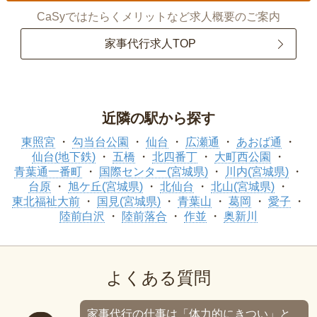
CaSyではたらくメリットなど求人概要のご案内
家事代行求人TOP
近隣の駅から探す
東照宮
勾当台公園
仙台
広瀬通
あおば通
仙台(地下鉄)
五橋
北四番丁
大町西公園
青葉通一番町
国際センター(宮城県)
川内(宮城県)
台原
旭ケ丘(宮城県)
北仙台
北山(宮城県)
東北福祉大前
国見(宮城県)
青葉山
葛岡
愛子
陸前白沢
陸前落合
作並
奥新川
よくある質問
家事代行の仕事は「体力的にきつい」と