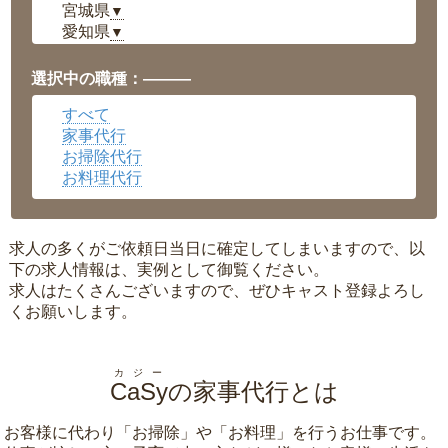
宮城県
▼
愛知県
▼
福井県
▼
岡山県
▼
選択中の職種：———
広島県
▼
すべて
沖縄県
▼
家事代行
お掃除代行
お料理代行
求人の多くがご依頼日当日に確定してしまいますので、以
下の求人情報は、実例として御覧ください。
求人はたくさんございますので、ぜひキャスト登録よろし
くお願いします。
カジー
CaSy
の家事代行とは
お客様に代わり「
お掃除
」や「
お料理
」を行うお仕事です。