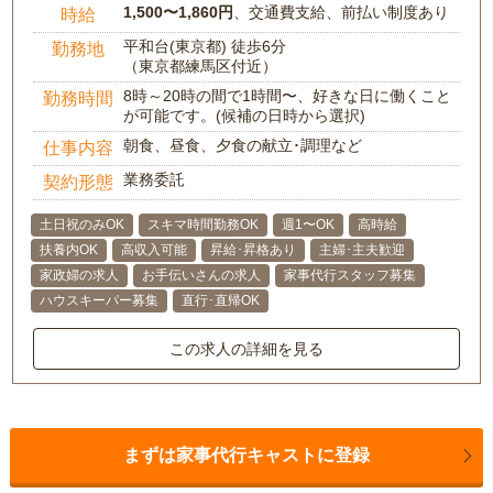
1,500〜1,860円
、交通費支給、前払い制度あり
時給
平和台(東京都) 徒歩6分
勤務地
（東京都練馬区付近）
8時～20時の間で1時間〜、好きな日に働くこと
勤務時間
が可能です。(候補の日時から選択)
朝食、昼食、夕食の献立･調理など
仕事内容
業務委託
契約形態
土日祝のみOK
スキマ時間勤務OK
週1〜OK
高時給
扶養内OK
高収入可能
昇給･昇格あり
主婦･主夫歓迎
家政婦の求人
お手伝いさんの求人
家事代行スタッフ募集
ハウスキーパー募集
直行･直帰OK
この求人の詳細を見る
まずは家事代行キャストに登録