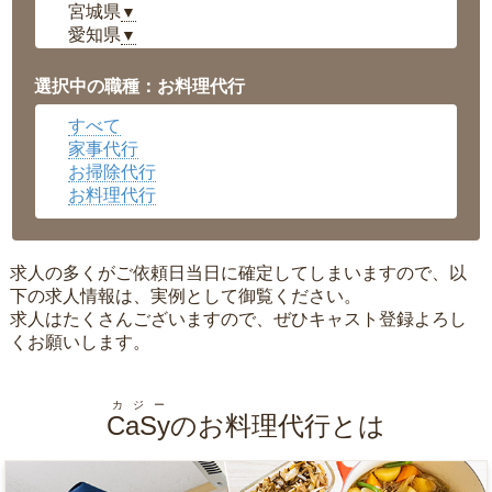
宮城県
▼
愛知県
▼
福井県
▼
岡山県
▼
選択中の職種：お料理代行
広島県
▼
すべて
沖縄県
▼
家事代行
お掃除代行
お料理代行
求人の多くがご依頼日当日に確定してしまいますので、以
下の求人情報は、実例として御覧ください。
求人はたくさんございますので、ぜひキャスト登録よろし
くお願いします。
カジー
CaSy
のお料理代行とは