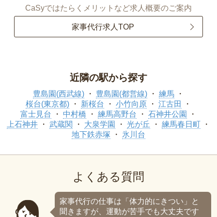
CaSyではたらくメリットなど求人概要のご案内
家事代行求人TOP
近隣の駅から探す
豊島園(西武線)
豊島園(都営線)
練馬
桜台(東京都)
新桜台
小竹向原
江古田
富士見台
中村橋
練馬高野台
石神井公園
上石神井
武蔵関
大泉学園
光が丘
練馬春日町
地下鉄赤塚
氷川台
よくある質問
家事代行の仕事は「体力的にきつい」と
聞きますが、運動が苦手でも大丈夫です