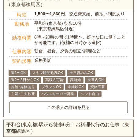
（東京都練馬区）
1,500〜1,860円
、交通費支給、前払い制度あり
時給
平和台(東京都) 徒歩10分
勤務地
（東京都練馬区付近）
8時～20時の間で1時間〜、好きな日に働くこと
勤務時間
が可能です。(候補の日時から選択)
朝食、昼食、夕食の献立･調理など
仕事内容
業務委託
契約形態
週1〜OK
スキマ時間勤務OK
土日祝のみOK
週2〜3日からOK
高収入可能
高時給
扶養内OK
昇給･昇格あり
ブランクOK
未経験OK
資格不要
主婦･主夫歓迎
ハウスキーパー募集
シフト自由
この求人の詳細を見る
平和台(東京都)駅から徒歩6分！お料理代行のお仕事（東
京都練馬区）