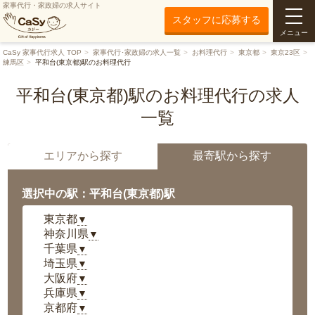
家事代行・家政婦の求人サイト
スタッフに応募する
メニュー
CaSy 家事代行求人 TOP
家事代行･家政婦の求人一覧
お料理代行
東京都
東京23区
練馬区
平和台(東京都)駅のお料理代行
平和台(東京都)駅のお料理代行の求人
一覧
エリアから探す
最寄駅から探す
選択中の駅：平和台(東京都)駅
東京都
▼
神奈川県
▼
千葉県
▼
埼玉県
▼
大阪府
▼
兵庫県
▼
京都府
▼