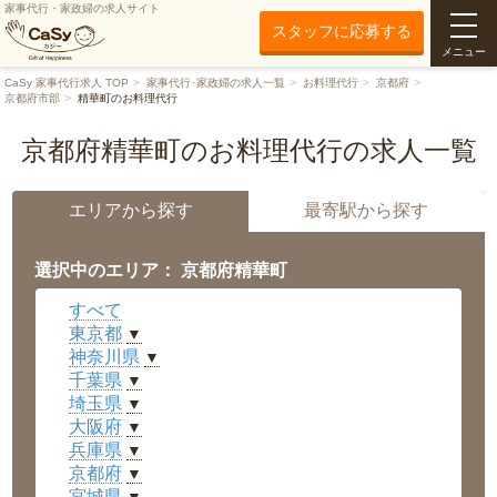
家事代行・家政婦の求人サイト
スタッフに応募する
メニュー
CaSy 家事代行求人 TOP
家事代行･家政婦の求人一覧
お料理代行
京都府
京都府市部
精華町のお料理代行
京都府精華町のお料理代行の求人一覧
エリアから探す
最寄駅から探す
選択中のエリア： 京都府精華町
すべて
東京都
▼
神奈川県
▼
千葉県
▼
埼玉県
▼
大阪府
▼
兵庫県
▼
京都府
▼
宮城県