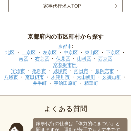
家事代行求人TOP
京都府内の市区町村から探す
京都市
:
北区
上京区
左京区
中京区
東山区
下京区
南区
右京区
伏見区
山科区
西京区
京都府市部
:
宇治市
亀岡市
城陽市
向日市
長岡京市
八幡市
京田辺市
木津川市
大山崎町
久御山町
井手町
宇治田原町
精華町
よくある質問
家事代行の仕事は「体力的にきつい」と
聞きますが、運動が苦手でも大丈夫です