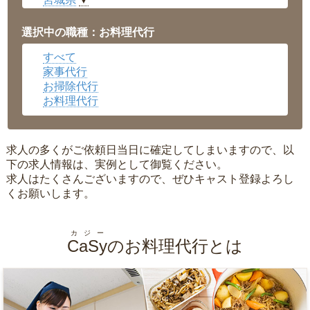
▼
愛知県
▼
福井県
▼
選択中の職種：お料理代行
岡山県
▼
すべて
広島県
▼
家事代行
沖縄県
▼
お掃除代行
お料理代行
求人の多くがご依頼日当日に確定してしまいますので、以
下の求人情報は、実例として御覧ください。
求人はたくさんございますので、ぜひキャスト登録よろし
くお願いします。
カジー
CaSy
のお料理代行とは