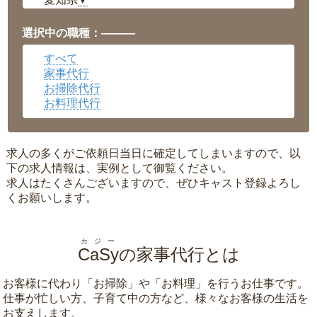
▼
福井県
▼
岡山県
▼
選択中の職種：———
広島県
▼
すべて
沖縄県
▼
家事代行
お掃除代行
お料理代行
求人の多くがご依頼日当日に確定してしまいますので、以
下の求人情報は、実例として御覧ください。
求人はたくさんございますので、ぜひキャスト登録よろし
くお願いします。
カジー
CaSy
の家事代行とは
お客様に代わり「
お掃除
」や「
お料理
」を行うお仕事です。
仕事が忙しい方、子育て中の方など、様々なお客様の生活を
お支えします。