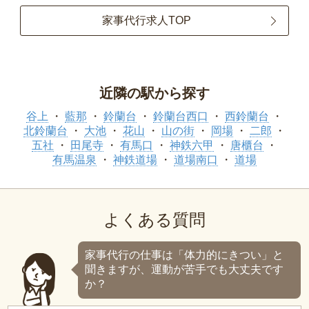
家事代行求人TOP
近隣の駅から探す
谷上
藍那
鈴蘭台
鈴蘭台西口
西鈴蘭台
北鈴蘭台
大池
花山
山の街
岡場
二郎
五社
田尾寺
有馬口
神鉄六甲
唐櫃台
有馬温泉
神鉄道場
道場南口
道場
よくある質問
家事代行の仕事は「体力的にきつい」と
聞きますが、運動が苦手でも大丈夫です
か？