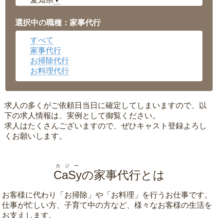
▼
福井県
▼
岡山県
▼
選択中の職種：家事代行
広島県
▼
すべて
沖縄県
▼
家事代行
お掃除代行
お料理代行
求人の多くがご依頼日当日に確定してしまいますので、以
下の求人情報は、実例として御覧ください。
求人はたくさんございますので、ぜひキャスト登録よろし
くお願いします。
カジー
CaSy
の家事代行とは
お客様に代わり「
お掃除
」や「
お料理
」を行うお仕事です。
仕事が忙しい方、子育て中の方など、様々なお客様の生活を
お支えします。