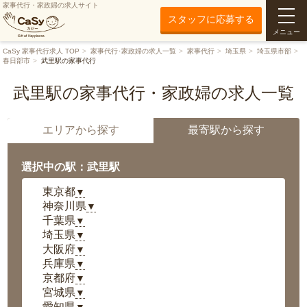
家事代行・家政婦の求人サイト
スタッフに応募する
メニュー
CaSy 家事代行求人 TOP
家事代行･家政婦の求人一覧
家事代行
埼玉県
埼玉県市部
春日部市
武里駅の家事代行
武里駅の家事代行・家政婦の求人一覧
エリアから探す
最寄駅から探す
選択中の駅：武里駅
東京都
▼
神奈川県
▼
千葉県
▼
埼玉県
▼
大阪府
▼
兵庫県
▼
京都府
▼
宮城県
▼
愛知県