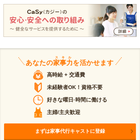
スキル
あなたの
家事力
を活かせます
高時給 + 交通費
未経験者OK！資格不要
好きな曜日·時間に働ける
主婦/主夫歓迎
まずは家事代行キャストに登録