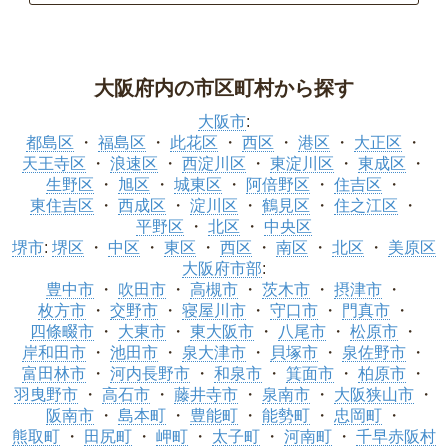
大阪府内の市区町村から探す
大阪市
:
都島区
福島区
此花区
西区
港区
大正区
天王寺区
浪速区
西淀川区
東淀川区
東成区
生野区
旭区
城東区
阿倍野区
住吉区
東住吉区
西成区
淀川区
鶴見区
住之江区
平野区
北区
中央区
堺市
:
堺区
中区
東区
西区
南区
北区
美原区
大阪府市部
:
豊中市
吹田市
高槻市
茨木市
摂津市
枚方市
交野市
寝屋川市
守口市
門真市
四條畷市
大東市
東大阪市
八尾市
松原市
岸和田市
池田市
泉大津市
貝塚市
泉佐野市
富田林市
河内長野市
和泉市
箕面市
柏原市
羽曳野市
高石市
藤井寺市
泉南市
大阪狭山市
阪南市
島本町
豊能町
能勢町
忠岡町
熊取町
田尻町
岬町
太子町
河南町
千早赤阪村