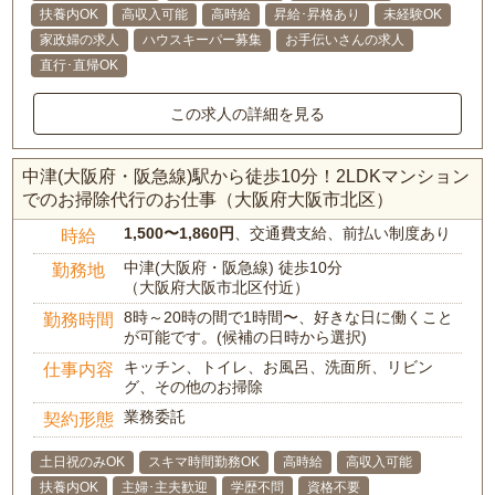
扶養内OK
高収入可能
高時給
昇給･昇格あり
未経験OK
家政婦の求人
ハウスキーパー募集
お手伝いさんの求人
直行･直帰OK
この求人の詳細を見る
中津(大阪府・阪急線)駅から徒歩10分！2LDKマンション
でのお掃除代行のお仕事（大阪府大阪市北区）
1,500〜1,860円
、交通費支給、前払い制度あり
時給
中津(大阪府・阪急線) 徒歩10分
勤務地
（大阪府大阪市北区付近）
8時～20時の間で1時間〜、好きな日に働くこと
勤務時間
が可能です。(候補の日時から選択)
キッチン、トイレ、お風呂、洗面所、リビン
仕事内容
グ、その他のお掃除
業務委託
契約形態
土日祝のみOK
スキマ時間勤務OK
高時給
高収入可能
扶養内OK
主婦･主夫歓迎
学歴不問
資格不要