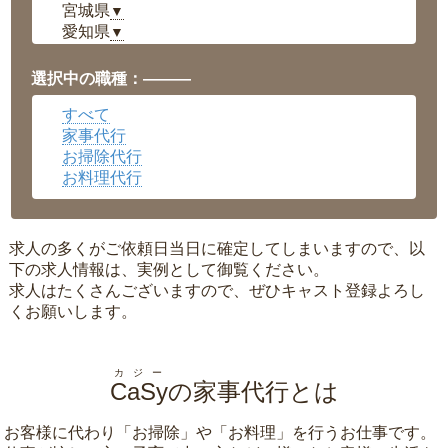
宮城県
▼
愛知県
▼
福井県
▼
岡山県
▼
選択中の職種：———
広島県
▼
すべて
沖縄県
▼
家事代行
お掃除代行
お料理代行
求人の多くがご依頼日当日に確定してしまいますので、以
下の求人情報は、実例として御覧ください。
求人はたくさんございますので、ぜひキャスト登録よろし
くお願いします。
カジー
CaSy
の家事代行とは
お客様に代わり「
お掃除
」や「
お料理
」を行うお仕事です。