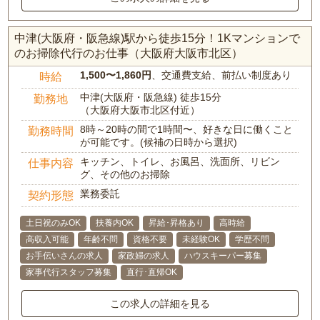
中津(大阪府・阪急線)駅から徒歩15分！1Kマンションで
のお掃除代行のお仕事（大阪府大阪市北区）
1,500〜1,860円
、交通費支給、前払い制度あり
時給
中津(大阪府・阪急線) 徒歩15分
勤務地
（大阪府大阪市北区付近）
8時～20時の間で1時間〜、好きな日に働くこと
勤務時間
が可能です。(候補の日時から選択)
キッチン、トイレ、お風呂、洗面所、リビン
仕事内容
グ、その他のお掃除
業務委託
契約形態
土日祝のみOK
扶養内OK
昇給･昇格あり
高時給
高収入可能
年齢不問
資格不要
未経験OK
学歴不問
お手伝いさんの求人
家政婦の求人
ハウスキーパー募集
家事代行スタッフ募集
直行･直帰OK
この求人の詳細を見る