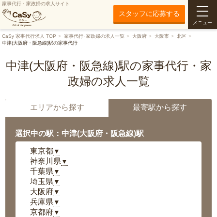
家事代行・家政婦の求人サイト
スタッフに応募する
メニュー
CaSy 家事代行求人 TOP
家事代行･家政婦の求人一覧
大阪府
大阪市
北区
中津(大阪府・阪急線)駅の家事代行
中津(大阪府・阪急線)駅の家事代行・家
政婦の求人一覧
エリアから探す
最寄駅から探す
選択中の駅：中津(大阪府・阪急線)駅
東京都
▼
神奈川県
▼
千葉県
▼
埼玉県
▼
大阪府
▼
兵庫県
▼
京都府
▼