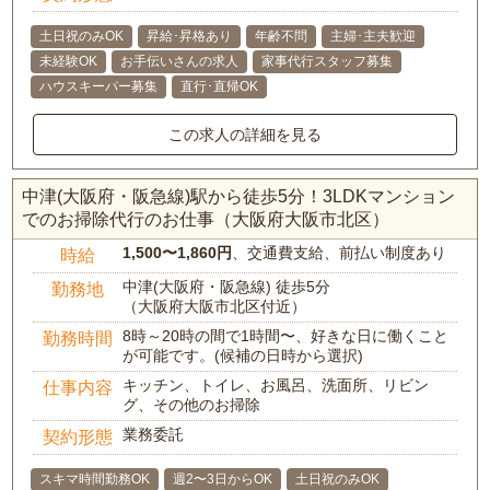
土日祝のみOK
昇給･昇格あり
年齢不問
主婦･主夫歓迎
未経験OK
お手伝いさんの求人
家事代行スタッフ募集
ハウスキーパー募集
直行･直帰OK
この求人の詳細を見る
中津(大阪府・阪急線)駅から徒歩5分！3LDKマンション
でのお掃除代行のお仕事（大阪府大阪市北区）
1,500〜1,860円
、交通費支給、前払い制度あり
時給
中津(大阪府・阪急線) 徒歩5分
勤務地
（大阪府大阪市北区付近）
8時～20時の間で1時間〜、好きな日に働くこと
勤務時間
が可能です。(候補の日時から選択)
キッチン、トイレ、お風呂、洗面所、リビン
仕事内容
グ、その他のお掃除
業務委託
契約形態
スキマ時間勤務OK
週2〜3日からOK
土日祝のみOK