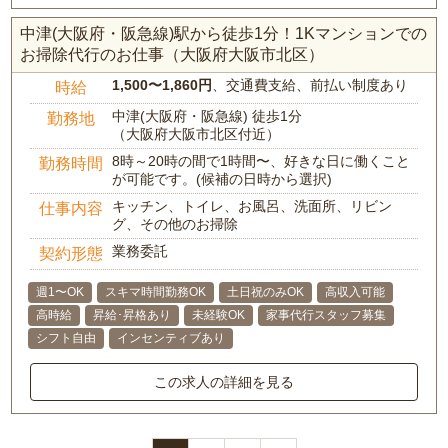
中津(大阪府・阪急線)駅から徒歩1分！1Kマンションでの
お掃除代行のお仕事（大阪府大阪市北区）
1,500〜1,860円
、交通費支給、前払い制度あり
時給
中津(大阪府・阪急線) 徒歩1分
勤務地
（大阪府大阪市北区付近）
8時～20時の間で1時間〜、好きな日に働くこと
勤務時間
が可能です。(候補の日時から選択)
キッチン、トイレ、お風呂、洗面所、リビン
仕事内容
グ、その他のお掃除
業務委託
契約形態
週1〜OK
スキマ時間勤務OK
土日祝のみOK
高収入可能
高時給
昇給･昇格あり
未経験OK
家事代行スタッフ募集
シフト自由
インセンティブあり
この求人の詳細を見る