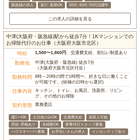
家政婦の求人
直行･直帰OK
30代･40代･50代活躍中
この求人の詳細を見る
中津(大阪府・阪急線)駅から徒歩7分！1Kマンションでの
お掃除代行のお仕事（大阪府大阪市北区）
1,500〜1,860円
、交通費支給、前払い制度あり
時給
中津(大阪府・阪急線) 徒歩7分
勤務地
（大阪府大阪市北区付近）
8時～20時の間で1時間〜、好きな日に働くこと
勤務時間
が可能です。(候補の日時から選択)
キッチン、トイレ、お風呂、洗面所、リビン
仕事内容
グ、その他のお掃除
業務委託
契約形態
週1〜OK
土日祝のみOK
交通費支給
高収入可能
昇給･昇格あり
未経験OK
家事代行スタッフ募集
ハウスキーパー募集
お手伝いさんの求人
インセンティブあり