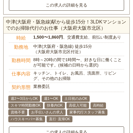
この求人の詳細を見る
中津(大阪府・阪急線)駅から徒歩15分！3LDKマンション
でのお掃除代行のお仕事（大阪府大阪市北区）
1,500〜1,860円
、交通費支給、前払い制度あり
時給
中津(大阪府・阪急線) 徒歩15分
勤務地
（大阪府大阪市北区付近）
8時～20時の間で1時間〜、好きな日に働くこと
勤務時間
が可能です。(候補の日時から選択)
キッチン、トイレ、お風呂、洗面所、リビン
仕事内容
グ、その他のお掃除
業務委託
契約形態
週2〜3日からOK
週1〜OK
土日祝のみOK
スキマ時間勤務OK
扶養内OK
高収入可能
高時給
資格不要
お手伝いさんの求人
家事代行スタッフ募集
ハウスキーパー募集
直行･直帰OK
この求人の詳細を見る