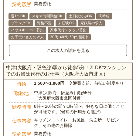
業務委託
契約形態
週1〜OK
スキマ時間勤務OK
土日祝のみOK
高時給
ブランクOK
資格不要
未経験OK
家政婦の求人
ハウスキーパー募集
家事代行スタッフ募集
お手伝いさんの求人
30代･40代･50代活躍中
この求人の詳細を見る
中津(大阪府・阪急線)駅から徒歩5分！2LDKマンション
でのお掃除代行のお仕事（大阪府大阪市北区）
1,500〜1,860円
、交通費支給、前払い制度あり
時給
中津(大阪府・阪急線) 徒歩5分
勤務地
（大阪府大阪市北区付近）
8時～20時の間で1時間〜、好きな日に働くこと
勤務時間
が可能です。(候補の日時から選択)
キッチン、トイレ、お風呂、洗面所、リビン
仕事内容
グ、その他のお掃除
業務委託
契約形態