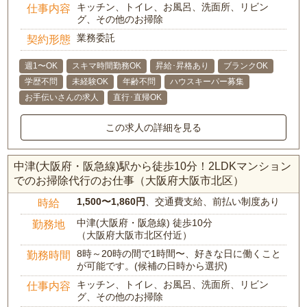
キッチン、トイレ、お風呂、洗面所、リビン
仕事内容
グ、その他のお掃除
業務委託
契約形態
週1〜OK
スキマ時間勤務OK
昇給･昇格あり
ブランクOK
学歴不問
未経験OK
年齢不問
ハウスキーパー募集
お手伝いさんの求人
直行･直帰OK
この求人の詳細を見る
中津(大阪府・阪急線)駅から徒歩10分！2LDKマンション
でのお掃除代行のお仕事（大阪府大阪市北区）
1,500〜1,860円
、交通費支給、前払い制度あり
時給
中津(大阪府・阪急線) 徒歩10分
勤務地
（大阪府大阪市北区付近）
8時～20時の間で1時間〜、好きな日に働くこと
勤務時間
が可能です。(候補の日時から選択)
キッチン、トイレ、お風呂、洗面所、リビン
仕事内容
グ、その他のお掃除