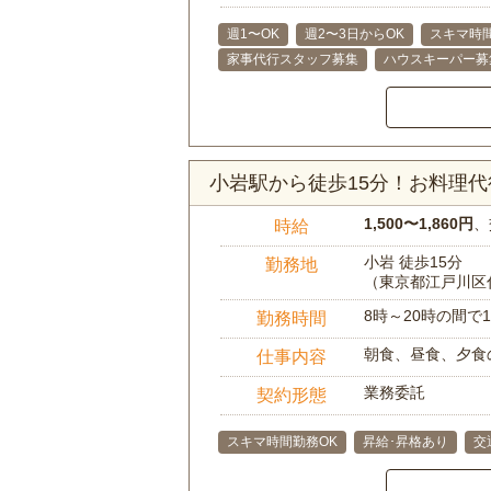
週1〜OK
週2〜3日からOK
スキマ時
家事代行スタッフ募集
ハウスキーパー募
小岩駅から徒歩15分！お料理
1,500〜1,860円
、
時給
小岩 徒歩15分
勤務地
（東京都江戸川区
8時～20時の間
勤務時間
朝食、昼食、夕食
仕事内容
業務委託
契約形態
スキマ時間勤務OK
昇給･昇格あり
交