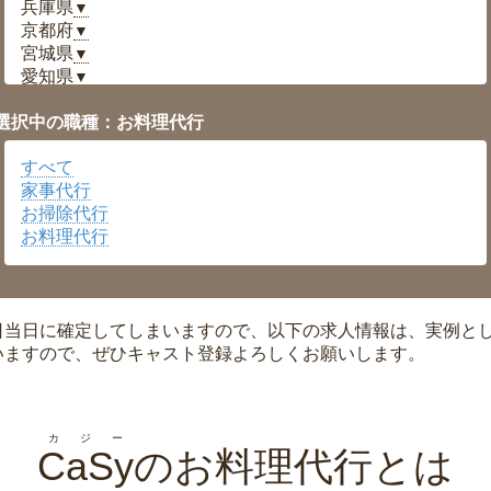
兵庫県
▼
京都府
▼
宮城県
▼
愛知県
▼
福井県
▼
選択中の職種：お料理代行
岡山県
▼
広島県
▼
すべて
沖縄県
▼
家事代行
お掃除代行
お料理代行
日当日に確定してしまいますので、以下の求人情報は、実例と
いますので、ぜひキャスト登録よろしくお願いします。
カジー
CaSy
のお料理代行とは