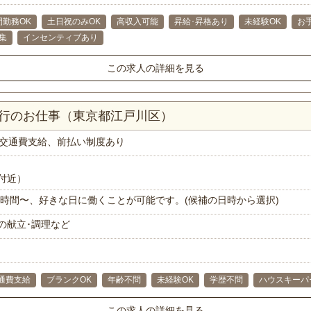
間勤務OK
土日祝のみOK
高収入可能
昇給･昇格あり
未経験OK
お
集
インセンティブあり
この求人の詳細を見る
代行のお仕事（東京都江戸川区）
交通費支給、前払い制度あり
付近）
で1時間〜、好きな日に働くことが可能です。(候補の日時から選択)
の献立･調理など
通費支給
ブランクOK
年齢不問
未経験OK
学歴不問
ハウスキーパ
この求人の詳細を見る