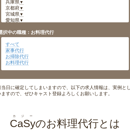
兵庫県
▼
京都府
▼
宮城県
▼
愛知県
▼
福井県
▼
選択中の職種：お料理代行
岡山県
▼
広島県
▼
すべて
沖縄県
▼
家事代行
お掃除代行
お料理代行
日当日に確定してしまいますので、以下の求人情報は、実例と
いますので、ぜひキャスト登録よろしくお願いします。
カジー
CaSy
のお料理代行とは