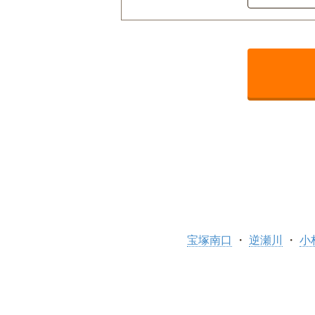
宝塚南口
逆瀬川
小