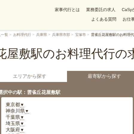
家事代行とは
業務委託の求人
CaS
よくある質問
お仕事
人一覧
お料理代行
兵庫県
兵庫県市部
宝塚市
雲雀丘花屋敷駅のお料理代
花屋敷駅のお料理代行の
エリアから探す
最寄駅から探す
選択中の駅：雲雀丘花屋敷駅
東京都
▼
神奈川県
▼
千葉県
▼
埼玉県
▼
大阪府
▼