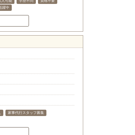
収入可能
学歴不問
資格不要
代活躍中
人
家事代行スタッフ募集