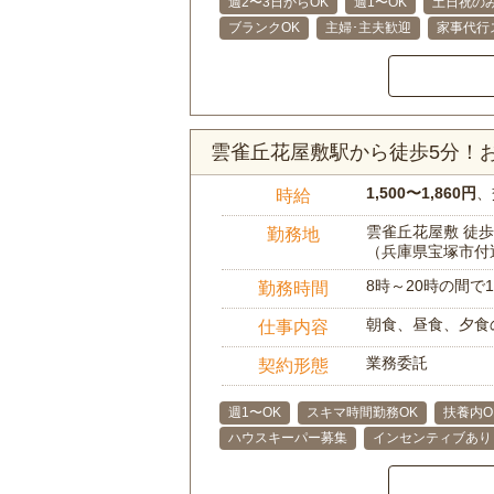
週2〜3日からOK
週1〜OK
土日祝のみ
ブランクOK
主婦･主夫歓迎
家事代行
雲雀丘花屋敷駅から徒歩5分！
1,500〜1,860円
、
時給
雲雀丘花屋敷 徒歩
勤務地
（兵庫県宝塚市付
8時～20時の間
勤務時間
朝食、昼食、夕食
仕事内容
業務委託
契約形態
週1〜OK
スキマ時間勤務OK
扶養内O
ハウスキーパー募集
インセンティブあり