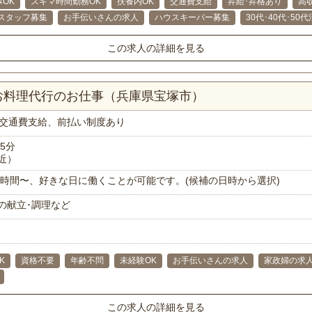
OK
スキマ時間勤務OK
扶養内OK
交通費支給
昇給･昇格あり
高
スタッフ募集
お手伝いさんの求人
ハウスキーパー募集
30代･40代･50
この求人の詳細を見る
お料理代行のお仕事（兵庫県宝塚市）
交通費支給、前払い制度あり
5分
近）
で1時間〜、好きな日に働くことが可能です。(候補の日時から選択)
の献立･調理など
K
資格不要
年齢不問
未経験OK
お手伝いさんの求人
家政婦の求
この求人の詳細を見る