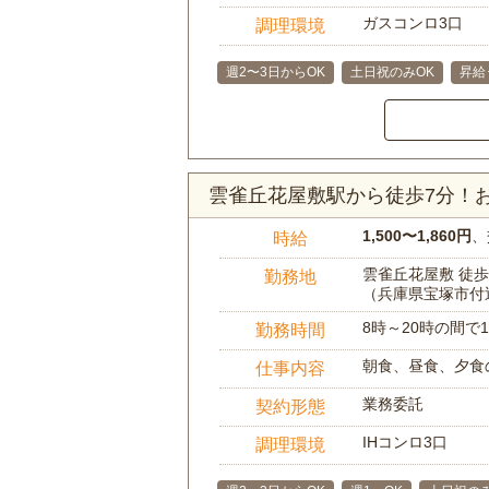
ガスコンロ3口
調理環境
週2〜3日からOK
土日祝のみOK
昇給
雲雀丘花屋敷駅から徒歩7分！
1,500〜1,860円
、
時給
雲雀丘花屋敷 徒歩
勤務地
（兵庫県宝塚市付
8時～20時の間
勤務時間
朝食、昼食、夕食
仕事内容
業務委託
契約形態
IHコンロ3口
調理環境