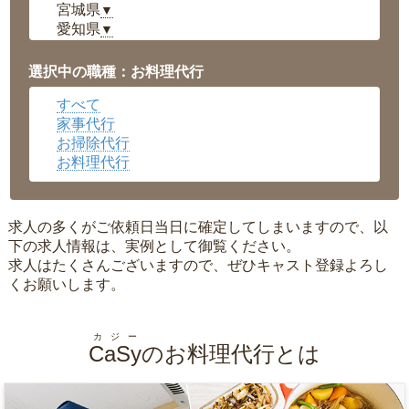
宮城県
▼
愛知県
▼
福井県
▼
岡山県
▼
選択中の職種：お料理代行
広島県
▼
すべて
沖縄県
▼
家事代行
お掃除代行
お料理代行
求人の多くがご依頼日当日に確定してしまいますので、以
下の求人情報は、実例として御覧ください。
求人はたくさんございますので、ぜひキャスト登録よろし
くお願いします。
カジー
CaSy
のお料理代行とは