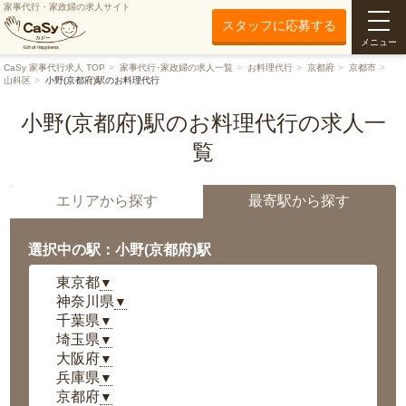
家事代行・家政婦の求人サイト
スタッフに応募する
メニュー
CaSy 家事代行求人 TOP
家事代行･家政婦の求人一覧
お料理代行
京都府
京都市
山科区
小野(京都府)駅のお料理代行
小野(京都府)駅のお料理代行の求人一
覧
エリアから探す
最寄駅から探す
選択中の駅：小野(京都府)駅
東京都
▼
神奈川県
▼
千葉県
▼
埼玉県
▼
大阪府
▼
兵庫県
▼
京都府
▼