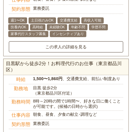
業務委託
契約形態
週1〜OK
土日祝のみOK
交通費支給
高収入可能
扶養内OK
高時給
未経験OK
年齢不問
学歴不問
家事代行スタッフ募集
インセンティブあり
この求人の詳細を見る
目黒駅から徒歩2分！お料理代行のお仕事（東京都品川
区）
1,500〜1,860円
、交通費支給、前払い制度あり
時給
目黒 徒歩2分
勤務地
（東京都品川区付近）
8時～20時の間で1時間〜、好きな日に働くこと
勤務時間
が可能です。(候補の日時から選択)
朝食、昼食、夕食の献立･調理など
仕事内容
業務委託
契約形態