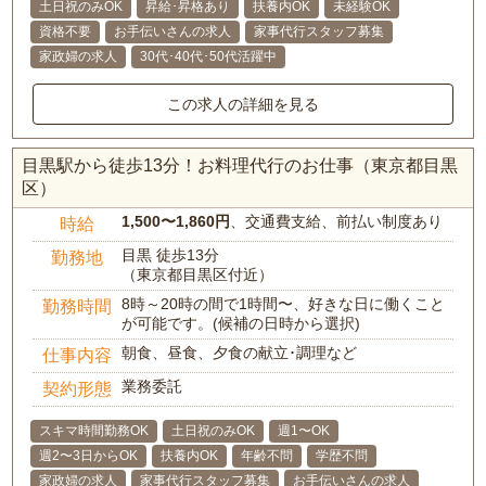
土日祝のみOK
昇給･昇格あり
扶養内OK
未経験OK
資格不要
お手伝いさんの求人
家事代行スタッフ募集
家政婦の求人
30代･40代･50代活躍中
この求人の詳細を見る
目黒駅から徒歩13分！お料理代行のお仕事（東京都目黒
区）
1,500〜1,860円
、交通費支給、前払い制度あり
時給
目黒 徒歩13分
勤務地
（東京都目黒区付近）
8時～20時の間で1時間〜、好きな日に働くこと
勤務時間
が可能です。(候補の日時から選択)
朝食、昼食、夕食の献立･調理など
仕事内容
業務委託
契約形態
スキマ時間勤務OK
土日祝のみOK
週1〜OK
週2〜3日からOK
扶養内OK
年齢不問
学歴不問
家政婦の求人
家事代行スタッフ募集
お手伝いさんの求人