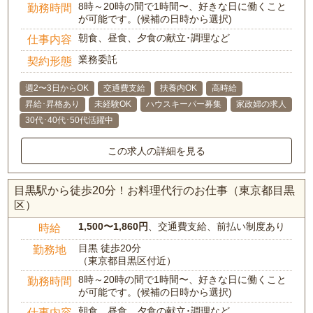
8時～20時の間で1時間〜、好きな日に働くこと
勤務時間
が可能です。(候補の日時から選択)
朝食、昼食、夕食の献立･調理など
仕事内容
業務委託
契約形態
週2〜3日からOK
交通費支給
扶養内OK
高時給
昇給･昇格あり
未経験OK
ハウスキーパー募集
家政婦の求人
30代･40代･50代活躍中
この求人の詳細を見る
目黒駅から徒歩20分！お料理代行のお仕事（東京都目黒
区）
1,500〜1,860円
、交通費支給、前払い制度あり
時給
目黒 徒歩20分
勤務地
（東京都目黒区付近）
8時～20時の間で1時間〜、好きな日に働くこと
勤務時間
が可能です。(候補の日時から選択)
朝食、昼食、夕食の献立･調理など
仕事内容