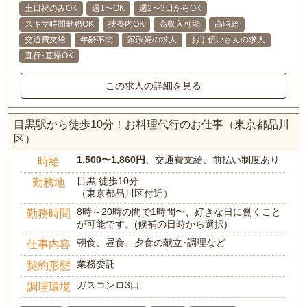
土日祝のみOK
週1〜OK
週2〜3日からOK
スキマ時間勤務OK
扶養内OK
高収入可能
高時給
交通費支給
年齢不問
家政婦の求人
お手伝いさんの求人
直行･直帰OK
この求人の詳細を見る
目黒駅から徒歩10分！お料理代行のお仕事（東京都品川
区）
1,500〜1,860円
、交通費支給、前払い制度あり
時給
目黒 徒歩10分
勤務地
（東京都品川区付近）
8時～20時の間で1時間〜、好きな日に働くこと
勤務時間
が可能です。(候補の日時から選択)
朝食、昼食、夕食の献立･調理など
仕事内容
業務委託
契約形態
ガスコンロ3口
調理環境