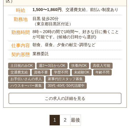
区）
1,500〜1,860円
、交通費支給、前払い制度あり
時給
目黒 徒歩20分
勤務地
（東京都目黒区付近）
8時～20時の間で1時間〜、好きな日に働くこと
勤務時間
が可能です。(候補の日時から選択)
朝食、昼食、夕食の献立･調理など
仕事内容
業務委託
契約形態
土日祝のみOK
週2〜3日からOK
扶養内OK
高収入可能
交通費支給
資格不要
学歴不問
未経験OK
年齢不問
お手伝いさんの求人
家事代行スタッフ募集
ハウスキーパー募集
30代･40代･50代活躍中
この求人の詳細を見る
1
2
最後