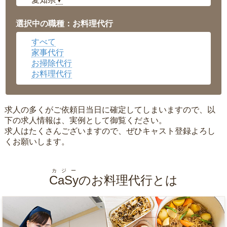
▼
福井県
▼
岡山県
▼
選択中の職種：お料理代行
広島県
▼
すべて
沖縄県
▼
家事代行
お掃除代行
お料理代行
求人の多くがご依頼日当日に確定してしまいますので、以
下の求人情報は、実例として御覧ください。
求人はたくさんございますので、ぜひキャスト登録よろし
くお願いします。
カジー
CaSy
のお料理代行とは