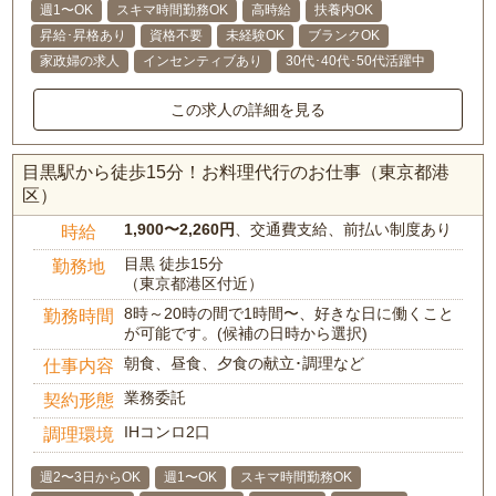
週1〜OK
スキマ時間勤務OK
高時給
扶養内OK
昇給･昇格あり
資格不要
未経験OK
ブランクOK
家政婦の求人
インセンティブあり
30代･40代･50代活躍中
この求人の詳細を見る
目黒駅から徒歩15分！お料理代行のお仕事（東京都港
区）
1,900〜2,260円
、交通費支給、前払い制度あり
時給
目黒 徒歩15分
勤務地
（東京都港区付近）
8時～20時の間で1時間〜、好きな日に働くこと
勤務時間
が可能です。(候補の日時から選択)
朝食、昼食、夕食の献立･調理など
仕事内容
業務委託
契約形態
IHコンロ2口
調理環境
週2〜3日からOK
週1〜OK
スキマ時間勤務OK