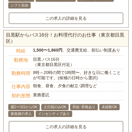
シフト自由
この求人の詳細を見る
目黒駅からバス16分！お料理代行のお仕事（東京都目黒
区）
1,500〜1,860円
、交通費支給、前払い制度あり
時給
目黒 バス16分
勤務地
（東京都目黒区付近）
8時～20時の間で1時間〜、好きな日に働くこと
勤務時間
が可能です。(候補の日時から選択)
朝食、昼食、夕食の献立･調理など
仕事内容
業務委託
契約形態
週2〜3日からOK
土日祝のみOK
昇給･昇格あり
未経験OK
家政婦の求人
インセンティブあり
この求人の詳細を見る