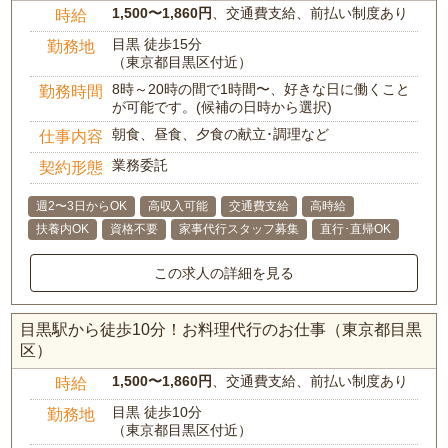
1,500〜1,860円
、交通費支給、前払い制度あり
時給
目黒 徒歩15分
勤務地
（東京都目黒区付近）
8時～20時の間で1時間〜、好きな日に働くこと
勤務時間
が可能です。(候補の日時から選択)
朝食、昼食、夕食の献立･調理など
仕事内容
業務委託
契約形態
週2〜3日からOK
高収入可能
交通費支給
高時給
扶養内OK
資格不要
家事代行スタッフ募集
直行･直帰OK
この求人の詳細を見る
目黒駅から徒歩10分！お料理代行のお仕事（東京都目黒
区）
1,500〜1,860円
、交通費支給、前払い制度あり
時給
目黒 徒歩10分
勤務地
（東京都目黒区付近）