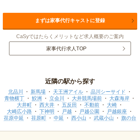
まずは家事代行キャストに登録
CaSyではたらくメリットなど求人概要のご案内
家事代行求人TOP
近隣の駅から探す
北品川
新馬場
天王洲アイル
品川シーサイド
青物横丁
鮫洲
立会川
大井競馬場前
大森海岸
大井町
西大井
五反田
不動前
大崎
大崎広小路
下神明
戸越
戸越公園
戸越銀座
荏原中延
荏原町
中延
西小山
武蔵小山
旗の台