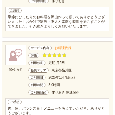
作りおき
ご利用目的
ご感想
季節にぴったりのお料理を沢山作って頂いてありがとうござ
いました！おかげで家族・友人と素敵な時間を過ごすことが
できました。引き続きよろしくお願いいたします。
お料理代行
サービス内容
評価
定期 月2回
利用頻度
40代 女性
東京都品川区
提供エリア
2025年1月7日(火)
ご利用日
3.0時間
利用時間
作りおき 冷凍保存
ご利用目的
ご感想
肉、魚、バランス良くメニューを考えていただき、ありがと
うございます。