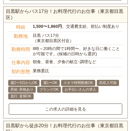
目黒駅からバス17分！お料理代行のお仕事（東京都目黒
区）
1,500〜1,860円
、交通費支給、前払い制度あり
時給
目黒 バス17分
勤務地
（東京都目黒区付近）
8時～20時の間で1時間〜、好きな日に働くこと
勤務時間
が可能です。(候補の日時から選択)
朝食、昼食、夕食の献立･調理など
仕事内容
業務委託
契約形態
週2〜3日からOK
週1〜OK
スキマ時間勤務OK
高収入可能
昇給･昇格あり
ブランクOK
お手伝いさんの求人
直行･直帰OK
この求人の詳細を見る
目黒駅から徒歩20分！お料理代行のお仕事（東京都目黒