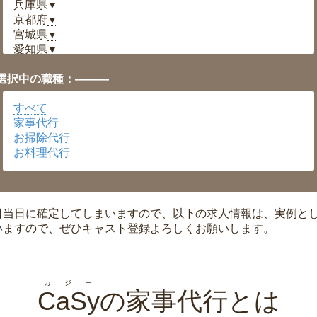
兵庫県
▼
京都府
▼
宮城県
▼
愛知県
▼
福井県
▼
選択中の職種：———
岡山県
▼
広島県
▼
すべて
沖縄県
▼
家事代行
お掃除代行
お料理代行
日当日に確定してしまいますので、以下の求人情報は、実例と
いますので、ぜひキャスト登録よろしくお願いします。
カジー
CaSy
の家事代行とは