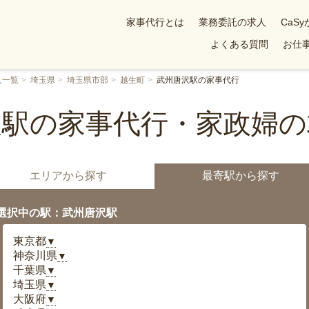
家事代行とは
業務委託の求人
CaS
よくある質問
お仕事
人一覧
埼玉県
埼玉県市部
越生町
武州唐沢駅の家事代行
沢駅の家事代行・家政婦の
エリアから探す
最寄駅から探す
選択中の駅：武州唐沢駅
東京都
▼
神奈川県
▼
千葉県
▼
埼玉県
▼
大阪府
▼