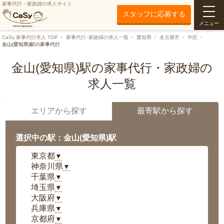
家事代行・家政婦の求人サイト
スタッフに応募する
メニュー
CaSy 家事代行求人 TOP
家事代行･家政婦の求人一覧
愛知県
名古屋市
中区
金山(愛知県)駅の家事代行
金山(愛知県)駅の家事代行・家政婦の
求人一覧
エリアから探す
最寄駅から探す
選択中の駅：金山(愛知県)駅
東京都
▼
神奈川県
▼
千葉県
▼
埼玉県
▼
大阪府
▼
兵庫県
▼
京都府
▼