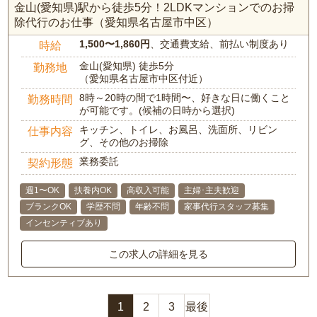
金山(愛知県)駅から徒歩5分！2LDKマンションでのお掃
除代行のお仕事（愛知県名古屋市中区）
1,500〜1,860円
、交通費支給、前払い制度あり
時給
金山(愛知県) 徒歩5分
勤務地
（愛知県名古屋市中区付近）
8時～20時の間で1時間〜、好きな日に働くこと
勤務時間
が可能です。(候補の日時から選択)
キッチン、トイレ、お風呂、洗面所、リビン
仕事内容
グ、その他のお掃除
業務委託
契約形態
週1〜OK
扶養内OK
高収入可能
主婦･主夫歓迎
ブランクOK
学歴不問
年齢不問
家事代行スタッフ募集
インセンティブあり
この求人の詳細を見る
1
2
3
最後