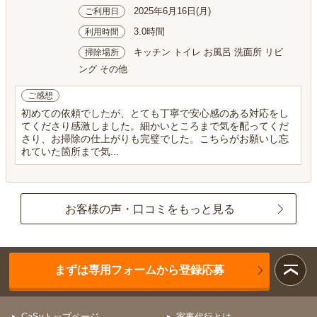
2025年6月16日(月)
ご利用日
3.0時間
利用時間
キッチン トイレ お風呂 洗面所 リビ
掃除場所
ング その他
ご感想
初めての依頼でしたが、とても丁寧で安心感のある対応をし
てくださり感激しました。細かいところまで気を配ってくだ
さり、お掃除の仕上がりも完璧でした。こちらがお願いし忘
れていた箇所まで気...
お客様の声・口コミをもっと見る
まずは専用フォームから登録応募
CaSyトップページ
家事代行とは