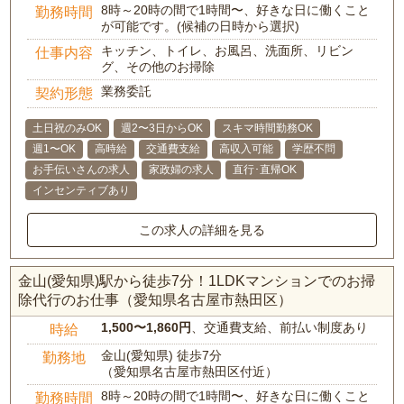
8時～20時の間で1時間〜、好きな日に働くこと
勤務時間
が可能です。(候補の日時から選択)
キッチン、トイレ、お風呂、洗面所、リビン
仕事内容
グ、その他のお掃除
業務委託
契約形態
土日祝のみOK
週2〜3日からOK
スキマ時間勤務OK
週1〜OK
高時給
交通費支給
高収入可能
学歴不問
お手伝いさんの求人
家政婦の求人
直行･直帰OK
インセンティブあり
この求人の詳細を見る
金山(愛知県)駅から徒歩7分！1LDKマンションでのお掃
除代行のお仕事（愛知県名古屋市熱田区）
1,500〜1,860円
、交通費支給、前払い制度あり
時給
金山(愛知県) 徒歩7分
勤務地
（愛知県名古屋市熱田区付近）
8時～20時の間で1時間〜、好きな日に働くこと
勤務時間