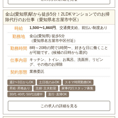
金山(愛知県)駅から徒歩5分！2LDKマンションでのお掃
除代行のお仕事（愛知県名古屋市中区）
1,500〜1,860円
、交通費支給、前払い制度あり
時給
金山(愛知県) 徒歩5分
勤務地
（愛知県名古屋市中区付近）
8時～20時の間で1時間〜、好きな日に働くこと
勤務時間
が可能です。(候補の日時から選択)
キッチン、トイレ、お風呂、洗面所、リビン
仕事内容
グ、その他のお掃除
業務委託
契約形態
週2〜3日からOK
土日祝のみOK
スキマ時間勤務OK
昇給･昇格あり
主婦･主夫歓迎
家事代行スタッフ募集
30代･40代･50代活躍中
直行･直帰OK
この求人の詳細を見る