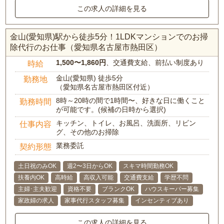
この求人の詳細を見る
金山(愛知県)駅から徒歩5分！1LDKマンションでのお掃
除代行のお仕事（愛知県名古屋市熱田区）
1,500〜1,860円
、交通費支給、前払い制度あり
時給
金山(愛知県) 徒歩5分
勤務地
（愛知県名古屋市熱田区付近）
8時～20時の間で1時間〜、好きな日に働くこと
勤務時間
が可能です。(候補の日時から選択)
キッチン、トイレ、お風呂、洗面所、リビン
仕事内容
グ、その他のお掃除
業務委託
契約形態
土日祝のみOK
週2〜3日からOK
スキマ時間勤務OK
扶養内OK
高時給
高収入可能
交通費支給
学歴不問
主婦･主夫歓迎
資格不要
ブランクOK
ハウスキーパー募集
家政婦の求人
家事代行スタッフ募集
インセンティブあり
この求人の詳細を見る