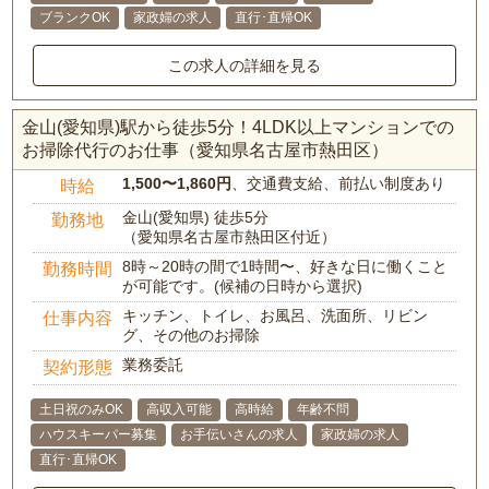
ブランクOK
家政婦の求人
直行･直帰OK
この求人の詳細を見る
金山(愛知県)駅から徒歩5分！4LDK以上マンションでの
お掃除代行のお仕事（愛知県名古屋市熱田区）
1,500〜1,860円
、交通費支給、前払い制度あり
時給
金山(愛知県) 徒歩5分
勤務地
（愛知県名古屋市熱田区付近）
8時～20時の間で1時間〜、好きな日に働くこと
勤務時間
が可能です。(候補の日時から選択)
キッチン、トイレ、お風呂、洗面所、リビン
仕事内容
グ、その他のお掃除
業務委託
契約形態
土日祝のみOK
高収入可能
高時給
年齢不問
ハウスキーパー募集
お手伝いさんの求人
家政婦の求人
直行･直帰OK