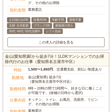
グ、その他のお掃除
業務委託
契約形態
土日祝のみOK
扶養内OK
年齢不問
資格不要
主婦･主夫歓迎
ブランクOK
家政婦の求人
30代･40代･50代活躍中
シフト自由
この求人の詳細を見る
金山(愛知県)駅から徒歩7分！1LDKマンションでのお掃
除代行のお仕事（愛知県名古屋市中区）
1,500〜1,860円
、交通費支給、前払い制度あり
時給
金山(愛知県) 徒歩7分
勤務地
（愛知県名古屋市中区付近）
8時～20時の間で1時間〜、好きな日に働くこと
勤務時間
が可能です。(候補の日時から選択)
キッチン、トイレ、お風呂、洗面所、リビン
仕事内容
グ、その他のお掃除
業務委託
契約形態