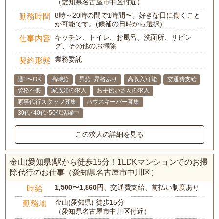
（愛知県名古屋市中区付近）
8時～20時の間で1時間〜、好きな日に働くこと
勤務時間
が可能です。(候補の日時から選択)
キッチン、トイレ、お風呂、洗面所、リビン
仕事内容
グ、その他のお掃除
業務委託
契約形態
週1〜OK
高時給
昇給･昇格あり
高収入可能
交通費支給
資格不要
家政婦の求人
お手伝いさんの求人
家事代行スタッフ募集
ハウスキーパー募集
30代･40代･50代活躍中
この求人の詳細を見る
金山(愛知県)駅から徒歩15分！1LDKマンションでのお掃
除代行のお仕事（愛知県名古屋市中川区）
1,500〜1,860円
、交通費支給、前払い制度あり
時給
金山(愛知県) 徒歩15分
勤務地
（愛知県名古屋市中川区付近）