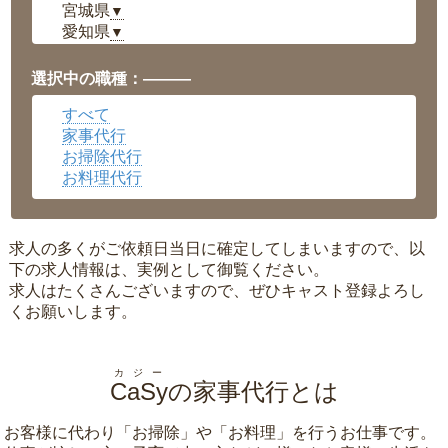
宮城県
▼
愛知県
▼
福井県
▼
岡山県
▼
選択中の職種：———
広島県
▼
すべて
沖縄県
▼
家事代行
お掃除代行
お料理代行
求人の多くがご依頼日当日に確定してしまいますので、以
下の求人情報は、実例として御覧ください。
求人はたくさんございますので、ぜひキャスト登録よろし
くお願いします。
カジー
CaSy
の家事代行とは
お客様に代わり「
お掃除
」や「
お料理
」を行うお仕事です。