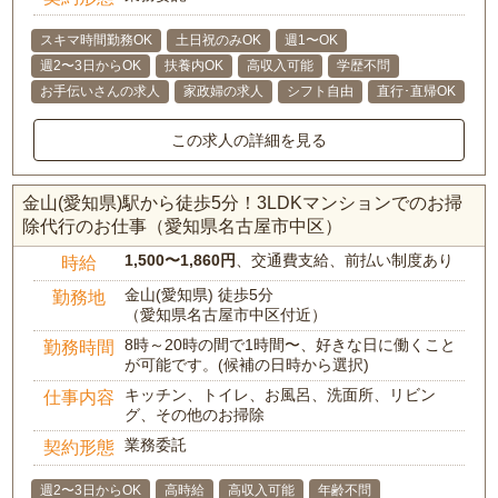
スキマ時間勤務OK
土日祝のみOK
週1〜OK
週2〜3日からOK
扶養内OK
高収入可能
学歴不問
お手伝いさんの求人
家政婦の求人
シフト自由
直行･直帰OK
この求人の詳細を見る
金山(愛知県)駅から徒歩5分！3LDKマンションでのお掃
除代行のお仕事（愛知県名古屋市中区）
1,500〜1,860円
、交通費支給、前払い制度あり
時給
金山(愛知県) 徒歩5分
勤務地
（愛知県名古屋市中区付近）
8時～20時の間で1時間〜、好きな日に働くこと
勤務時間
が可能です。(候補の日時から選択)
キッチン、トイレ、お風呂、洗面所、リビン
仕事内容
グ、その他のお掃除
業務委託
契約形態
週2〜3日からOK
高時給
高収入可能
年齢不問