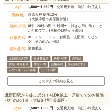
1,500〜1,860円
、交通費支給、前払い制度あり
時給
萩原天神 徒歩12分
勤務地
（大阪府堺市美原区付近）
8時～20時の間で1時間〜、好きな日に働くこと
勤務時間
が可能です。(候補の日時から選択)
キッチン、トイレ、お風呂、洗面所、リビン
仕事内容
グ、その他のお掃除
業務委託
契約形態
土日祝のみOK
交通費支給
扶養内OK
高時給
昇給･昇格あり
学歴不問
資格不要
家政婦の求人
ハウスキーパー募集
シフト自由
この求人の詳細を見る
北野田駅から徒歩15分！4LDK以上一戸建てでのお掃除
代行のお仕事（大阪府堺市美原区）
1,500〜1,860円
、交通費支給、前払い制度あり
時給