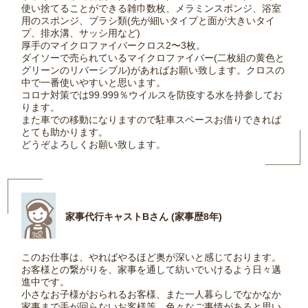
使い捨てることができる雑巾数枚、メラミンスポンジ、浴室
用のスポンジ、ブラシ類(先が細いタイプと面が大きいタイ
プ、排水溝、サッシ用など)
厚手のマイクロファイバークロス2〜3枚。
ダイソーで売られているマイクロファイバー(二枚組の黄色と
グリーンのリバーシブル)があればお願い致します。クロスの
中で一番使いやすいと思います。
コロナ対策では99.999％ウイルスを防疫する水を持参してお
ります。
また車での移動になりますので駐車スペースお借りできれば
とても助かります。
どうぞよろしくお願い致します。
家事代行キャストBさん (家事歴8年)
このお仕事は、やればやるほど奥が深いと感じております。
お客様との繋がりを、家事を通して紡いでいけるよう日々邁
進中です。
小さなお子様がおられるお客様、また一人暮らしでなかなか
家事まで手が回らないお客様等、色々なご事情があると思い