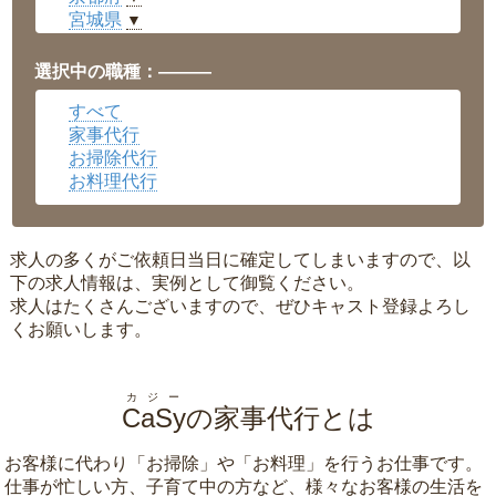
宮城県
▼
愛知県
▼
福井県
▼
選択中の職種：———
岡山県
▼
すべて
広島県
▼
家事代行
沖縄県
▼
お掃除代行
お料理代行
求人の多くがご依頼日当日に確定してしまいますので、以
下の求人情報は、実例として御覧ください。
求人はたくさんございますので、ぜひキャスト登録よろし
くお願いします。
カジー
CaSy
の家事代行とは
お客様に代わり「
お掃除
」や「
お料理
」を行うお仕事です。
仕事が忙しい方、子育て中の方など、様々なお客様の生活を