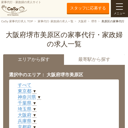
家事代行・家政婦の求人サイト
スタッフに応募する
メニュー
CaSy 家事代行求人 TOP
家事代行･家政婦の求人一覧
大阪府
堺市
美原区の家事代行
大阪府堺市美原区の家事代行・家政婦
の求人一覧
エリアから探す
最寄駅から探す
選択中のエリア： 大阪府堺市美原区
すべて
東京都
▼
神奈川県
▼
千葉県
▼
埼玉県
▼
大阪府
▼
兵庫県
▼
京都府
▼