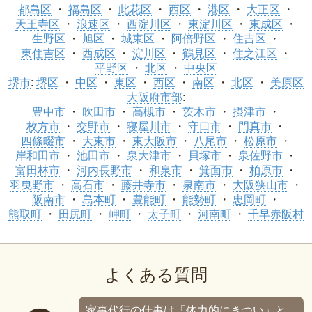
都島区
福島区
此花区
西区
港区
大正区
天王寺区
浪速区
西淀川区
東淀川区
東成区
生野区
旭区
城東区
阿倍野区
住吉区
東住吉区
西成区
淀川区
鶴見区
住之江区
平野区
北区
中央区
堺市
:
堺区
中区
東区
西区
南区
北区
美原区
大阪府市部
:
豊中市
吹田市
高槻市
茨木市
摂津市
枚方市
交野市
寝屋川市
守口市
門真市
四條畷市
大東市
東大阪市
八尾市
松原市
岸和田市
池田市
泉大津市
貝塚市
泉佐野市
富田林市
河内長野市
和泉市
箕面市
柏原市
羽曳野市
高石市
藤井寺市
泉南市
大阪狭山市
阪南市
島本町
豊能町
能勢町
忠岡町
熊取町
田尻町
岬町
太子町
河南町
千早赤阪村
よくある質問
家事代行の仕事は「体力的にきつい」と