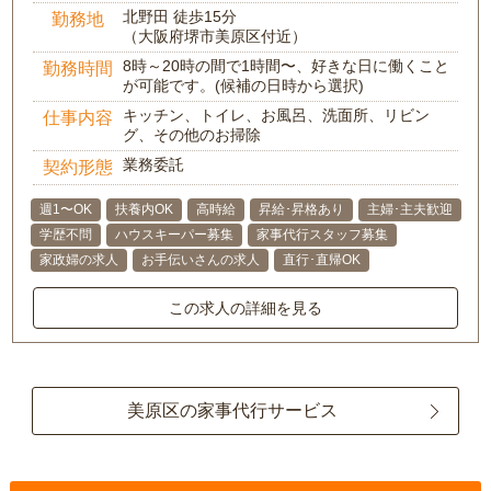
北野田 徒歩15分
勤務地
（大阪府堺市美原区付近）
8時～20時の間で1時間〜、好きな日に働くこと
勤務時間
が可能です。(候補の日時から選択)
キッチン、トイレ、お風呂、洗面所、リビン
仕事内容
グ、その他のお掃除
業務委託
契約形態
週1〜OK
扶養内OK
高時給
昇給･昇格あり
主婦･主夫歓迎
学歴不問
ハウスキーパー募集
家事代行スタッフ募集
家政婦の求人
お手伝いさんの求人
直行･直帰OK
この求人の詳細を見る
美原区の家事代行サービス