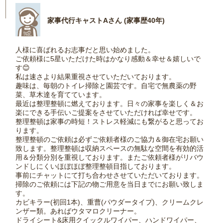
家事代行キャストAさん (家事歴40年)
人様に喜ばれるお志事だと思い始めました。
ご依頼様に5星いただけた時はかなり感動＆幸せ＆嬉しいで
す😊
私は速さより結果重視させていただいております。
趣味は、毎朝のトイレ掃除と園芸です。自宅で無農薬の野
菜、草木達を育てています。
最近は整理整頓に燃えております。日々の家事を楽しく＆お
楽にできる手伝いご提案をさせていただければ幸せです。
整理整頓は家事の時短！ストレス軽減にも繋がると思ってお
ります。
整理整頓のご依頼は必ずご依頼者様のご協力＆御在宅お願い
致します。整理整頓は収納スペースの無駄な空間を有効的活
用＆分類分別を重視しております。またご依頼者様がリバウ
ンドしにくいほぼほぼ整理整頓目指しております。
事前にチャットにて打ち合わせさせていただいております。
掃除のご依頼には下記の物ご用意を当日までにお願い致しま
す。
カビキラー(初回1本)、重曹(パウダータイプ)、クリームクレ
ンザー類。あればウタマロクリーナー。
ドライシート&床用クイックルワイパー、ハンドワイパー、