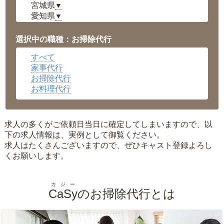
宮城県
▼
愛知県
▼
福井県
▼
岡山県
▼
選択中の職種：お掃除代行
広島県
▼
すべて
沖縄県
▼
家事代行
お掃除代行
お料理代行
求人の多くがご依頼日当日に確定してしまいますので、以
下の求人情報は、実例として御覧ください。
求人はたくさんございますので、ぜひキャスト登録よろし
くお願いします。
カジー
CaSy
のお掃除代行とは