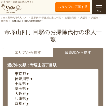
家事代行・家政婦の求人サイト
スタッフに応募する
メニュー
CaSy 家事代行求人 TOP
家事代行･家政婦の求人一覧
お掃除代行
大阪府
大阪市
住吉区
帝塚山四丁目駅のお掃除代行
帝塚山四丁目駅のお掃除代行の求人一
覧
エリアから探す
最寄駅から探す
選択中の駅：帝塚山四丁目駅
東京都
▼
神奈川県
▼
千葉県
▼
埼玉県
▼
大阪府
▼
兵庫県
▼
京都府
▼