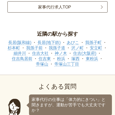
家事代行求人TOP
近隣の駅から探す
長居(阪和線)
長居(地下鉄)
あびこ
我孫子町
杉本町
我孫子前
我孫子道
沢ノ町
安立町
細井川
住吉大社
神ノ木
住吉(大阪府)
住吉鳥居前
住吉東
粉浜
塚西
東粉浜
帝塚山
帝塚山三丁目
よくある質問
家事代行の仕事は「体力的にきつい」と
聞きますが、運動が苦手でも大丈夫です
か？