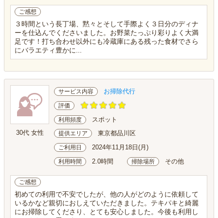
ご感想
３時間という長丁場、黙々とそして手際よく３日分のディナ
ーを仕込んでくださいました。お野菜たっぷり彩りよく大満
足です！打ち合わせ以外にも冷蔵庫にある残った食材でさら
にバラエティ豊かに...
お掃除代行
サービス内容
評価
スポット
利用頻度
30代 女性
東京都品川区
提供エリア
2024年11月18日(月)
ご利用日
2.0時間
その他
利用時間
掃除場所
ご感想
初めての利用で不安でしたが、他の人がどのように依頼して
いるかなど親切におしえていただきました。テキパキと綺麗
にお掃除してくださり、とても安心しました。今後も利用し