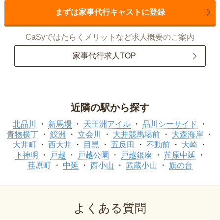
まずは家事代行キャストに登録
CaSyではたらくメリットなど求人概要のご案内
家事代行求人TOP
近隣の駅から探す
北品川
新馬場
天王洲アイル
品川シーサイド
青物横丁
鮫洲
立会川
大井競馬場前
大森海岸
大井町
西大井
目黒
五反田
不動前
大崎
下神明
戸越
戸越公園
戸越銀座
荏原中延
荏原町
中延
西小山
武蔵小山
旗の台
よくある質問