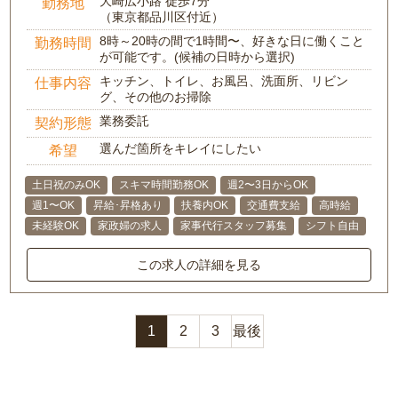
大崎広小路 徒歩7分
勤務地
（東京都品川区付近）
8時～20時の間で1時間〜、好きな日に働くこと
勤務時間
が可能です。(候補の日時から選択)
キッチン、トイレ、お風呂、洗面所、リビン
仕事内容
グ、その他のお掃除
業務委託
契約形態
選んだ箇所をキレイにしたい
希望
土日祝のみOK
スキマ時間勤務OK
週2〜3日からOK
週1〜OK
昇給･昇格あり
扶養内OK
交通費支給
高時給
未経験OK
家政婦の求人
家事代行スタッフ募集
シフト自由
この求人の詳細を見る
1
2
3
最後