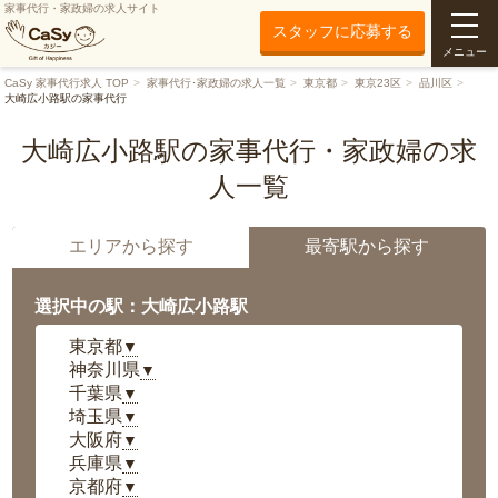
家事代行・家政婦の求人サイト
スタッフに応募する
メニュー
CaSy 家事代行求人 TOP
家事代行･家政婦の求人一覧
東京都
東京23区
品川区
大崎広小路駅の家事代行
大崎広小路駅の家事代行・家政婦の求
人一覧
エリアから探す
最寄駅から探す
選択中の駅：大崎広小路駅
東京都
▼
神奈川県
▼
千葉県
▼
埼玉県
▼
大阪府
▼
兵庫県
▼
京都府
▼