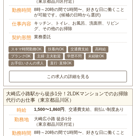
（東京都品川区付近）
8時～20時の間で1時間〜、好きな日に働くこと
勤務時間
が可能です。(候補の日時から選択)
キッチン、トイレ、お風呂、洗面所、リビン
仕事内容
グ、その他のお掃除
業務委託
契約形態
スキマ時間勤務OK
扶養内OK
交通費支給
高時給
ブランクOK
主婦･主夫歓迎
学歴不問
未経験OK
お手伝いさんの求人
直行･直帰OK
この求人の詳細を見る
大崎広小路駅から徒歩1分！2LDKマンションでのお掃除
代行のお仕事（東京都品川区）
1,500〜1,860円
、交通費支給、前払い制度あり
時給
大崎広小路 徒歩1分
勤務地
（東京都品川区付近）
8時～20時の間で1時間〜、好きな日に働くこと
勤務時間