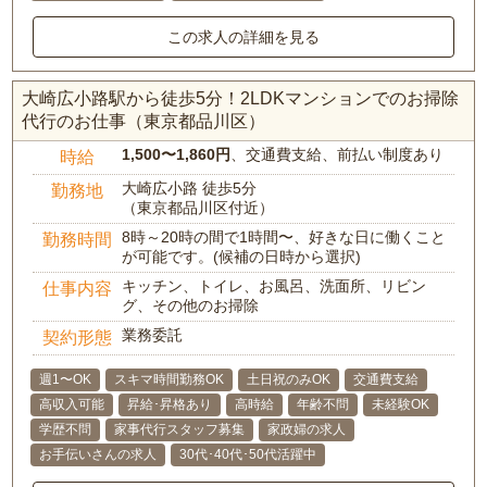
この求人の詳細を見る
大崎広小路駅から徒歩5分！2LDKマンションでのお掃除
代行のお仕事（東京都品川区）
1,500〜1,860円
、交通費支給、前払い制度あり
時給
大崎広小路 徒歩5分
勤務地
（東京都品川区付近）
8時～20時の間で1時間〜、好きな日に働くこと
勤務時間
が可能です。(候補の日時から選択)
キッチン、トイレ、お風呂、洗面所、リビン
仕事内容
グ、その他のお掃除
業務委託
契約形態
週1〜OK
スキマ時間勤務OK
土日祝のみOK
交通費支給
高収入可能
昇給･昇格あり
高時給
年齢不問
未経験OK
学歴不問
家事代行スタッフ募集
家政婦の求人
お手伝いさんの求人
30代･40代･50代活躍中