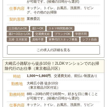
が可能です。(候補の日時から選択)
キッチン、トイレ、お風呂、洗面所、リビン
仕事内容
グ、その他のお掃除
業務委託
契約形態
土日祝のみOK
週1〜OK
スキマ時間勤務OK
週2〜3日からOK
交通費支給
ブランクOK
学歴不問
主婦･主夫歓迎
資格不要
家事代行スタッフ募集
シフト自由
この求人の詳細を見る
大崎広小路駅から徒歩10分！2LDKマンションでのお掃
除代行のお仕事（東京都品川区）
1,500〜1,860円
、交通費支給、前払い制度あり
時給
大崎広小路 徒歩10分
勤務地
（東京都品川区付近）
8時～20時の間で1時間〜、好きな日に働くこと
勤務時間
が可能です。(候補の日時から選択)
キッチン、トイレ、お風呂、洗面所、リビン
仕事内容