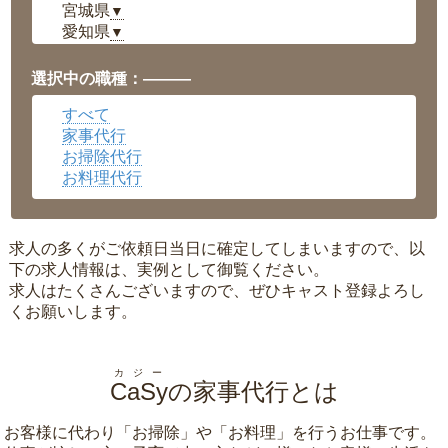
宮城県
▼
愛知県
▼
福井県
▼
岡山県
▼
選択中の職種：———
広島県
▼
すべて
沖縄県
▼
家事代行
お掃除代行
お料理代行
求人の多くがご依頼日当日に確定してしまいますので、以
下の求人情報は、実例として御覧ください。
求人はたくさんございますので、ぜひキャスト登録よろし
くお願いします。
カジー
CaSy
の家事代行とは
お客様に代わり「
お掃除
」や「
お料理
」を行うお仕事です。