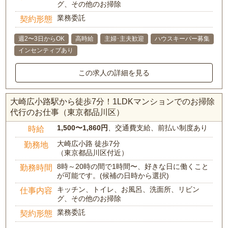
グ、その他のお掃除
業務委託
契約形態
週2〜3日からOK
高時給
主婦･主夫歓迎
ハウスキーパー募集
インセンティブあり
この求人の詳細を見る
大崎広小路駅から徒歩7分！1LDKマンションでのお掃除
代行のお仕事（東京都品川区）
1,500〜1,860円
、交通費支給、前払い制度あり
時給
大崎広小路 徒歩7分
勤務地
（東京都品川区付近）
8時～20時の間で1時間〜、好きな日に働くこと
勤務時間
が可能です。(候補の日時から選択)
キッチン、トイレ、お風呂、洗面所、リビン
仕事内容
グ、その他のお掃除
業務委託
契約形態