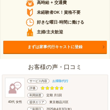
高時給 + 交通費
未経験者OK！資格不要
好きな曜日·時間に働ける
主婦/主夫歓迎
まずは家事代行キャストに登録
お客様の声・口コミ
お掃除代行
サービス内容
評価
定期 月1回
利用頻度
40代 女性
東京都品川区
提供エリア
2025年4月3日(木)
ご利用日