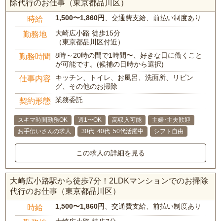
除代行のお仕事（東京都品川区）
1,500〜1,860円
、交通費支給、前払い制度あり
時給
大崎広小路 徒歩15分
勤務地
（東京都品川区付近）
8時～20時の間で1時間〜、好きな日に働くこと
勤務時間
が可能です。(候補の日時から選択)
キッチン、トイレ、お風呂、洗面所、リビン
仕事内容
グ、その他のお掃除
業務委託
契約形態
スキマ時間勤務OK
週1〜OK
高収入可能
主婦･主夫歓迎
お手伝いさんの求人
30代･40代･50代活躍中
シフト自由
この求人の詳細を見る
大崎広小路駅から徒歩7分！2LDKマンションでのお掃除
代行のお仕事（東京都品川区）
1,500〜1,860円
、交通費支給、前払い制度あり
時給