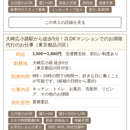
土日祝のみOK
週1〜OK
高収入可能
高時給
資格不要
家事代行スタッフ募集
インセンティブあり
直行･直帰OK
この求人の詳細を見る
大崎広小路駅から徒歩5分！2LDKマンションでのお掃除
代行のお仕事（東京都品川区）
1,500〜1,860円
、交通費支給、前払い制度あり
時給
大崎広小路 徒歩5分
勤務地
（東京都品川区付近）
8時～20時の間で1時間〜、好きな日に働くこと
勤務時間
が可能です。(候補の日時から選択)
キッチン、トイレ、お風呂、洗面所、リビン
仕事内容
グ、その他のお掃除
業務委託
契約形態
土日祝のみOK
週1〜OK
週2〜3日からOK
スキマ時間勤務OK
昇給･昇格あり
年齢不問
お手伝いさんの求人
30代･40代･50代活躍中