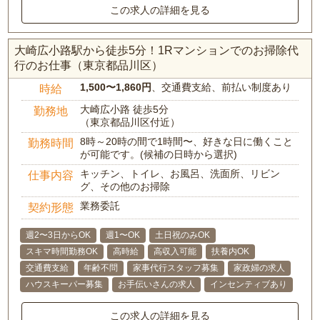
この求人の詳細を見る
大崎広小路駅から徒歩5分！1Rマンションでのお掃除代
行のお仕事（東京都品川区）
1,500〜1,860円
、交通費支給、前払い制度あり
時給
大崎広小路 徒歩5分
勤務地
（東京都品川区付近）
8時～20時の間で1時間〜、好きな日に働くこと
勤務時間
が可能です。(候補の日時から選択)
キッチン、トイレ、お風呂、洗面所、リビン
仕事内容
グ、その他のお掃除
業務委託
契約形態
週2〜3日からOK
週1〜OK
土日祝のみOK
スキマ時間勤務OK
高時給
高収入可能
扶養内OK
交通費支給
年齢不問
家事代行スタッフ募集
家政婦の求人
ハウスキーパー募集
お手伝いさんの求人
インセンティブあり
この求人の詳細を見る