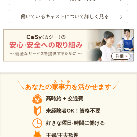
働いているキャストについて詳しく見る
スキル
あなたの
家事力
を活かせます
高時給 + 交通費
未経験者OK！資格不要
好きな曜日·時間に働ける
主婦/主夫歓迎