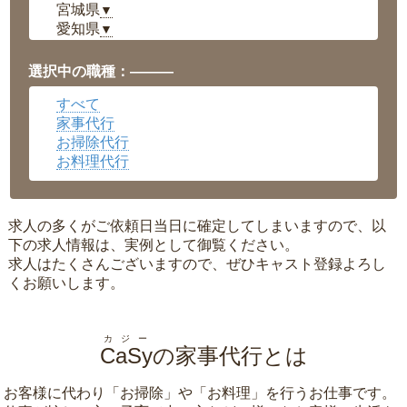
宮城県
▼
愛知県
▼
福井県
▼
岡山県
▼
選択中の職種：———
広島県
▼
すべて
沖縄県
▼
家事代行
お掃除代行
お料理代行
求人の多くがご依頼日当日に確定してしまいますので、以
下の求人情報は、実例として御覧ください。
求人はたくさんございますので、ぜひキャスト登録よろし
くお願いします。
カジー
CaSy
の家事代行とは
お客様に代わり「
お掃除
」や「
お料理
」を行うお仕事です。