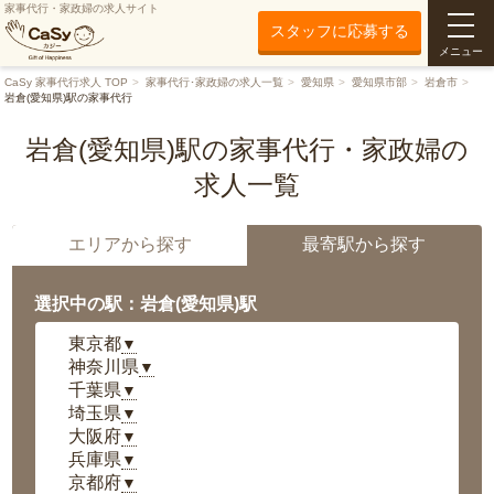
家事代行・家政婦の求人サイト
スタッフに応募する
メニュー
CaSy 家事代行求人 TOP
家事代行･家政婦の求人一覧
愛知県
愛知県市部
岩倉市
岩倉(愛知県)駅の家事代行
岩倉(愛知県)駅の家事代行・家政婦の
求人一覧
エリアから探す
最寄駅から探す
選択中の駅：岩倉(愛知県)駅
東京都
▼
神奈川県
▼
千葉県
▼
埼玉県
▼
大阪府
▼
兵庫県
▼
京都府
▼