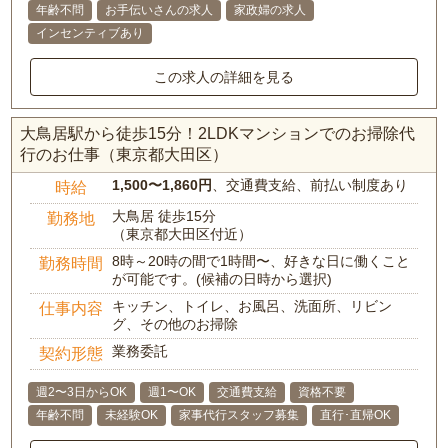
年齢不問
お手伝いさんの求人
家政婦の求人
インセンティブあり
この求人の詳細を見る
大鳥居駅から徒歩15分！2LDKマンションでのお掃除代
行のお仕事（東京都大田区）
1,500〜1,860円
、交通費支給、前払い制度あり
時給
大鳥居 徒歩15分
勤務地
（東京都大田区付近）
8時～20時の間で1時間〜、好きな日に働くこと
勤務時間
が可能です。(候補の日時から選択)
キッチン、トイレ、お風呂、洗面所、リビン
仕事内容
グ、その他のお掃除
業務委託
契約形態
週2〜3日からOK
週1〜OK
交通費支給
資格不要
年齢不問
未経験OK
家事代行スタッフ募集
直行･直帰OK