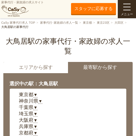
家事代行・家政婦の求人サイト
スタッフに応募する
メニュー
CaSy 家事代行求人 TOP
家事代行･家政婦の求人一覧
東京都
東京23区
大田区
大鳥居駅の家事代行
大鳥居駅の家事代行・家政婦の求人一
覧
エリアから探す
最寄駅から探す
選択中の駅：大鳥居駅
東京都
▼
神奈川県
▼
千葉県
▼
埼玉県
▼
大阪府
▼
兵庫県
▼
京都府
▼