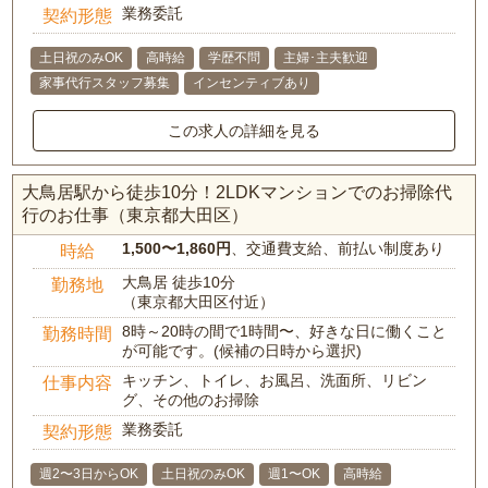
業務委託
契約形態
土日祝のみOK
高時給
学歴不問
主婦･主夫歓迎
家事代行スタッフ募集
インセンティブあり
この求人の詳細を見る
大鳥居駅から徒歩10分！2LDKマンションでのお掃除代
行のお仕事（東京都大田区）
1,500〜1,860円
、交通費支給、前払い制度あり
時給
大鳥居 徒歩10分
勤務地
（東京都大田区付近）
8時～20時の間で1時間〜、好きな日に働くこと
勤務時間
が可能です。(候補の日時から選択)
キッチン、トイレ、お風呂、洗面所、リビン
仕事内容
グ、その他のお掃除
業務委託
契約形態
週2〜3日からOK
土日祝のみOK
週1〜OK
高時給