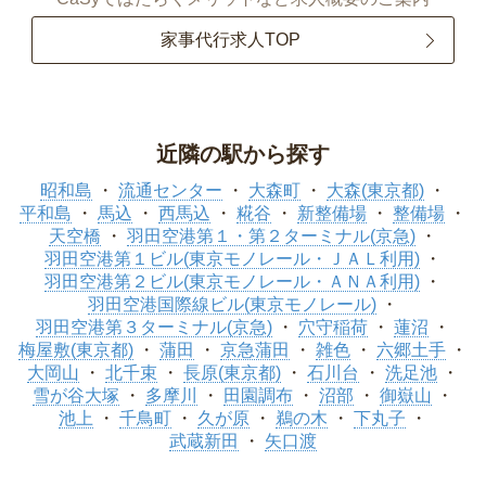
家事代行求人TOP
近隣の駅から探す
昭和島
流通センター
大森町
大森(東京都)
平和島
馬込
西馬込
糀谷
新整備場
整備場
天空橋
羽田空港第１・第２ターミナル(京急)
羽田空港第１ビル(東京モノレール・ＪＡＬ利用)
羽田空港第２ビル(東京モノレール・ＡＮＡ利用)
羽田空港国際線ビル(東京モノレール)
羽田空港第３ターミナル(京急)
穴守稲荷
蓮沼
梅屋敷(東京都)
蒲田
京急蒲田
雑色
六郷土手
大岡山
北千束
長原(東京都)
石川台
洗足池
雪が谷大塚
多摩川
田園調布
沼部
御嶽山
池上
千鳥町
久が原
鵜の木
下丸子
武蔵新田
矢口渡