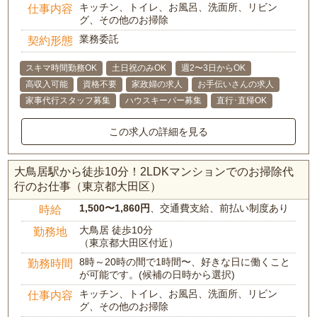
キッチン、トイレ、お風呂、洗面所、リビン
仕事内容
グ、その他のお掃除
業務委託
契約形態
スキマ時間勤務OK
土日祝のみOK
週2〜3日からOK
高収入可能
資格不要
家政婦の求人
お手伝いさんの求人
家事代行スタッフ募集
ハウスキーパー募集
直行･直帰OK
この求人の詳細を見る
大鳥居駅から徒歩10分！2LDKマンションでのお掃除代
行のお仕事（東京都大田区）
1,500〜1,860円
、交通費支給、前払い制度あり
時給
大鳥居 徒歩10分
勤務地
（東京都大田区付近）
8時～20時の間で1時間〜、好きな日に働くこと
勤務時間
が可能です。(候補の日時から選択)
キッチン、トイレ、お風呂、洗面所、リビン
仕事内容
グ、その他のお掃除