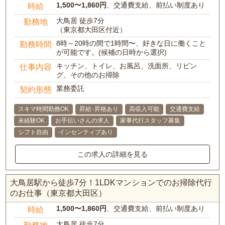
1,500〜1,860円
、交通費支給、前払い制度あり
時給
大鳥居 徒歩7分
勤務地
（東京都大田区付近）
8時～20時の間で1時間〜、好きな日に働くこと
勤務時間
が可能です。(候補の日時から選択)
キッチン、トイレ、お風呂、洗面所、リビン
仕事内容
グ、その他のお掃除
業務委託
契約形態
スキマ時間勤務OK
昇給･昇格あり
高収入可能
交通費支給
未経験OK
お手伝いさんの求人
家事代行スタッフ募集
シフト自由
インセンティブあり
この求人の詳細を見る
大鳥居駅から徒歩7分！1LDKマンションでのお掃除代行
のお仕事（東京都大田区）
1,500〜1,860円
、交通費支給、前払い制度あり
時給
大鳥居 徒歩7分
勤務地