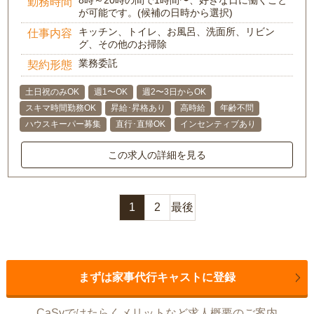
勤務時間
が可能です。(候補の日時から選択)
キッチン、トイレ、お風呂、洗面所、リビン
仕事内容
グ、その他のお掃除
業務委託
契約形態
土日祝のみOK
週1〜OK
週2〜3日からOK
スキマ時間勤務OK
昇給･昇格あり
高時給
年齢不問
ハウスキーパー募集
直行･直帰OK
インセンティブあり
この求人の詳細を見る
1
2
最後
まずは家事代行キャストに登録
CaSyではたらくメリットなど求人概要のご案内