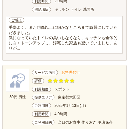
2.0時間
利用時間
キッチン トイレ 洗面所
掃除場所
ご感想
手際よく、また想像以上に細かなところまで綺麗にしていた
だきました。
気になっていたトイレの臭いもなくなり、キッチンも全体的
に白くトーンアップし、帰宅した家族も驚いていました。あ
りが...
お料理代行
サービス内容
評価
スポット
利用頻度
30代 男性
東京都大田区
提供エリア
2025年1月13日(月)
ご利用日
4.0時間
利用時間
当日のお食事 作りおき 冷凍保存
ご利用目的