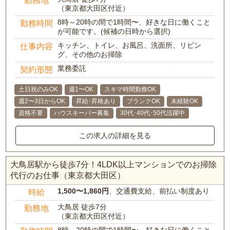
（東京都大田区付近）
8時～20時の間で1時間〜、好きな日に働くこと
勤務時間
が可能です。(候補の日時から選択)
キッチン、トイレ、お風呂、洗面所、リビン
仕事内容
グ、その他のお掃除
業務委託
契約形態
土日祝のみOK
週1〜OK
スキマ時間勤務OK
週2〜3日からOK
昇給･昇格あり
ブランクOK
未経験OK
資格不要
ハウスキーパー募集
30代･40代･50代活躍中
この求人の詳細を見る
大鳥居駅から徒歩7分！4LDK以上マンションでのお掃除
代行のお仕事（東京都大田区）
1,500〜1,860円
、交通費支給、前払い制度あり
時給
大鳥居 徒歩7分
勤務地
（東京都大田区付近）
8時～20時の間で1時間〜、好きな日に働くこと