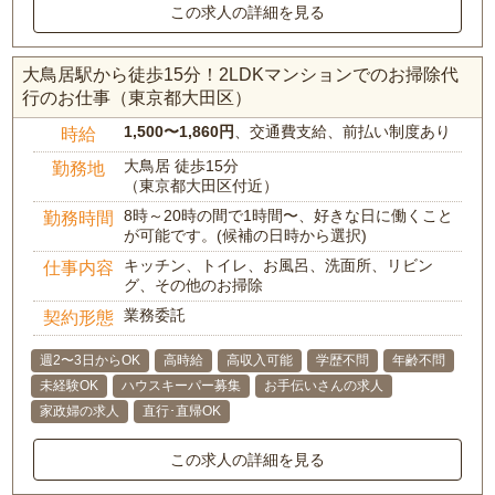
この求人の詳細を見る
大鳥居駅から徒歩15分！2LDKマンションでのお掃除代
行のお仕事（東京都大田区）
1,500〜1,860円
、交通費支給、前払い制度あり
時給
大鳥居 徒歩15分
勤務地
（東京都大田区付近）
8時～20時の間で1時間〜、好きな日に働くこと
勤務時間
が可能です。(候補の日時から選択)
キッチン、トイレ、お風呂、洗面所、リビン
仕事内容
グ、その他のお掃除
業務委託
契約形態
週2〜3日からOK
高時給
高収入可能
学歴不問
年齢不問
未経験OK
ハウスキーパー募集
お手伝いさんの求人
家政婦の求人
直行･直帰OK
この求人の詳細を見る