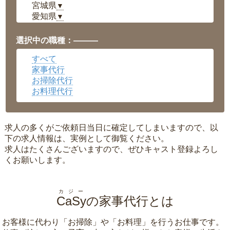
宮城県
▼
愛知県
▼
福井県
▼
岡山県
▼
選択中の職種：———
広島県
▼
すべて
沖縄県
▼
家事代行
お掃除代行
お料理代行
求人の多くがご依頼日当日に確定してしまいますので、以
下の求人情報は、実例として御覧ください。
求人はたくさんございますので、ぜひキャスト登録よろし
くお願いします。
カジー
CaSy
の家事代行とは
お客様に代わり「
お掃除
」や「
お料理
」を行うお仕事です。