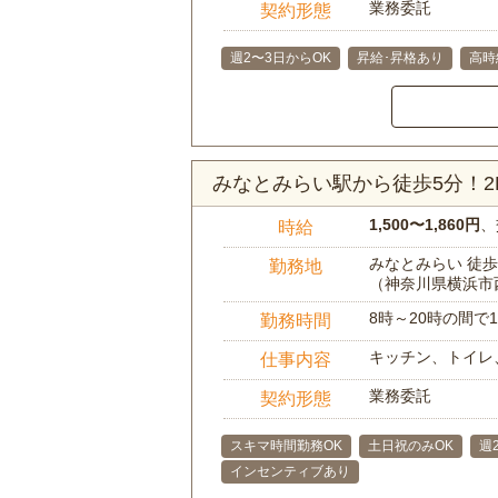
業務委託
契約形態
週2〜3日からOK
昇給･昇格あり
高時
みなとみらい駅から徒歩5分！
1,500〜1,860円
、
時給
みなとみらい 徒歩
勤務地
（神奈川県横浜市
8時～20時の間
勤務時間
キッチン、トイレ
仕事内容
業務委託
契約形態
スキマ時間勤務OK
土日祝のみOK
週
インセンティブあり