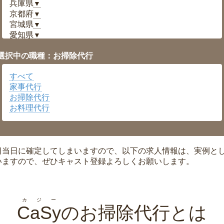
兵庫県
▼
京都府
▼
宮城県
▼
愛知県
▼
福井県
▼
選択中の職種：お掃除代行
岡山県
▼
広島県
▼
すべて
沖縄県
▼
家事代行
お掃除代行
お料理代行
日当日に確定してしまいますので、以下の求人情報は、実例と
いますので、ぜひキャスト登録よろしくお願いします。
カジー
CaSy
のお掃除代行とは