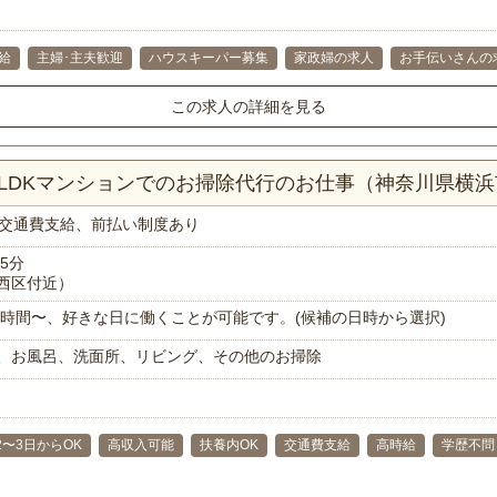
給
主婦･主夫歓迎
ハウスキーパー募集
家政婦の求人
お手伝いさんの
この求人の詳細を見る
2LDKマンションでのお掃除代行のお仕事（神奈川県横
交通費支給、前払い制度あり
5分
西区付近）
で1時間〜、好きな日に働くことが可能です。(候補の日時から選択)
、お風呂、洗面所、リビング、その他のお掃除
2〜3日からOK
高収入可能
扶養内OK
交通費支給
高時給
学歴不問