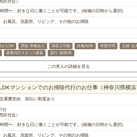
西区付近）
で1時間〜、好きな日に働くことが可能です。(候補の日時から選択)
、お風呂、洗面所、リビング、その他のお掃除
日からOK
昇給･昇格あり
高収入可能
扶養内OK
学歴不問
主婦･主
家事代行スタッフ募集
直行･直帰OK
この求人の詳細を見る
2LDKマンションでのお掃除代行のお仕事（神奈川県横
交通費支給、前払い制度あり
7分
西区付近）
で1時間〜、好きな日に働くことが可能です。(候補の日時から選択)
、お風呂、洗面所、リビング、その他のお掃除