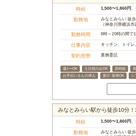
1,500〜1,860円
、
時給
みなとみらい 徒歩
勤務地
（神奈川県横浜市
8時～20時の間
勤務時間
キッチン、トイレ
仕事内容
業務委託
契約形態
週1〜OK
土日祝のみOK
高時給
お手伝いさんの求人
直行･直帰OK
シ
みなとみらい駅から徒歩10分！
1,500〜1,860円
、
時給
みなとみらい 徒歩
勤務地