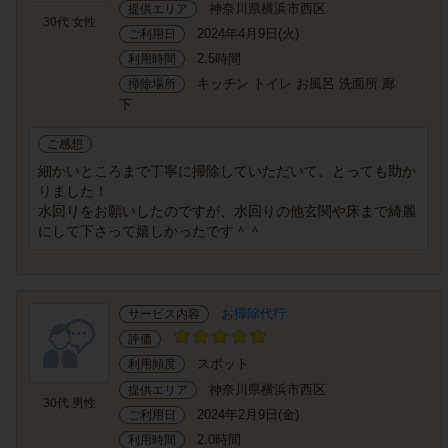
神奈川県横浜市西区
提供エリア
30代 女性
2024年4月9日(火)
ご利用日
2.5時間
利用時間
キッチン トイレ お風呂 洗面所 廊
掃除場所
下
ご感想
細かいところまで丁寧に掃除していただいて、とっても助か
りました！
水回りをお願いしたのですが、水回りの他玄関や床まで綺麗
にして下さって嬉しかったです＾＾
お掃除代行
サービス内容
評価
スポット
利用頻度
神奈川県横浜市西区
提供エリア
30代 男性
2024年2月9日(金)
ご利用日
2.0時間
利用時間