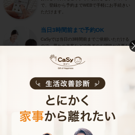
で、登録から予約までWEBで手軽にお手続きい
ただけます。
当日3時間前まで予約OK
CaSyでは当日の3時間前までご依頼いただける
ので、思わぬ来客などで急ぎのお掃除が必要な
方にも便利です。
きめ細やかなサービス
選考をクリアし、研修を修了したキャストがサ
ービスを実施。お客様のご要望に沿ったきめ細
やかなサービスで、健やかな生活をサポートし
ます。
お掃除代行のサービス内容
お掃除代行のサービス料金