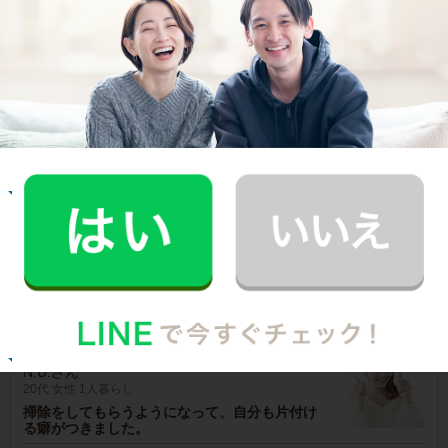
ご利用者インタビュー
Customer Interview
お掃除
E.O.さん
30代 共働き 育児休暇中
いつもお家がキレイなママ友がCaSyを使って
いたんです！
記事全文を見る
お掃除
N.U.さん
20代 女性 1人暮らし
掃除をしてもらうようになって、自分も片付け
る癖がつきました。