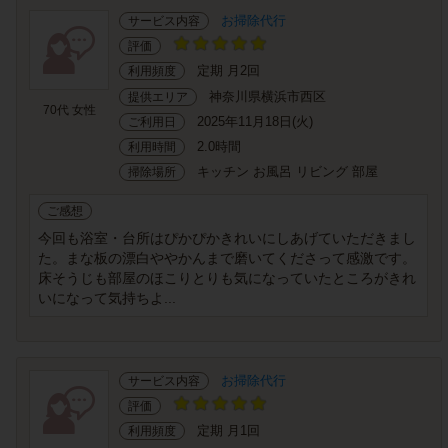
お掃除代行
サービス内容
評価
定期 月2回
利用頻度
神奈川県横浜市西区
提供エリア
70代 女性
2025年11月18日(火)
ご利用日
2.0時間
利用時間
キッチン お風呂 リビング 部屋
掃除場所
ご感想
今回も浴室・台所はぴかぴかきれいにしあげていただきまし
た。まな板の漂白ややかんまで磨いてくださって感激です。
床そうじも部屋のほこりとりも気になっていたところがきれ
いになって気持ちよ...
お掃除代行
サービス内容
評価
定期 月1回
利用頻度