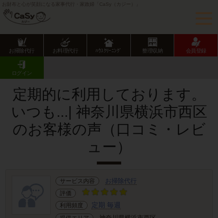
お財布と心が笑顔になる家事代行・家政婦「CaSy（カジー）」
お掃除代行
お料理代行
ﾊｳｽｸﾘｰﾆﾝｸﾞ
整理収納
会員登録
CaSy TOP
サービス提供エリアのご紹介
神奈川県
横浜市
西区
お客様の声･口コミ詳細
ログイン
定期的に利用しております。
いつも...| 神奈川県横浜市西区
のお客様の声（口コミ・レビ
ュー）
お掃除代行
サービス内容
評価
定期 毎週
利用頻度
神奈川県横浜市西区
提供エリア