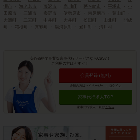
瀬市
・
海老名市
・
藤沢市
・
寒川町
・
茅ヶ崎市
・
平塚市
・
小
田原市
・
三浦市
・
秦野市
・
伊勢原市
・
南足柄市
・
葉山町
・
大磯町
・
二宮町
・
中井町
・
大井町
・
松田町
・
山北町
・
開成
町
・
箱根町
・
真鶴町
・
湯河原町
・
愛川町
・
清川村
安心価格で良質な家事代行サービスならCaSy！
ご利用の方は今すぐ！
会員登録 (無料)
会員の方はマイページへ
→
ログイン
家事代行求人TOP
家事代行求人一覧は
こちら