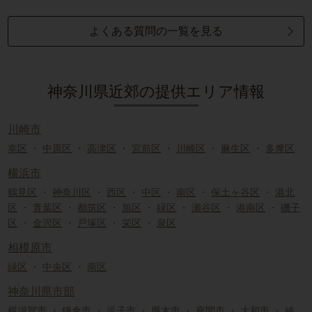
よくある質問の一覧を見る
神奈川県近郊の提供エリア情報
川崎市
幸区
・
中原区
・
高津区
・
宮前区
・
川崎区
・
麻生区
・
多摩区
横浜市
鶴見区
・
神奈川区
・
西区
・
中区
・
南区
・
保土ヶ谷区
・
港北
区
・
青葉区
・
都筑区
・
旭区
・
緑区
・
瀬谷区
・
港南区
・
磯子
区
・
金沢区
・
戸塚区
・
栄区
・
泉区
相模原市
緑区
・
中央区
・
南区
神奈川県市部
横須賀市
・
鎌倉市
・
逗子市
・
厚木市
・
座間市
・
大和市
・
綾