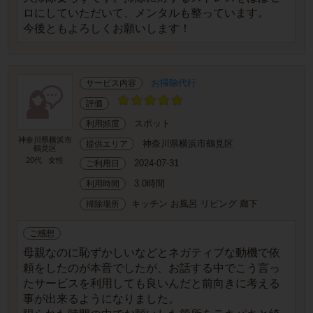
ロにしていただいて、メンタルも整っています。
今後ともよろしくお願いします！
お掃除代行
サービス内容
評価
スポット
利用頻度
神奈川県横浜市
神奈川県横浜市鶴見区
提供エリア
鶴見区
20代
女性
2024-07-31
ご利用日
3.0時間
利用時間
キッチン お風呂 リビング 廊下
掃除場所
ご感想
母親なのに恥ずかしいなどとネガティブな動機で依
頼をしたのが本音でしたが、お話する中でこう言っ
たサービスを利用しても良いんだと前向きに考える
事が出来るようになりました。