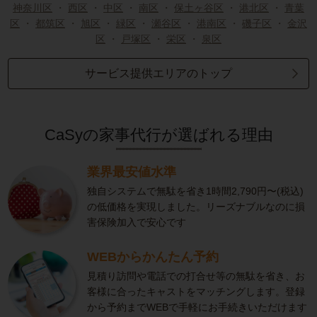
神奈川区
・
西区
・
中区
・
南区
・
保土ヶ谷区
・
港北区
・
青葉
区
・
都筑区
・
旭区
・
緑区
・
瀬谷区
・
港南区
・
磯子区
・
金沢
区
・
戸塚区
・
栄区
・
泉区
サービス提供エリアのトップ
CaSyの家事代行が選ばれる理由
業界最安値水準
独自システムで無駄を省き1時間2,790円〜(税込)
の低価格を実現しました。リーズナブルなのに損
害保険加入で安心です
WEBからかんたん予約
見積り訪問や電話での打合せ等の無駄を省き、お
客様に合ったキャストをマッチングします。登録
から予約までWEBで手軽にお手続きいただけます