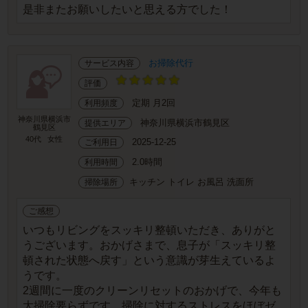
是非またお願いしたいと思える方でした！
お掃除代行
サービス内容
評価
定期 月2回
利用頻度
神奈川県横浜市
神奈川県横浜市鶴見区
提供エリア
鶴見区
40代
女性
2025-12-25
ご利用日
2.0時間
利用時間
キッチン トイレ お風呂 洗面所
掃除場所
ご感想
いつもリビングをスッキリ整頓いただき、ありがと
うございます。おかげさまで、息子が「スッキリ整
頓された状態へ戻す」という意識が芽生えているよ
うです。
2週間に一度のクリーンリセットのおかげで、今年も
大掃除要らずです。掃除に対するストレスをほぼゼ