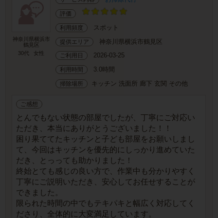
評価
スポット
利用頻度
神奈川県横浜市
神奈川県横浜市鶴見区
提供エリア
鶴見区
30代
女性
2026-03-25
ご利用日
3.0時間
利用時間
キッチン 洗面所 廊下 玄関 その他
掃除場所
ご感想
とんでもない状態の部屋でしたが、丁寧にご対応い
ただき、本当にありがとうございました！！
困り果ててたキッチンと子ども部屋をお願いしまし
て、今回はキッチンを優先的にしっかり進めていた
だき、とっっても助かりました！
終始とても感じの良い方で、作業中も分かりやすく
丁寧にご説明いただき、安心してお任せすることが
できました。
限られた時間の中でもテキパキと幅広く対応してく
ださり、全体的に大変満足しています。