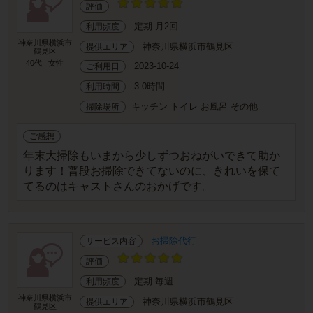
評価
定期 月2回
利用頻度
神奈川県横浜市
神奈川県横浜市鶴見区
提供エリア
鶴見区
40代
女性
2023-10-24
ご利用日
3.0時間
利用時間
キッチン トイレ お風呂 その他
掃除場所
ご感想
年末大掃除もいまから少しずつおねがいできて助か
ります！普段お掃除できてないのに、きれいを保て
てるのはキャストさんのおかげです。
お掃除代行
サービス内容
評価
定期 毎週
利用頻度
神奈川県横浜市
神奈川県横浜市鶴見区
提供エリア
鶴見区