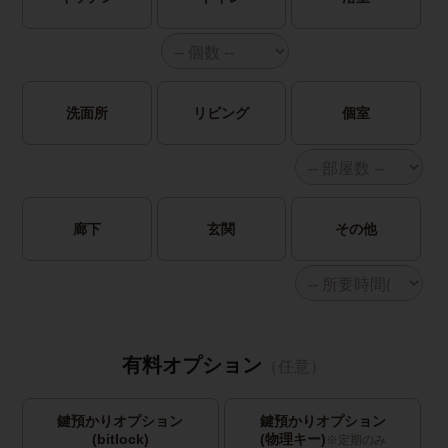
洗面所
リビング
個室
廊下
玄関
その他
有料オプション
（任意）
鍵預かりオプション
鍵預かりオプション
(bitlock)
(物理キー)
※定期のみ