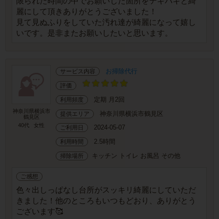
限られた時間の中でお願いした箇所をテキパキと綺
麗にして頂きありがとうございました！
見て見ぬふりをしていた汚れ達が綺麗になって嬉し
いです。是非またお願いしたいと思います。
お掃除代行
サービス内容
評価
定期 月2回
利用頻度
神奈川県横浜市
神奈川県横浜市鶴見区
提供エリア
鶴見区
40代
女性
2024-05-07
ご利用日
2.5時間
利用時間
キッチン トイレ お風呂 その他
掃除場所
ご感想
色々出しっぱなし台所がスッキリ綺麗にしていただ
きました！他のところもいつもどおり、ありがとう
ございます🥰