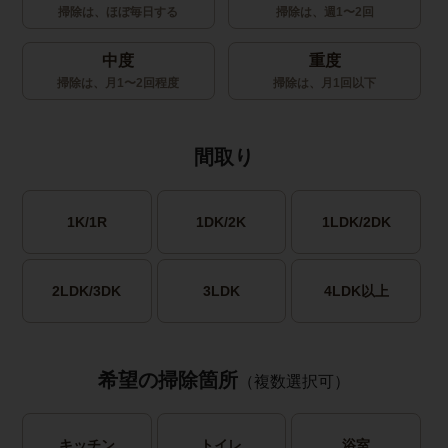
掃除は、ほぼ毎日する
掃除は、週1〜2回
中度
重度
掃除は、月1〜2回程度
掃除は、月1回以下
間取り
1K/1R
1DK/2K
1LDK/2DK
2LDK/3DK
3LDK
4LDK以上
希望の掃除箇所
（複数選択可）
キッチン
トイレ
浴室