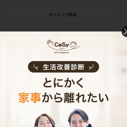
キャストの指名
お見積り内容
0
ご利用時間
時間
0
料金（税込・交通費込）
円
--
他社との比較
業界大手B社