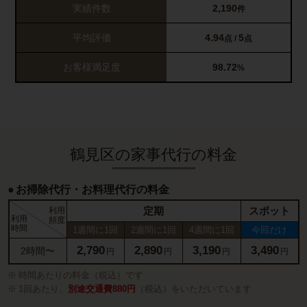
実績件数
2,190
件
平均評価
4.94
5
点 /
点
お客様満足度
98.72
%
鶴見区の家事代行の料金
お掃除代行・お料理代行の料金
定期
スポット
利用
利用
頻度
時間
1週間に1回
2週間に1回
4週間に1回
今回だけ
2,790
2,890
3,190
3,490
2時間〜
円
円
円
円
時間あたりの料金（税込）です
1回あたり、
別途交通費880円
（税込）をいただいています