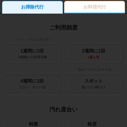
お掃除代行
お料理代行
ご利用頻度
1週間に1回
2週間に1回
1時間から利用可能
1番人気
4週間に1回
スポット
コスパ・タイパ◎
使いたい時だけ
汚れ度合い
軽微
軽度