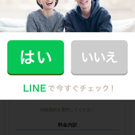
--
--
円
--
中堅CH社
--
--
円
--
※ 2026年2月時点の各社料金から算出
掃除箇所ごとの時間（目安）
掃除箇所を選択してください
料金内訳