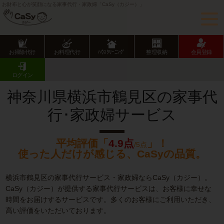
お財布と心が笑顔になる家事代行・家政婦「CaSy（カジー）」
お掃除代行
お料理代行
ﾊｳｽｸﾘｰﾆﾝｸﾞ
整理収納
会員登録
CaSy TOP
神奈川県の家事代行サービス
横浜市の家事代行サービス
鶴見区の家事代行･家政婦サービス
ログイン
神奈川県横浜市鶴見区の家事代
行･家政婦サービス
平均評価「
4.9点
」！
/5点
使った人だけが感じる、CaSyの品質。
横浜市鶴見区の家事代行サービス・家政婦ならCaSy（カジー）。
CaSy（カジー）が提供する家事代行サービスは、お客様に幸せな
時間をお届けするサービスです。多くのお客様にご利用いただき、
高い評価をいただいております。