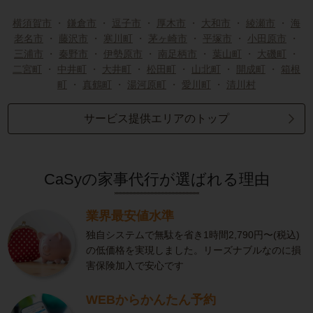
横須賀市
・
鎌倉市
・
逗子市
・
厚木市
・
大和市
・
綾瀬市
・
海
老名市
・
藤沢市
・
寒川町
・
茅ヶ崎市
・
平塚市
・
小田原市
・
三浦市
・
秦野市
・
伊勢原市
・
南足柄市
・
葉山町
・
大磯町
・
二宮町
・
中井町
・
大井町
・
松田町
・
山北町
・
開成町
・
箱根
町
・
真鶴町
・
湯河原町
・
愛川町
・
清川村
サービス提供エリアのトップ
CaSyの家事代行が選ばれる理由
業界最安値水準
独自システムで無駄を省き1時間2,790円〜(税込)
の低価格を実現しました。リーズナブルなのに損
害保険加入で安心です
WEBからかんたん予約