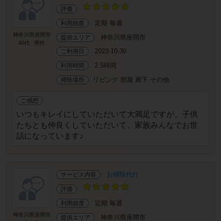
評価
定期 毎週
利用頻度
神奈川県座間市
神奈川県座間市
提供エリア
40代
男性
2023-10-30
ご利用日
2.5時間
利用時間
リビング 部屋 廊下 その他
掃除場所
ご感想
いつもキレイにしていただいて大満足ですが、子供
たちとも仲良くしていただいて、家族みんなでお世
話になっています♪
お掃除代行
サービス内容
評価
定期 毎週
利用頻度
神奈川県座間市
神奈川県座間市
提供エリア