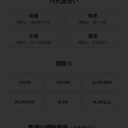
汚れ度合い
軽微
軽度
掃除は、ほぼ毎日する
掃除は、週1〜2回
中度
重度
掃除は、月1〜2回程度
掃除は、月1回以下
間取り
1K/1R
1DK/2K
1LDK/2DK
2LDK/3DK
3LDK
4LDK以上
希望の掃除箇所
（複数選択可）