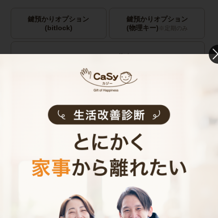
鍵預かりオプション
鍵預かりオプション
(bitlock)
(物理キー)
※定期のみ
キャストの指名
お見積り内容
0
ご利用時間
時間
0
料金（税込・交通費込）
円
--