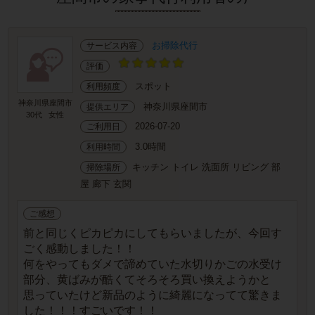
お掃除代行
サービス内容
評価
スポット
利用頻度
神奈川県座間市
神奈川県座間市
提供エリア
30代
女性
2026-07-20
ご利用日
3.0時間
利用時間
キッチン トイレ 洗面所 リビング 部
掃除場所
屋 廊下 玄関
ご感想
前と同じくピカピカにしてもらいましたが、今回す
ごく感動しました！！
何をやってもダメで諦めていた水切りかごの水受け
部分、黄ばみが酷くてそろそろ買い換えようかと
思っていたけど新品のように綺麗になってて驚きま
した！！！すごいです！！