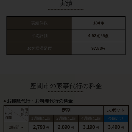
実績
実績件数
184
件
平均評価
4.92
5
点 /
点
お客様満足度
97.83
%
座間市の家事代行の料金
お掃除代行・お料理代行の料金
定期
スポット
利用
利用
頻度
時間
1週間に1回
2週間に1回
4週間に1回
今回だけ
2,790
2,890
3,190
3,490
2時間〜
円
円
円
円