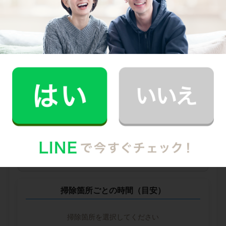
他社との比較
業界大手B社
--
--
円
--
中堅CH社
--
--
円
--
※ 2026年2月時点の各社料金から算出
掃除箇所ごとの時間（目安）
掃除箇所を選択してください