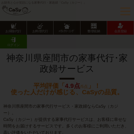
お財布と心が笑顔になる家事代行・家政婦「CaSy（カジー）」
お掃除代行
お料理代行
ﾊｳｽｸﾘｰﾆﾝｸﾞ
整理収納
会員登録
CaSy TOP
神奈川県の家事代行サービス
神奈川県市部の家事代行サービス
座間市の家事代行･家政婦サービス
ログイン
神奈川県座間市の家事代行･家
政婦サービス
平均評価「
4.9点
」！
/5点
使った人だけが感じる、CaSyの品質。
神奈川県座間市の家事代行サービス・家政婦ならCaSy（カジ
ー）。
CaSy（カジー）が提供する家事代行サービスは、お客様に幸せな
時間をお届けするサービスです。多くのお客様にご利用いただき、
高い評価をいただいております。