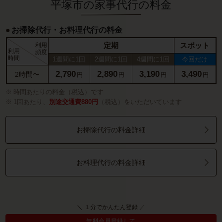
平塚市の家事代行の料金
お掃除代行・お料理代行の料金
定期
スポット
利用
利用
頻度
時間
1週間に1回
2週間に1回
4週間に1回
今回だけ
2,790
2,890
3,190
3,490
2時間〜
円
円
円
円
時間あたりの料金（税込）です
1回あたり、
別途交通費880円
（税込）をいただいています
お掃除代行の料金詳細
お料理代行の料金詳細
＼ １分でかんたん登録 ／
無料会員登録して