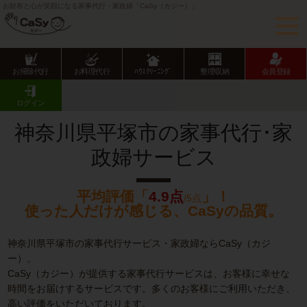
お財布と心が笑顔になる家事代行・家政婦「CaSy（カジー）」
お掃除代行
お料理代行
ﾊｳｽｸﾘｰﾆﾝｸﾞ
整理収納
会員登録
CaSy TOP
神奈川県の家事代行サービス
神奈川県市部の家事代行サービス
平塚市の家事代行･家政婦サービス
ログイン
神奈川県平塚市の家事代行･家
政婦サービス
平均評価「
4.9点
」！
/5点
使った人だけが感じる、CaSyの品質。
神奈川県平塚市の家事代行サービス・家政婦ならCaSy（カジ
ー）。
CaSy（カジー）が提供する家事代行サービスは、お客様に幸せな
時間をお届けするサービスです。多くのお客様にご利用いただき、
高い評価をいただいております。