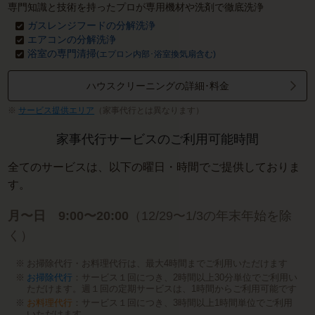
専門知識と技術を持ったプロが専用機材や洗剤で徹底洗浄
ガスレンジフードの分解洗浄
エアコンの分解洗浄
浴室の専門清掃
(エプロン内部･浴室換気扇含む)
ハウスクリーニングの詳細･料金
サービス提供エリア
（家事代行とは異なります）
家事代行サービスのご利用可能時間
全てのサービスは、以下の曜日・時間でご提供しておりま
す。
月〜日 9:00〜20:00
（12/29〜1/3の年末年始を除
く）
お掃除代行・お料理代行は、最大4時間までご利用いただけます
お掃除代行
：サービス１回につき、2時間以上30分単位でご利用い
ただけます。週１回の定期サービスは、1時間からご利用可能です
お料理代行
：サービス１回につき、3時間以上1時間単位でご利用
いただけます