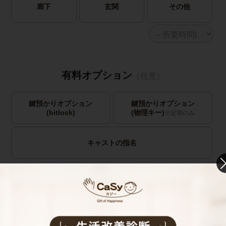
廊下
玄関
その他
有料オプション
（任意）
鍵預かりオプション
鍵預かりオプション
(bitlock)
(物理キー)
※定期のみ
キャストの指名
お見積り内容