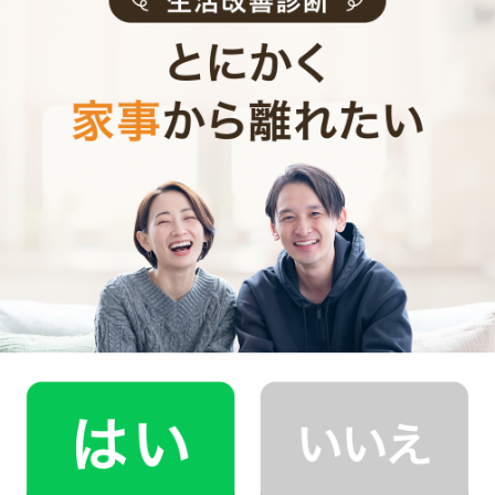
0
ご利用時間
時間
0
料金（税込・交通費込）
円
--
他社との比較
業界大手B社
--
--
円
--
中堅CH社
--
--
円
--