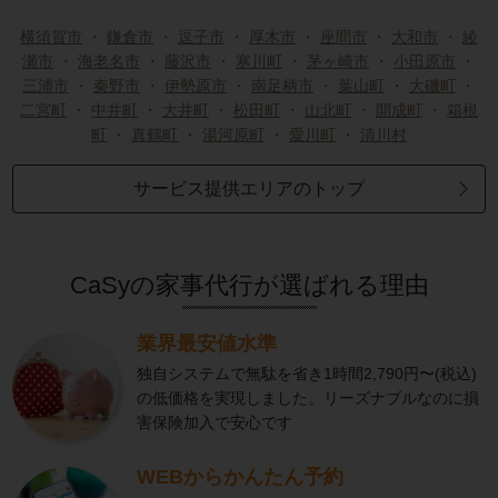
横須賀市
・
鎌倉市
・
逗子市
・
厚木市
・
座間市
・
大和市
・
綾
瀬市
・
海老名市
・
藤沢市
・
寒川町
・
茅ヶ崎市
・
小田原市
・
三浦市
・
秦野市
・
伊勢原市
・
南足柄市
・
葉山町
・
大磯町
・
二宮町
・
中井町
・
大井町
・
松田町
・
山北町
・
開成町
・
箱根
町
・
真鶴町
・
湯河原町
・
愛川町
・
清川村
サービス提供エリアのトップ
CaSyの家事代行が選ばれる理由
業界最安値水準
独自システムで無駄を省き1時間2,790円〜(税込)
の低価格を実現しました。リーズナブルなのに損
害保険加入で安心です
WEBからかんたん予約