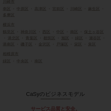
川崎市
幸区
・
中原区
・
高津区
・
宮前区
・
川崎区
・
麻生区
・
多摩区
横浜市
鶴見区
・
神奈川区
・
西区
・
中区
・
南区
・
保土ヶ谷区
・
港北区
・
青葉区
・
都筑区
・
旭区
・
緑区
・
瀬谷区
・
港南区
・
磯子区
・
金沢区
・
戸塚区
・
栄区
・
泉区
相模原市
緑区
・
中央区
・
南区
CaSyのビジネスモデル
サービス品質と安全。