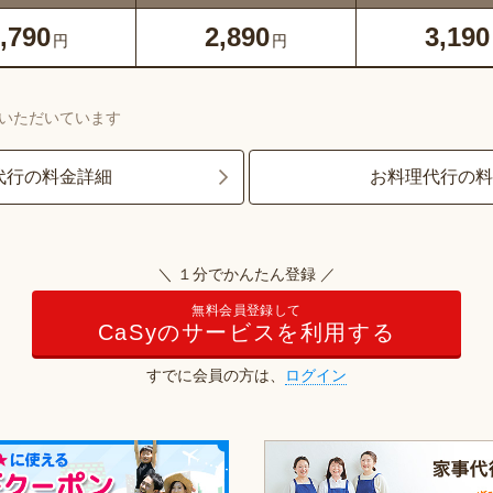
,790
2,890
3,190
円
円
いただいています
代行の料金詳細
お料理代行の
＼ １分でかんたん登録 ／
無料会員登録して
CaSyのサービスを利用する
すでに会員の方は、
ログイン