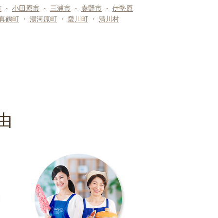
市
・
小田原市
・
三浦市
・
秦野市
・
伊勢原
真鶴町
・
湯河原町
・
愛川町
・
清川村
由