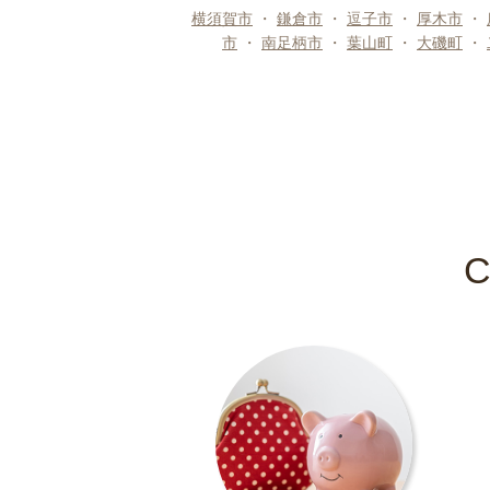
横須賀市
・
鎌倉市
・
逗子市
・
厚木市
・
市
・
南足柄市
・
葉山町
・
大磯町
・