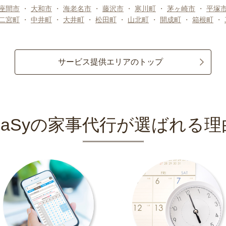
座間市
・
大和市
・
海老名市
・
藤沢市
・
寒川町
・
茅ヶ崎市
・
平塚
二宮町
・
中井町
・
大井町
・
松田町
・
山北町
・
開成町
・
箱根町
・
サービス提供エリアのトップ
CaSyの家事代行が選ばれる理