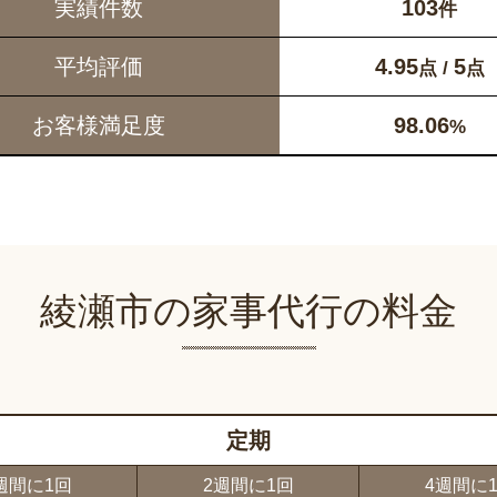
実績件数
103
件
平均評価
4.95
5
点 /
点
お客様満足度
98.06
%
綾瀬市の家事代行の料金
定期
週間に1回
2週間に1回
4週間に