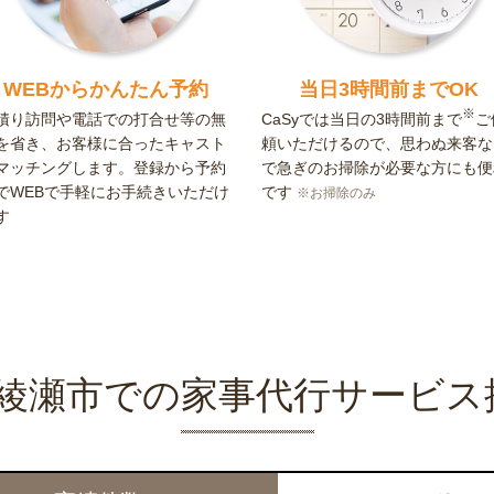
WEBからかんたん予約
当日3時間前までOK
※
積り訪問や電話での打合せ等の無
CaSyでは当日の3時間前まで
ご
を省き、お客様に合ったキャスト
頼いただけるので、思わぬ来客な
マッチングします。登録から予約
で急ぎのお掃除が必要な方にも便
でWEBで手軽にお手続きいただけ
です
※お掃除のみ
す
yの綾瀬市での家事代行サービス