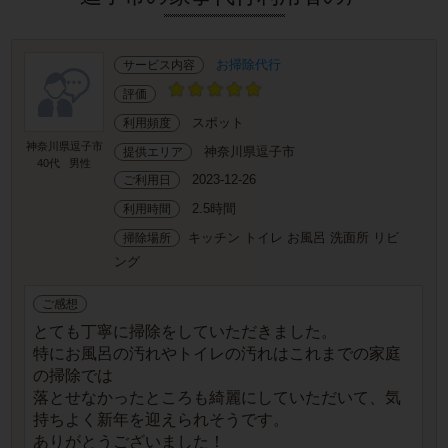
お掃除代行
サービス内容
評価
スポット
利用頻度
神奈川県逗子市
神奈川県逗子市
提供エリア
40代
男性
2023-12-26
ご利用日
2.5時間
利用時間
キッチン トイレ お風呂 洗面所 リビ
掃除場所
ング
ご感想
とても丁寧に掃除をしていただきました。
特にお風呂の汚れやトイレの汚れはこれまでの家庭
の掃除では
落とせなかったところも綺麗にしていただいて、気
持ちよく新年を迎えられそうです。
ありがとうございました！