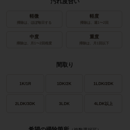
汚れ度合い
軽微
軽度
掃除は、ほぼ毎日する
掃除は、週1〜2回
中度
重度
掃除は、月1〜2回程度
掃除は、月1回以下
間取り
1K/1R
1DK/2K
1LDK/2DK
2LDK/3DK
3LDK
4LDK以上
希望の掃除箇所
（複数選択可）