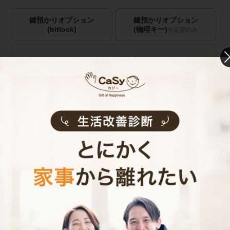
鍵預かりオプション
鍵預かりオプション
(bitlock)
(物理キー)
※定期のみ
キャストの指名
お見積り内容
0
ご利用時間
時間
0
料金（税込・交通費込）
円
--