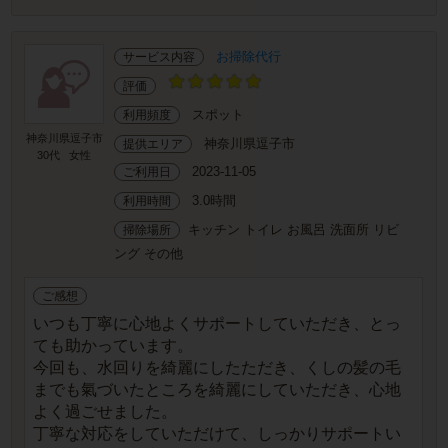
お掃除代行
サービス内容
評価
スポット
利用頻度
神奈川県逗子市
神奈川県逗子市
提供エリア
30代
女性
2023-11-05
ご利用日
3.0時間
利用時間
キッチン トイレ お風呂 洗面所 リビ
掃除場所
ング その他
ご感想
いつも丁寧に心地よくサポートしていただき、とっ
ても助かっています。
今回も、水回りを綺麗にしたただき、くしの髪の毛
までも氣づいたところを綺麗にしていただき、心地
よく過ごせました。
丁寧な対応をしていただけて、しっかりサポートい