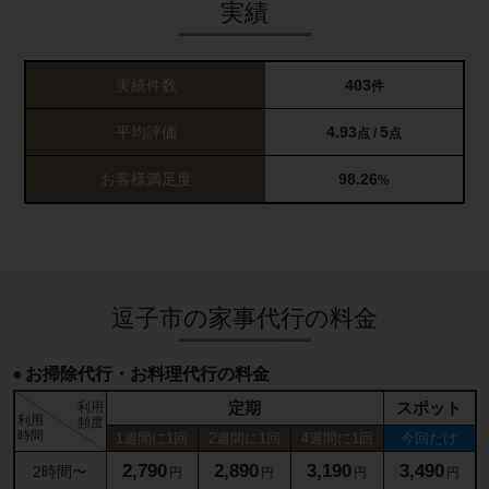
実績
実績件数
403
件
平均評価
4.93
5
点 /
点
お客様満足度
98.26
%
逗子市の家事代行の料金
お掃除代行・お料理代行の料金
定期
スポット
利用
利用
頻度
時間
1週間に1回
2週間に1回
4週間に1回
今回だけ
2,790
2,890
3,190
3,490
2時間〜
円
円
円
円