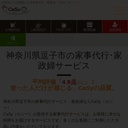
お財布と心が笑顔になる家事代行・家政婦「CaSy（カジー）」
お掃除代行
お料理代行
ﾊｳｽｸﾘｰﾆﾝｸﾞ
整理収納
会員登録
CaSy TOP
神奈川県の家事代行サービス
神奈川県市部の家事代行サービス
逗子市の家事代行･家政婦サービス
ログイン
神奈川県逗子市の家事代行･家
政婦サービス
平均評価「
4.9点
」！
/5点
使った人だけが感じる、CaSyの品質。
神奈川県逗子市の家事代行サービス・家政婦ならCaSy（カジ
ー）。
CaSy（カジー）が提供する家事代行サービスは、お客様に幸せな
時間をお届けするサービスです。多くのお客様にご利用いただき、
高い評価をいただいております。