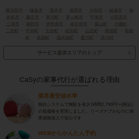
横須賀市
・
鎌倉市
・
厚木市
・
座間市
・
大和市
・
綾瀬市
・
海
老名市
・
藤沢市
・
寒川町
・
茅ヶ崎市
・
平塚市
・
小田原市
・
三浦市
・
秦野市
・
伊勢原市
・
南足柄市
・
葉山町
・
大磯町
・
二宮町
・
中井町
・
大井町
・
松田町
・
山北町
・
開成町
・
箱根
町
・
真鶴町
・
湯河原町
・
愛川町
・
清川村
サービス提供エリアのトップ
CaSyの家事代行が選ばれる理由
業界最安値水準
独自システムで無駄を省き1時間2,790円〜(税込)
の低価格を実現しました。リーズナブルなのに損
害保険加入で安心です
WEBからかんたん予約