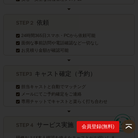
依頼
STEP２
24時間365日スマホ・PCから依頼可能
面倒な事前訪問や電話確認など一切なし
お見積り金額が確認可能
キャスト確定（予約）
STEP3
担当キャストと自動でマッチング
メールにてご予約確定をご連絡
専用チャットでキャストと楽らく打ち合わせ
サービス実施
STEP４
会員登録(無料)
研修および本人確認を終えたキャストがお伺いしま