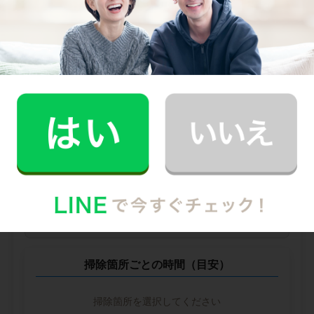
他社との比較
業界大手B社
--
--
円
--
中堅CH社
--
--
円
--
※ 2026年2月時点の各社料金から算出
掃除箇所ごとの時間（目安）
掃除箇所を選択してください