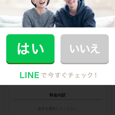
--
円
--
中堅CH社
--
--
円
--
※ 2026年2月時点の各社料金から算出
掃除箇所ごとの時間（目安）
掃除箇所を選択してください
料金内訳
条件を選択してください