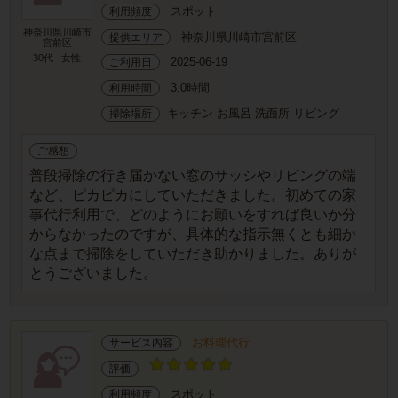
スポット
利用頻度
神奈川県川崎市
神奈川県川崎市宮前区
提供エリア
宮前区
30代
女性
2025-06-19
ご利用日
3.0時間
利用時間
キッチン お風呂 洗面所 リビング
掃除場所
ご感想
普段掃除の行き届かない窓のサッシやリビングの端
など、ピカピカにしていただきました。初めての家
事代行利用で、どのようにお願いをすれば良いか分
からなかったのですが、具体的な指示無くとも細か
な点まで掃除をしていただき助かりました。ありが
とうございました。
お料理代行
サービス内容
評価
スポット
利用頻度