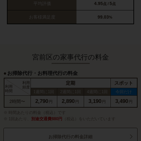
平均評価
4.95
5
点 /
点
お客様満足度
99.03
%
宮前区の家事代行の料金
お掃除代行・お料理代行の料金
定期
スポット
利用
利用
頻度
時間
1週間に1回
2週間に1回
4週間に1回
今回だけ
2,790
2,890
3,190
3,490
2時間〜
円
円
円
円
時間あたりの料金（税込）です
1回あたり、
別途交通費880円
（税込）をいただいています
お掃除代行の料金詳細