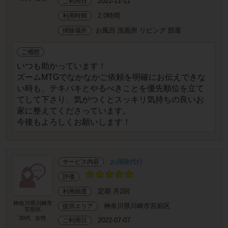
2022-11-11
ご利用日
2.0時間
利用時間
お風呂 洗面所 リビング 部屋
掃除場所
ご感想
いつも助かっています！
ズームMTGでなかなかご依頼を明確にお伝えできな
い時も、テキパキとやるべきことを優先順位を立て
てして下さり、気がつくとスッキリ気持ちの良いお
家に整えてくださっています。
今後もよろしくお願いします！
お掃除代行
サービス内容
評価
定期 月2回
利用頻度
神奈川県川崎市
神奈川県川崎市宮前区
提供エリア
宮前区
30代
女性
2022-07-07
ご利用日