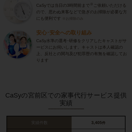
※
CaSyでは当日の3時間前まで
ご依頼いただける
ので、思わぬ来客などで急ぎのお掃除が必要な方
にも便利です
※お掃除のみ
安心･安全への取り組み
CaSy水準の選考･研修をクリアしたキャストがサ
ービスにお伺いします。キャストは本人確認の
上、反社との関与及び犯罪歴の有無を確認してお
ります
CaSyの宮前区での家事代行サービス提供
実績
実績件数
3,405
件