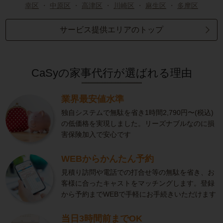
幸区
・
中原区
・
高津区
・
川崎区
・
麻生区
・
多摩区
サービス提供エリアのトップ
CaSyの家事代行が選ばれる理由
業界最安値水準
独自システムで無駄を省き1時間2,790円〜(税込)
の低価格を実現しました。リーズナブルなのに損
害保険加入で安心です
WEBからかんたん予約
見積り訪問や電話での打合せ等の無駄を省き、お
客様に合ったキャストをマッチングします。登録
から予約までWEBで手軽にお手続きいただけます
当日3時間前までOK