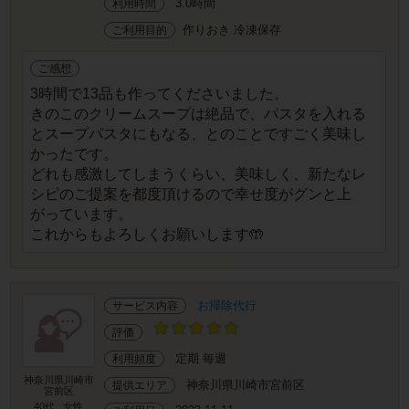
3.0時間
利用時間
作りおき 冷凍保存
ご利用目的
ご感想
3時間で13品も作ってくださいました。
きのこのクリームスープは絶品で、パスタを入れる
とスープパスタにもなる、とのことですごく美味し
かったです。
どれも感激してしまうくらい、美味しく、新たなレ
シピのご提案を都度頂けるので幸せ度がグンと上
がっています。
これからもよろしくお願いします🤲
お掃除代行
サービス内容
評価
定期 毎週
利用頻度
神奈川県川崎市
神奈川県川崎市宮前区
提供エリア
宮前区
40代
女性