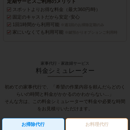
定期サービスご利用のメリット
スポットよりお得な料金（最大360円/時）
固定のキャストだから安定･安心
1回1時間から利用可能
※週1回のお掃除定期のみ
家にいなくても利用可能
※鍵預かりオプションご利用時
家事代行・家政婦サービス
料金シミュレーター
初めての家事代行で、「希望の作業内容を頼んだらどのく
らいの時間と料金がかかるのかわからない…」
そんな方は、この料金シミュレーターで料金や必要な時間
をお見積りいただけます。
お掃除代行
お料理代行