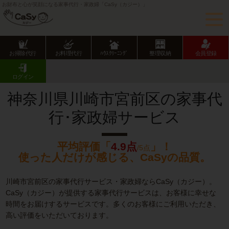
お財布と心が笑顔になる家事代行・家政婦「CaSy（カジー）」
お掃除代行
お料理代行
ﾊｳｽｸﾘｰﾆﾝｸﾞ
整理収納
会員登録
CaSy TOP
神奈川県の家事代行サービス
川崎市の家事代行サービス
宮前区の家事代行･家政婦サービス
ログイン
神奈川県川崎市宮前区の家事代
行･家政婦サービス
平均評価「
4.9点
」！
/5点
使った人だけが感じる、CaSyの品質。
川崎市宮前区の家事代行サービス・家政婦ならCaSy（カジー）。
CaSy（カジー）が提供する家事代行サービスは、お客様に幸せな
時間をお届けするサービスです。多くのお客様にご利用いただき、
高い評価をいただいております。