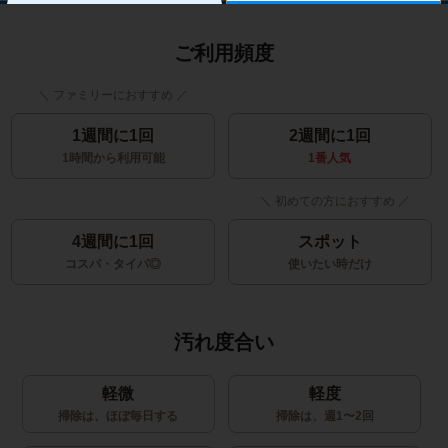
ご利用頻度
1週間に1回
2週間に1回
1時間から利用可能
1番人気
4週間に1回
スポット
コスパ・タイパ◎
使いたい時だけ
汚れ度合い
軽微
軽度
掃除は、ほぼ毎日する
掃除は、週1〜2回