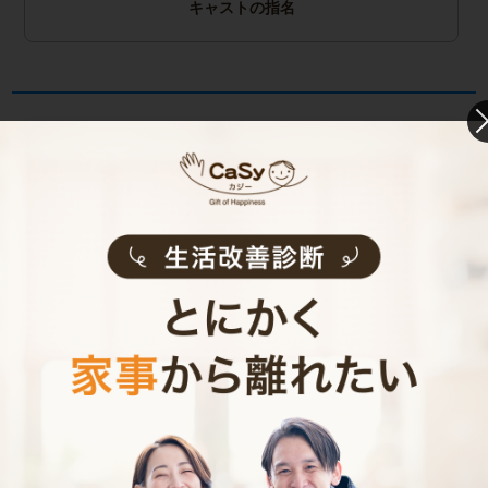
キャストの指名
お見積り内容
0
ご利用時間
時間
0
料金（税込・交通費込）
円
--
他社との比較
業界大手B社
--